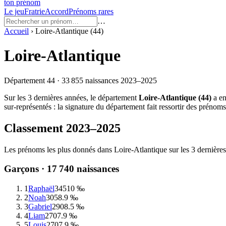
ton prénom
Le jeu
Fratrie
Accord
Prénoms rares
…
Accueil
›
Loire-Atlantique
(
44
)
Loire-Atlantique
Département
44
·
33 855
naissances
2023–2025
Sur les
3
dernières années, le département
Loire-Atlantique
(
44
)
a en
sur-représentés : la signature du département fait ressortir des préno
Classement
2023–2025
Les prénoms les plus donnés dans
Loire-Atlantique
sur les
3
dernières
Garçons ·
17 740
naissances
1
Raphaël
345
10 ‰
2
Noah
305
8.9 ‰
3
Gabriel
290
8.5 ‰
4
Liam
270
7.9 ‰
5
Louis
270
7.9 ‰