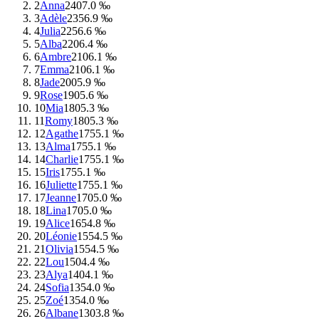
2
Anna
240
7.0 ‰
3
Adèle
235
6.9 ‰
4
Julia
225
6.6 ‰
5
Alba
220
6.4 ‰
6
Ambre
210
6.1 ‰
7
Emma
210
6.1 ‰
8
Jade
200
5.9 ‰
9
Rose
190
5.6 ‰
10
Mia
180
5.3 ‰
11
Romy
180
5.3 ‰
12
Agathe
175
5.1 ‰
13
Alma
175
5.1 ‰
14
Charlie
175
5.1 ‰
15
Iris
175
5.1 ‰
16
Juliette
175
5.1 ‰
17
Jeanne
170
5.0 ‰
18
Lina
170
5.0 ‰
19
Alice
165
4.8 ‰
20
Léonie
155
4.5 ‰
21
Olivia
155
4.5 ‰
22
Lou
150
4.4 ‰
23
Alya
140
4.1 ‰
24
Sofia
135
4.0 ‰
25
Zoé
135
4.0 ‰
26
Albane
130
3.8 ‰