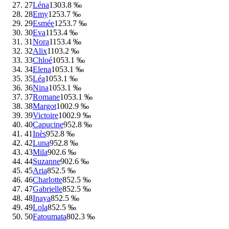
27
Léna
130
3.8 ‰
28
Emy
125
3.7 ‰
29
Esmée
125
3.7 ‰
30
Eva
115
3.4 ‰
31
Nora
115
3.4 ‰
32
Alix
110
3.2 ‰
33
Chloé
105
3.1 ‰
34
Elena
105
3.1 ‰
35
Léa
105
3.1 ‰
36
Nina
105
3.1 ‰
37
Romane
105
3.1 ‰
38
Margot
100
2.9 ‰
39
Victoire
100
2.9 ‰
40
Capucine
95
2.8 ‰
41
Inès
95
2.8 ‰
42
Luna
95
2.8 ‰
43
Mila
90
2.6 ‰
44
Suzanne
90
2.6 ‰
45
Aria
85
2.5 ‰
46
Charlotte
85
2.5 ‰
47
Gabrielle
85
2.5 ‰
48
Inaya
85
2.5 ‰
49
Lola
85
2.5 ‰
50
Fatoumata
80
2.3 ‰