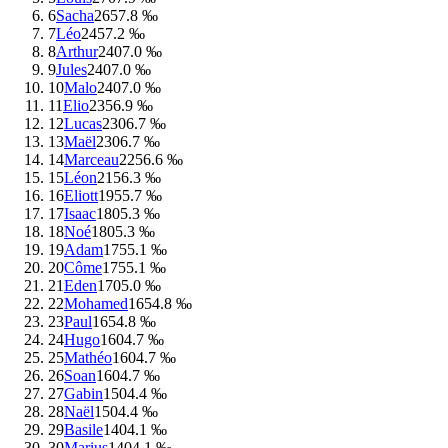
6
Sacha
265
7.8 ‰
7
Léo
245
7.2 ‰
8
Arthur
240
7.0 ‰
9
Jules
240
7.0 ‰
10
Malo
240
7.0 ‰
11
Elio
235
6.9 ‰
12
Lucas
230
6.7 ‰
13
Maël
230
6.7 ‰
14
Marceau
225
6.6 ‰
15
Léon
215
6.3 ‰
16
Eliott
195
5.7 ‰
17
Isaac
180
5.3 ‰
18
Noé
180
5.3 ‰
19
Adam
175
5.1 ‰
20
Côme
175
5.1 ‰
21
Eden
170
5.0 ‰
22
Mohamed
165
4.8 ‰
23
Paul
165
4.8 ‰
24
Hugo
160
4.7 ‰
25
Mathéo
160
4.7 ‰
26
Soan
160
4.7 ‰
27
Gabin
150
4.4 ‰
28
Naël
150
4.4 ‰
29
Basile
140
4.1 ‰
30
Marius
140
4.1 ‰