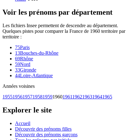
Voir les prénoms par département
Les fichiers Insee permettent de descendre au département.
Quelques pistes pour comparer la France de
1960
territoire par
territoire :
75
Paris
13
Bouches-du-Rhône
69
Rhône
59
Nord
33
Gironde
44
Loire-Atlantique
Années voisines
1955
1956
1957
1958
1959
1960
1961
1962
1963
1964
1965
Explorer le site
Accueil
Découvrir des prénoms filles
Découvrir des prénoms garçons