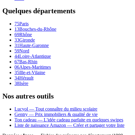
Quelques départements
75
Paris
13
Bouches-du-Rhône
69
Rhône
33
Gironde
31
Haute-Garonne
59
Nord
44
Loire-Atlantique
67
Bas-Rhin
06
Alpes-Maritimes
35
Ille-et-Vilaine
34
Hérault
38
Isère
Nos autres outils
Lucyol — Tout connaître du milieu scolaire
Gentry — Prix immobiliers & qualité de vie
Ton cadeau — L'idée cadeau parfaite en quelques swipes
Liste de naissance Amazon — Créer et partager votre liste