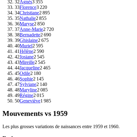
32
Agnès
3 355
33
Florence
3 220
34
Christiane
2 895
35
Nathalie
2 855
36
Maryse
2 850
37
Anne-Marie
2 720
38
Bernadette
2 690
39
Ghislaine
2 675
40
Muriel
2 595
41
Hélène
2 590
42
Josiane
2 545
43
Mireille
2 545
44
Jacqueline
2 465
45
Odile
2 180
46
Sophie
2 145
47
Sylviane
2 140
48
Maryline
2 085
49
Régine
2 015
50
Geneviève
1 985
Mouvements vs
1959
Les plus grosses variations de naissances entre
1959
et
1960
.