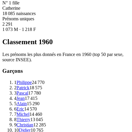
N° 1 fille
Catherine
18 085 naissances
Prénoms uniques
2 291
1 073 M · 1 218 F
Classement
1960
Les prénoms les plus donnés en France en
1960
(top 50 par sexe,
source INSEE).
Garçons
1
Philippe
24 770
2
Patrick
18 575
3
Pascal
17 780
4
Jean
17 415
5
Alain
15 290
6
Eric
14 570
7
Michel
14 460
8
Thierry
13 045
9
Christian
12 285
10
Didier
10 765