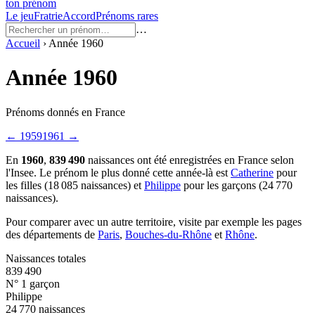
ton prénom
Le jeu
Fratrie
Accord
Prénoms rares
…
Accueil
›
Année
1960
Année
1960
Prénoms donnés en France
←
1959
1961
→
En
1960
,
839 490
naissances ont été enregistrées en France selon
l'Insee.
Le prénom le plus donné cette année-là est
Catherine
pour
les filles (
18 085
naissances) et
Philippe
pour les garçons (
24 770
naissances).
Pour comparer avec un autre territoire, visite par exemple les pages
des départements de
Paris
,
Bouches-du-Rhône
et
Rhône
.
Naissances totales
839 490
N° 1 garçon
Philippe
24 770 naissances