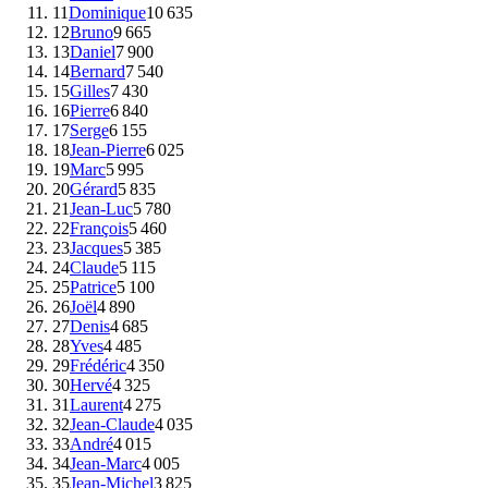
11
Dominique
10 635
12
Bruno
9 665
13
Daniel
7 900
14
Bernard
7 540
15
Gilles
7 430
16
Pierre
6 840
17
Serge
6 155
18
Jean-Pierre
6 025
19
Marc
5 995
20
Gérard
5 835
21
Jean-Luc
5 780
22
François
5 460
23
Jacques
5 385
24
Claude
5 115
25
Patrice
5 100
26
Joël
4 890
27
Denis
4 685
28
Yves
4 485
29
Frédéric
4 350
30
Hervé
4 325
31
Laurent
4 275
32
Jean-Claude
4 035
33
André
4 015
34
Jean-Marc
4 005
35
Jean-Michel
3 825