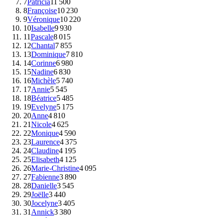
7
Patricia
11 500
8
Françoise
10 230
9
Véronique
10 220
10
Isabelle
9 930
11
Pascale
8 015
12
Chantal
7 855
13
Dominique
7 810
14
Corinne
6 980
15
Nadine
6 830
16
Michèle
5 740
17
Annie
5 545
18
Béatrice
5 485
19
Evelyne
5 175
20
Anne
4 810
21
Nicole
4 625
22
Monique
4 590
23
Laurence
4 375
24
Claudine
4 195
25
Elisabeth
4 125
26
Marie-Christine
4 095
27
Fabienne
3 890
28
Danielle
3 545
29
Joëlle
3 440
30
Jocelyne
3 405
31
Annick
3 380