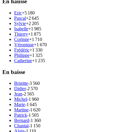
En hausse
Eric
+5 180
Pascal
+2 645
Sylvie
+2 205
Isabelle
+1 985
Thierry
+1 875
Corinne
+1 710
Véronique
+1 670
Frédéric
+1 330
Philippe
+1 325
Catherine
+1 235
En baisse
Brigitte
-3 560
Didier
-2 570
Jean
-2 565
Michel
-1 960
Marie
-1 645
Martine
-1 620
Patrick
-1 505
Bernard
-1 360
Chantal
-1 150
Alain
-1 110