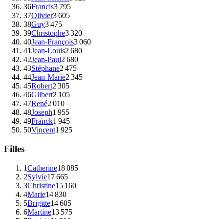
36
Francis
3 795
37
Olivier
3 605
38
Guy
3 475
39
Christophe
3 320
40
Jean-François
3 060
41
Jean-Louis
2 680
42
Jean-Paul
2 680
43
Stéphane
2 475
44
Jean-Marie
2 345
45
Robert
2 305
46
Gilbert
2 105
47
René
2 010
48
Joseph
1 955
49
Franck
1 945
50
Vincent
1 925
Filles
1
Catherine
18 085
2
Sylvie
17 665
3
Christine
15 160
4
Marie
14 830
5
Brigitte
14 605
6
Martine
13 575