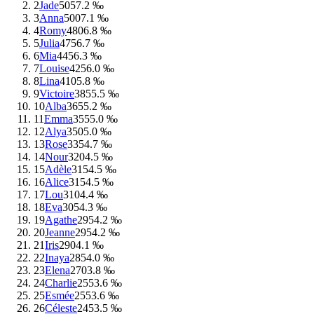
2
Jade
505
7.2 ‰
3
Anna
500
7.1 ‰
4
Romy
480
6.8 ‰
5
Julia
475
6.7 ‰
6
Mia
445
6.3 ‰
7
Louise
425
6.0 ‰
8
Lina
410
5.8 ‰
9
Victoire
385
5.5 ‰
10
Alba
365
5.2 ‰
11
Emma
355
5.0 ‰
12
Alya
350
5.0 ‰
13
Rose
335
4.7 ‰
14
Nour
320
4.5 ‰
15
Adèle
315
4.5 ‰
16
Alice
315
4.5 ‰
17
Lou
310
4.4 ‰
18
Eva
305
4.3 ‰
19
Agathe
295
4.2 ‰
20
Jeanne
295
4.2 ‰
21
Iris
290
4.1 ‰
22
Inaya
285
4.0 ‰
23
Elena
270
3.8 ‰
24
Charlie
255
3.6 ‰
25
Esmée
255
3.6 ‰
26
Céleste
245
3.5 ‰