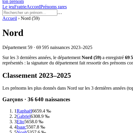
ton prénom
Le jeu
Fratrie
Accord
Prénoms rares
…
Accueil
›
Nord
(
59
)
Nord
Département
59
·
69 595
naissances
2023–2025
Sur les
3
dernières années, le département
Nord
(
59
)
a enregistré
69 
représentés : la signature du département fait ressortir des prénoms 
Classement
2023–2025
Les prénoms les plus donnés dans
Nord
sur les
3
dernières années (to
Garçons ·
36 640
naissances
1
Raphaël
665
9.4 ‰
2
Gabriel
630
8.9 ‰
3
Elio
565
8.0 ‰
4
Isaac
550
7.8 ‰
5
Noah
535
7.6 ‰