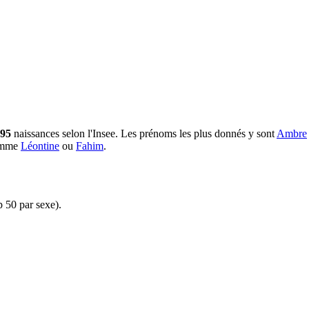
595
naissances selon l'Insee.
Les prénoms les plus donnés y sont
Ambre
comme
Léontine
ou
Fahim
.
p 50 par sexe).