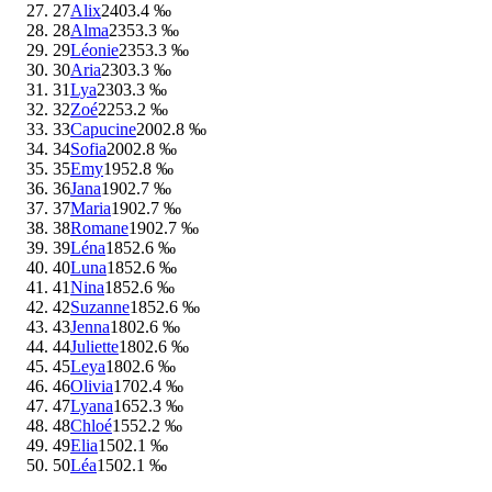
27
Alix
240
3.4 ‰
28
Alma
235
3.3 ‰
29
Léonie
235
3.3 ‰
30
Aria
230
3.3 ‰
31
Lya
230
3.3 ‰
32
Zoé
225
3.2 ‰
33
Capucine
200
2.8 ‰
34
Sofia
200
2.8 ‰
35
Emy
195
2.8 ‰
36
Jana
190
2.7 ‰
37
Maria
190
2.7 ‰
38
Romane
190
2.7 ‰
39
Léna
185
2.6 ‰
40
Luna
185
2.6 ‰
41
Nina
185
2.6 ‰
42
Suzanne
185
2.6 ‰
43
Jenna
180
2.6 ‰
44
Juliette
180
2.6 ‰
45
Leya
180
2.6 ‰
46
Olivia
170
2.4 ‰
47
Lyana
165
2.3 ‰
48
Chloé
155
2.2 ‰
49
Elia
150
2.1 ‰
50
Léa
150
2.1 ‰