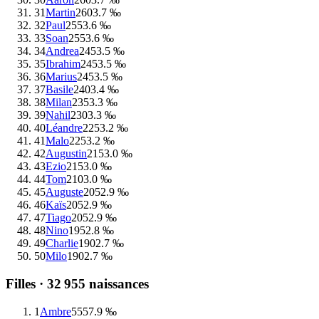
31
Martin
260
3.7 ‰
32
Paul
255
3.6 ‰
33
Soan
255
3.6 ‰
34
Andrea
245
3.5 ‰
35
Ibrahim
245
3.5 ‰
36
Marius
245
3.5 ‰
37
Basile
240
3.4 ‰
38
Milan
235
3.3 ‰
39
Nahil
230
3.3 ‰
40
Léandre
225
3.2 ‰
41
Malo
225
3.2 ‰
42
Augustin
215
3.0 ‰
43
Ezio
215
3.0 ‰
44
Tom
210
3.0 ‰
45
Auguste
205
2.9 ‰
46
Kaïs
205
2.9 ‰
47
Tiago
205
2.9 ‰
48
Nino
195
2.8 ‰
49
Charlie
190
2.7 ‰
50
Milo
190
2.7 ‰
Filles ·
32 955
naissances
1
Ambre
555
7.9 ‰