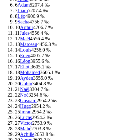
6
Adam
520
7.4 ‰
7
Liam
520
7.4 ‰
8
Léo
490
6.9 ‰
9
Sacha
475
6.7 ‰
10
Arthur
470
6.7 ‰
11
Jules
455
6.4 ‰
12
Maël
455
6.4 ‰
13
Marceau
445
6.3 ‰
14
Louis
425
6.0 ‰
15
Eden
400
5.7 ‰
16
Léon
395
5.6 ‰
17
Eliott
360
5.1 ‰
18
Mohamed
360
5.1 ‰
19
Ayden
355
5.0 ‰
20
Gabin
340
4.8 ‰
21
Naël
330
4.7 ‰
22
Noé
325
4.6 ‰
23
Gaspard
295
4.2 ‰
24
Hugo
295
4.2 ‰
25
Imran
295
4.2 ‰
26
Lucas
295
4.2 ‰
27
Victor
275
3.9 ‰
28
Mahé
270
3.8 ‰
29
Achille
265
3.8 ‰
30
Aaron
260
3.7 ‰