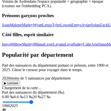
Voisins de
Ayden
dans l'espace popularité × géographie × époque
(cosinus sur l'embedding PCA).
Prénoms garçons proches
Soan
Malone
Marley
Wyatt
Lenzo
Tyler
Lowen
Emrys
Aylan
Solan
Zack
E
Côté filles, esprit similaire
Inaya
Willow
Marley
Milana
Lexie
Layana
Laya
Hailey
Calie
Aria
Siana
Ma
Popularité par département
Part des naissances du département portant ce prénom, entre
1900
et
2025
. Glisse le curseur pour voyager dans le temps.
2020
moins de 5 naissances par département
▶ Lecture
Chargement de la carte…
Part des naissances du département (‰)
0.00 ‰
6.6 ‰
13 ‰
20 ‰
27 ‰
1900
2025
🎁