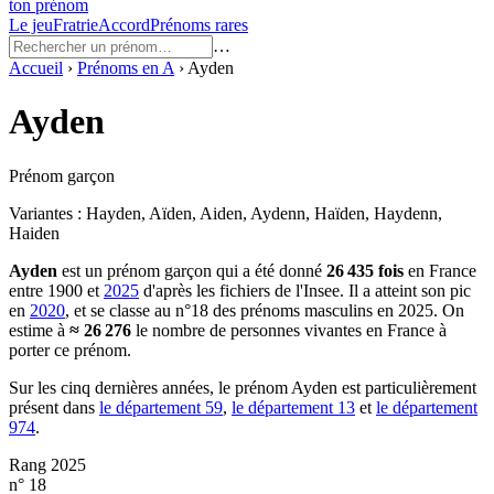
ton prénom
Le jeu
Fratrie
Accord
Prénoms rares
…
Accueil
›
Prénoms en
A
›
Ayden
Ayden
Prénom garçon
Variantes :
Hayden, Aïden, Aiden, Aydenn, Haïden, Haydenn,
Haiden
Ayden
est un prénom
garçon
qui a été donné
26 435
fois
en France
entre
1900
et
2025
d'après les fichiers de l'Insee. Il a atteint son pic
en
2020
, et se classe au n°18 des prénoms masculins en 2025.
On
estime à
≈
26 276
le nombre de personnes vivantes en France à
porter ce prénom.
Sur les cinq dernières années, le prénom
Ayden
est particulièrement
présent dans
le département
59
,
le département
13
et
le département
974
.
Rang 2025
n° 18