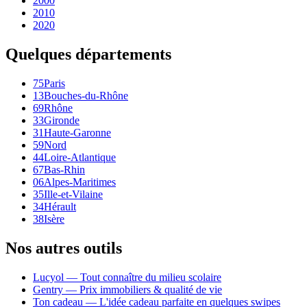
2000
2010
2020
Quelques départements
75
Paris
13
Bouches-du-Rhône
69
Rhône
33
Gironde
31
Haute-Garonne
59
Nord
44
Loire-Atlantique
67
Bas-Rhin
06
Alpes-Maritimes
35
Ille-et-Vilaine
34
Hérault
38
Isère
Nos autres outils
Lucyol — Tout connaître du milieu scolaire
Gentry — Prix immobiliers & qualité de vie
Ton cadeau — L'idée cadeau parfaite en quelques swipes