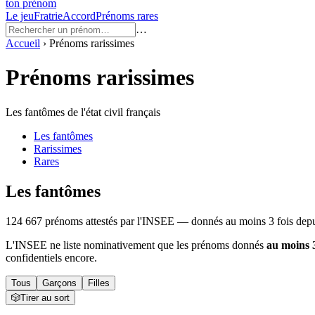
ton prénom
Le jeu
Fratrie
Accord
Prénoms rares
…
Accueil
›
Prénoms rarissimes
Prénoms rarissimes
Les fantômes de l'état civil français
Les fantômes
Rarissimes
Rares
Les fantômes
124 667 prénoms attestés par l'INSEE — donnés au moins 3 fois depuis 
L'INSEE ne liste nominativement que les prénoms donnés
au moins 3
confidentiels encore.
Tous
Garçons
Filles
🎲
Tirer au sort