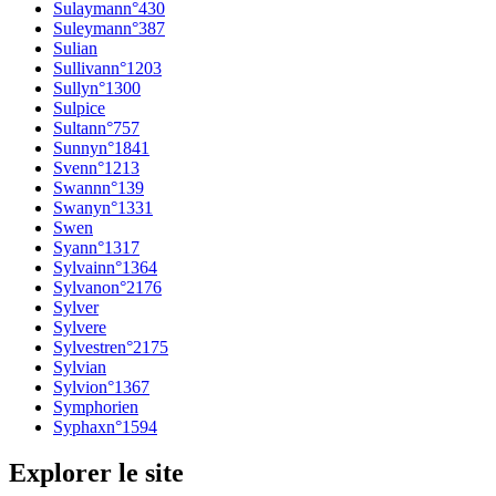
Sulayman
n°
430
Suleyman
n°
387
Sulian
Sullivan
n°
1203
Sully
n°
1300
Sulpice
Sultan
n°
757
Sunny
n°
1841
Sven
n°
1213
Swann
n°
139
Swany
n°
1331
Swen
Syan
n°
1317
Sylvain
n°
1364
Sylvano
n°
2176
Sylver
Sylvere
Sylvestre
n°
2175
Sylvian
Sylvio
n°
1367
Symphorien
Syphax
n°
1594
Explorer le site