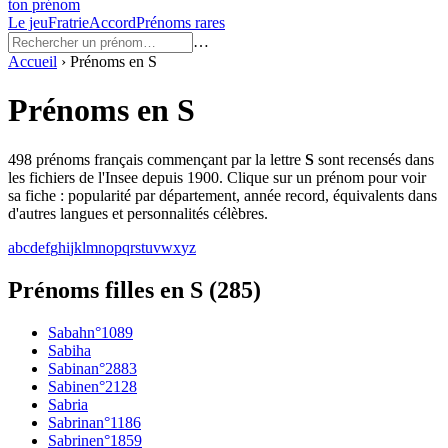
ton prénom
Le jeu
Fratrie
Accord
Prénoms rares
…
Accueil
›
Prénoms en
S
Prénoms en
S
498
prénoms français commençant par la lettre
S
sont recensés dans
les fichiers de l'Insee depuis 1900. Clique sur un prénom pour voir
sa fiche : popularité par département, année record, équivalents dans
d'autres langues et personnalités célèbres.
a
b
c
d
e
f
g
h
i
j
k
l
m
n
o
p
q
r
s
t
u
v
w
x
y
z
Prénoms filles en S
(
285
)
Sabah
n°
1089
Sabiha
Sabina
n°
2883
Sabine
n°
2128
Sabria
Sabrina
n°
1186
Sabrine
n°
1859