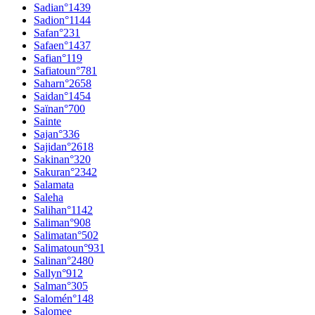
Sadia
n°
1439
Sadio
n°
1144
Safa
n°
231
Safae
n°
1437
Safia
n°
119
Safiatou
n°
781
Sahar
n°
2658
Saida
n°
1454
Saïna
n°
700
Sainte
Saja
n°
336
Sajida
n°
2618
Sakina
n°
320
Sakura
n°
2342
Salamata
Saleha
Saliha
n°
1142
Salima
n°
908
Salimata
n°
502
Salimatou
n°
931
Salina
n°
2480
Sally
n°
912
Salma
n°
305
Salomé
n°
148
Salomee