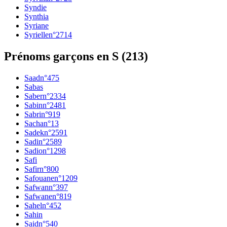
Syndie
Synthia
Syriane
Syrielle
n°
2714
Prénoms garçons en S
(
213
)
Saad
n°
475
Sabas
Saber
n°
2334
Sabin
n°
2481
Sabri
n°
919
Sacha
n°
13
Sadek
n°
2591
Sadi
n°
2589
Sadio
n°
1298
Safi
Safir
n°
800
Safouane
n°
1209
Safwan
n°
397
Safwane
n°
819
Sahel
n°
452
Sahin
Said
n°
540