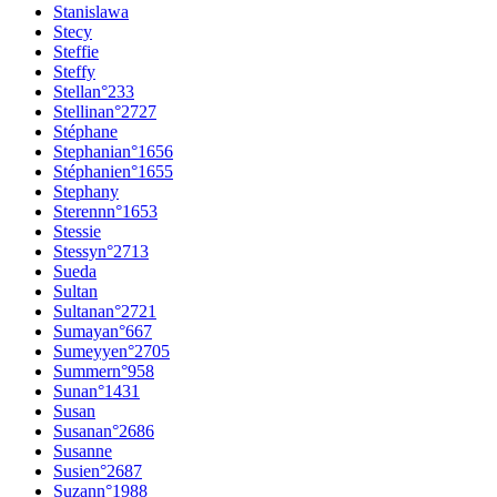
Stanislawa
Stecy
Steffie
Steffy
Stella
n°
233
Stellina
n°
2727
Stéphane
Stephania
n°
1656
Stéphanie
n°
1655
Stephany
Sterenn
n°
1653
Stessie
Stessy
n°
2713
Sueda
Sultan
Sultana
n°
2721
Sumaya
n°
667
Sumeyye
n°
2705
Summer
n°
958
Suna
n°
1431
Susan
Susana
n°
2686
Susanne
Susie
n°
2687
Suzan
n°
1988