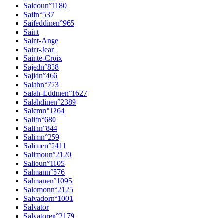
Saidou
n°
1180
Saif
n°
537
Saifeddine
n°
965
Saint
Saint-Ange
Saint-Jean
Sainte-Croix
Sajed
n°
838
Sajid
n°
466
Salah
n°
773
Salah-Eddine
n°
1627
Salahdine
n°
2389
Salem
n°
1264
Salif
n°
680
Salih
n°
844
Salim
n°
259
Salime
n°
2411
Salimou
n°
2120
Saliou
n°
1105
Salman
n°
576
Salmane
n°
1095
Salomon
n°
2125
Salvador
n°
1001
Salvator
Salvatore
n°
2179