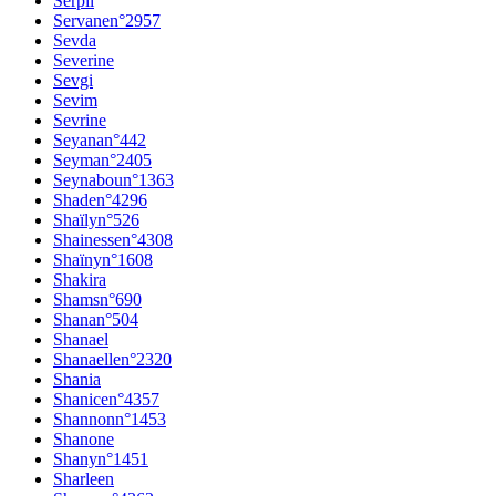
Serpil
Servane
n°
2957
Sevda
Severine
Sevgi
Sevim
Sevrine
Seyana
n°
442
Seyma
n°
2405
Seynabou
n°
1363
Shade
n°
4296
Shaïly
n°
526
Shainesse
n°
4308
Shaïny
n°
1608
Shakira
Shams
n°
690
Shana
n°
504
Shanael
Shanaelle
n°
2320
Shania
Shanice
n°
4357
Shannon
n°
1453
Shanone
Shany
n°
1451
Sharleen