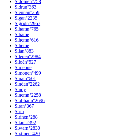
Sidonie
n°
758
Sidra
n°
363
Sienna
n°
259
Siga
n°
2235
Sigrid
n°
2967
Siham
n°
765
Sihame
Sihem
n°
616
Siheme
Sila
n°
883
Silene
n°
2984
Siloé
n°
527
Simeone
Simone
n°
499
Sinaï
n°
601
Sinda
n°
2262
Sindy
Sinem
n°
2258
Siobhan
n°
2696
Sira
n°
367
Sirin
Sirine
n°
288
Sita
n°
2392
Siwar
n°
2830
Sixtine
n°
420