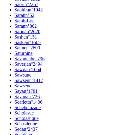
Saori
n°
2267
Saphira
n°
1942
Sarah
n°
52
Sarah-Lou
Saran
n°
862
Sarina
n°
2620
Sasha
n°
151
Saskia
n°
1665
Satine
n°
2609
Saturnine
Savannah
n°
796
Saveria
n°
2494
Sawda
n°
1664
Sawsane
Sawsen
n°
1417
Sawsene
Saya
n°
1781
Sayana
n°
726
Scarlett
n°
1406
Scheherazade
Scholastie
Scholastique
Sebastienne
Seda
n°
2437
Ségolène