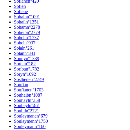
Sofiane
n°
420
Sofien
Sofiene
Sohaib
n°
1091
Sohail
n°
1351
Soham
n°
2278
Soheib
n°
2779
Soheil
n°
1737
Sohel
n°
937
Solal
n°
261
Solan
n°
341
Sonny
n°
1339
Soren
n°
182
Soriba
n°
1782
Sory
n°
1692
Sosthene
n°
2749
Soufian
Soufiane
n°
1703
Souhaib
n°
1087
Souhayl
n°
358
Souheyl
n°
461
Souhil
n°
2721
Soulaymane
n°
679
Soulaymen
n°
1750
Souleyman
n°
160