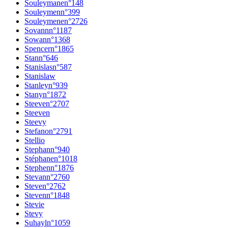
Souleymane
n°
148
Souleymen
n°
399
Souleymene
n°
2726
Sovann
n°
1187
Sowan
n°
1368
Spencer
n°
1865
Stan
n°
646
Stanislas
n°
587
Stanislaw
Stanley
n°
939
Stany
n°
1872
Steeve
n°
2707
Steeven
Steevy
Stefano
n°
2791
Stellio
Stephan
n°
940
Stéphane
n°
1018
Stephen
n°
1876
Stevan
n°
2760
Steve
n°
2762
Steven
n°
1848
Stevie
Stevy
Suhayl
n°
1059