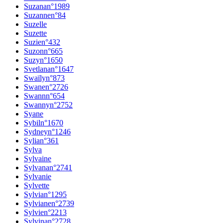
Suzana
n°
1989
Suzanne
n°
84
Suzelle
Suzette
Suzie
n°
432
Suzon
n°
665
Suzy
n°
1650
Svetlana
n°
1647
Swaïly
n°
873
Swane
n°
2726
Swann
n°
654
Swanny
n°
2752
Syane
Sybil
n°
1670
Sydney
n°
1246
Sylia
n°
361
Sylva
Sylvaine
Sylvana
n°
2741
Sylvanie
Sylvette
Sylvia
n°
1295
Sylviane
n°
2739
Sylvie
n°
2213
Sylvina
n°
2728