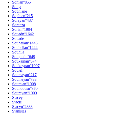
Sonia
n°
855
Sonja
Sophiane
Sophie
n°
215
Soraya
n°
437
Sorenza
Soria
n°
1904
Souad
n°
1642
Souade
Souhaila
n°
1443
Souheila
n°
1444
Souhila
Soujoud
n°
649
Soukaina
n°
574
Soukeyna
n°
1907
Soulef
Soumaya
n°
217
Soumeya
n°
788
Soumia
n°
1908
Soundous
n°
870
Souraya
n°
1909
Stacey
Stacie
Stacy
n°
2833
Stanislas