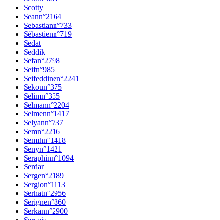
Scotty
Sean
n°
2164
Sebastian
n°
733
Sébastien
n°
719
Sedat
Seddik
Sefa
n°
2798
Seif
n°
985
Seifeddine
n°
2241
Sekou
n°
375
Selim
n°
335
Selman
n°
2204
Selmen
n°
1417
Selyan
n°
737
Sem
n°
2216
Semih
n°
1418
Seny
n°
1421
Seraphin
n°
1094
Serdar
Serge
n°
2189
Sergio
n°
1113
Serhat
n°
2956
Serigne
n°
860
Serkan
n°
2900
Servais