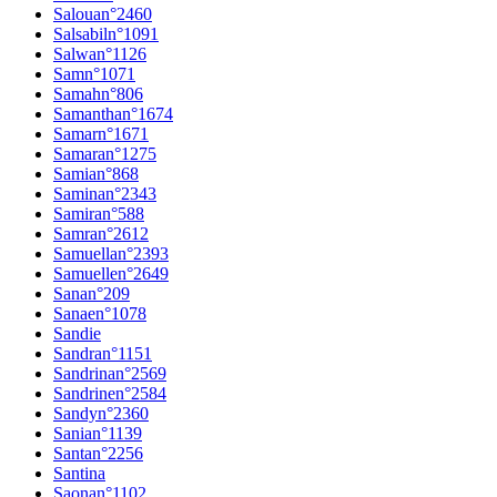
Saloua
n°
2460
Salsabil
n°
1091
Salwa
n°
1126
Sam
n°
1071
Samah
n°
806
Samantha
n°
1674
Samar
n°
1671
Samara
n°
1275
Samia
n°
868
Samina
n°
2343
Samira
n°
588
Samra
n°
2612
Samuella
n°
2393
Samuelle
n°
2649
Sana
n°
209
Sanae
n°
1078
Sandie
Sandra
n°
1151
Sandrina
n°
2569
Sandrine
n°
2584
Sandy
n°
2360
Sania
n°
1139
Santa
n°
2256
Santina
Saona
n°
1102