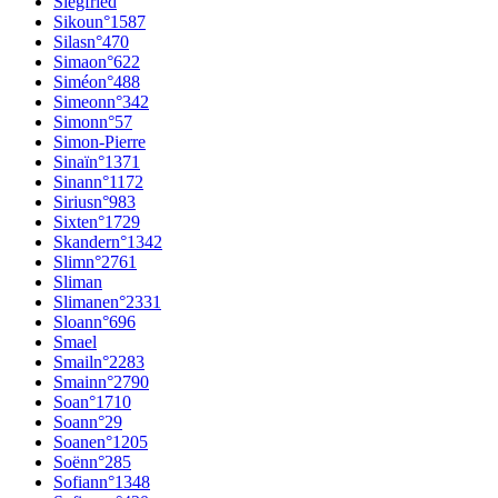
Siegfried
Sikou
n°
1587
Silas
n°
470
Simao
n°
622
Siméo
n°
488
Simeon
n°
342
Simon
n°
57
Simon-Pierre
Sinaï
n°
1371
Sinan
n°
1172
Sirius
n°
983
Sixte
n°
1729
Skander
n°
1342
Slim
n°
2761
Sliman
Slimane
n°
2331
Sloan
n°
696
Smael
Smail
n°
2283
Smain
n°
2790
Soa
n°
1710
Soan
n°
29
Soane
n°
1205
Soën
n°
285
Sofian
n°
1348