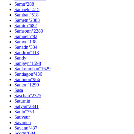
Sam
n°
288
Samaël
n°
415
Samba
n°
518
Samet
n°
2383
Samir
n°
682
Samson
n°
2280
Samuel
n°
82
Samy
n°
138
Sanad
n°
334
Sandro
n°
113
Sandy
Sanjay
n°
1598
Sankoumba
n°
1629
Santiago
n°
436
Santino
n°
966
Santo
n°
1299
Sasa
Sascha
n°
2325
Saturnin
Satya
n°
2841
Saul
n°
753
Sauveur
Savinien
Sayan
n°
437
Scott
n°
684