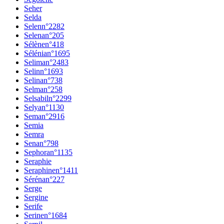
Seher
Selda
Selen
n°
2282
Selena
n°
205
Sélène
n°
418
Sélénia
n°
1695
Selima
n°
2483
Selin
n°
1693
Selina
n°
738
Selma
n°
258
Selsabil
n°
2299
Selya
n°
1130
Sema
n°
2916
Semia
Semra
Sena
n°
798
Sephora
n°
1135
Seraphie
Seraphine
n°
1411
Séréna
n°
227
Serge
Sergine
Serife
Serine
n°
1684