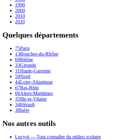
1990
2000
2010
2020
Quelques départements
75
Paris
13
Bouches-du-Rhône
69
Rhône
33
Gironde
31
Haute-Garonne
59
Nord
44
Loire-Atlantique
67
Bas-Rhin
06
Alpes-Maritimes
35
Ille-et-Vilaine
34
Hérault
38
Isère
Nos autres outils
Lucyol — Tout connaître du milieu scolaire