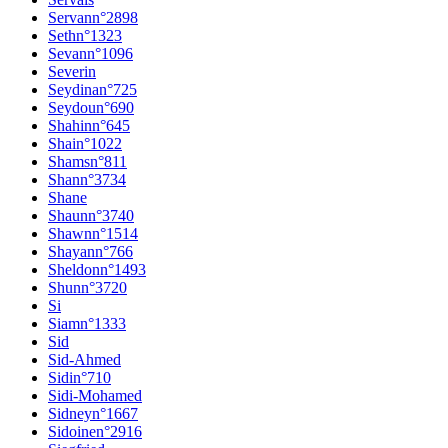
Servan
n°
2898
Seth
n°
1323
Sevan
n°
1096
Severin
Seydina
n°
725
Seydou
n°
690
Shahin
n°
645
Shai
n°
1022
Shams
n°
811
Shan
n°
3734
Shane
Shaun
n°
3740
Shawn
n°
1514
Shayan
n°
766
Sheldon
n°
1493
Shun
n°
3720
Si
Siam
n°
1333
Sid
Sid-Ahmed
Sidi
n°
710
Sidi-Mohamed
Sidney
n°
1667
Sidoine
n°
2916