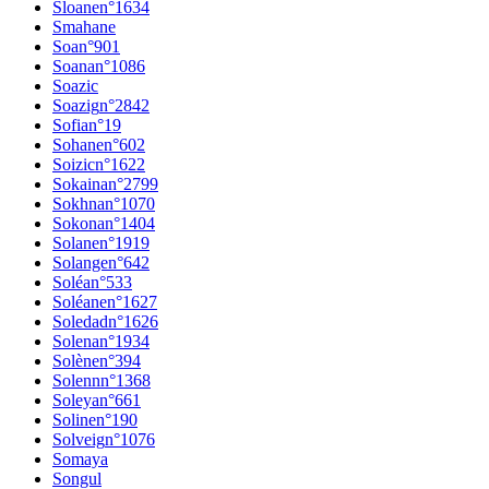
Sloane
n°
1634
Smahane
Soa
n°
901
Soana
n°
1086
Soazic
Soazig
n°
2842
Sofia
n°
19
Sohane
n°
602
Soizic
n°
1622
Sokaina
n°
2799
Sokhna
n°
1070
Sokona
n°
1404
Solane
n°
1919
Solange
n°
642
Soléa
n°
533
Soléane
n°
1627
Soledad
n°
1626
Solena
n°
1934
Solène
n°
394
Solenn
n°
1368
Soleya
n°
661
Soline
n°
190
Solveig
n°
1076
Somaya
Songul