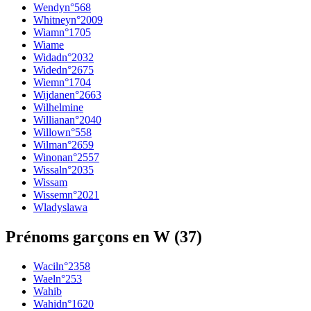
Wendy
n°
568
Whitney
n°
2009
Wiam
n°
1705
Wiame
Widad
n°
2032
Wided
n°
2675
Wiem
n°
1704
Wijdane
n°
2663
Wilhelmine
Williana
n°
2040
Willow
n°
558
Wilma
n°
2659
Winona
n°
2557
Wissal
n°
2035
Wissam
Wissem
n°
2021
Wladyslawa
Prénoms garçons en W
(
37
)
Wacil
n°
2358
Wael
n°
253
Wahib
Wahid
n°
1620