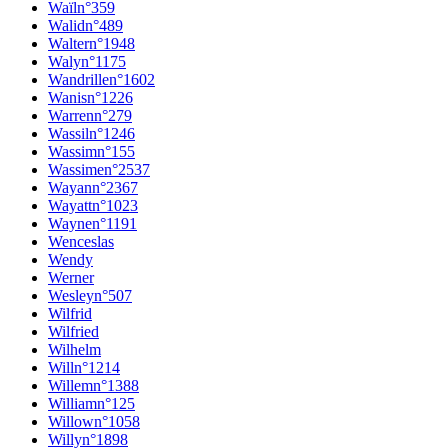
Waïl
n°
359
Walid
n°
489
Walter
n°
1948
Waly
n°
1175
Wandrille
n°
1602
Wanis
n°
1226
Warren
n°
279
Wassil
n°
1246
Wassim
n°
155
Wassime
n°
2537
Wayan
n°
2367
Wayatt
n°
1023
Wayne
n°
1191
Wenceslas
Wendy
Werner
Wesley
n°
507
Wilfrid
Wilfried
Wilhelm
Will
n°
1214
Willem
n°
1388
William
n°
125
Willow
n°
1058
Willy
n°
1898