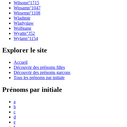
Wilson
n°
1715
Wissam
n°
1047
Wissem
n°
1108
Wladimir
Wladyslaw
Wolfgang
Wyatt
n°
352
Wylan
n°
1154
Explorer le site
Accueil
Découvrir des prénoms filles
Découvrir des prénoms garçons
Tous les prénoms par initiale
Prénoms par initiale
a
b
c
d
e