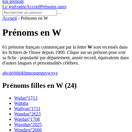
ton prénom
Le jeu
Fratrie
Accord
Prénoms rares
…
Accueil
›
Prénoms en
W
Prénoms en
W
61
prénoms français commençant par la lettre
W
sont recensés dans
les fichiers de l'Insee depuis 1900. Clique sur un prénom pour voir
sa fiche : popularité par département, année record, équivalents dans
d'autres langues et personnalités célèbres.
a
b
c
d
e
f
g
h
i
j
k
l
m
n
o
p
q
r
s
t
u
v
w
x
y
z
Prénoms filles en W
(
24
)
Wafa
n°
1713
Wahiba
Waliya
n°
1711
Wanda
n°
2623
Warda
n°
1708
Wassila
n°
2025
Wendie
n°
2666