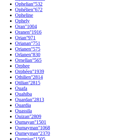
Ophelia
n°
532
Ophélie
n°
672
Opheline
Ophely
Ora
n°
1004
Orane
n°
1916
Oria
n°
971
Oriana
n°
751
Oriane
n°
575
Orlane
n°
830
Ornella
n°
565
Orphee
Orphée
n°
1939
Othilie
n°
2814
Otilia
n°
2815
Ouafa
Ouahiba
Ouarda
n°
2813
Ouardia
Ouassila
Ouiza
n°
2809
Oumaya
n°
1501
Oumayma
n°
1068
Oumeyma
n°
2370
Oumnia
n°
1505