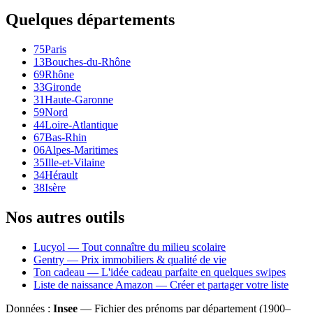
Quelques départements
75
Paris
13
Bouches-du-Rhône
69
Rhône
33
Gironde
31
Haute-Garonne
59
Nord
44
Loire-Atlantique
67
Bas-Rhin
06
Alpes-Maritimes
35
Ille-et-Vilaine
34
Hérault
38
Isère
Nos autres outils
Lucyol — Tout connaître du milieu scolaire
Gentry — Prix immobiliers & qualité de vie
Ton cadeau — L'idée cadeau parfaite en quelques swipes
Liste de naissance Amazon — Créer et partager votre liste
Données :
Insee
— Fichier des prénoms par département (1900–