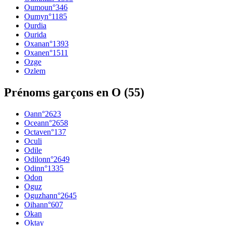
Oumou
n°
346
Oumy
n°
1185
Ourdia
Ourida
Oxana
n°
1393
Oxane
n°
1511
Ozge
Ozlem
Prénoms garçons en O
(
55
)
Oan
n°
2623
Ocean
n°
2658
Octave
n°
137
Oculi
Odile
Odilon
n°
2649
Odin
n°
1335
Odon
Oguz
Oguzhan
n°
2645
Oihan
n°
607
Okan
Oktay