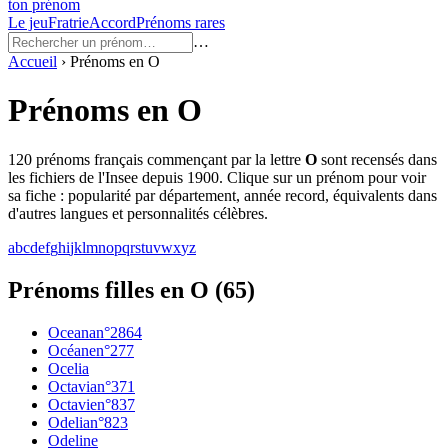
ton prénom
Le jeu
Fratrie
Accord
Prénoms rares
…
Accueil
›
Prénoms en
O
Prénoms en
O
120
prénoms français commençant par la lettre
O
sont recensés dans
les fichiers de l'Insee depuis 1900. Clique sur un prénom pour voir
sa fiche : popularité par département, année record, équivalents dans
d'autres langues et personnalités célèbres.
a
b
c
d
e
f
g
h
i
j
k
l
m
n
o
p
q
r
s
t
u
v
w
x
y
z
Prénoms filles en O
(
65
)
Oceana
n°
2864
Océane
n°
277
Ocelia
Octavia
n°
371
Octavie
n°
837
Odelia
n°
823
Odeline