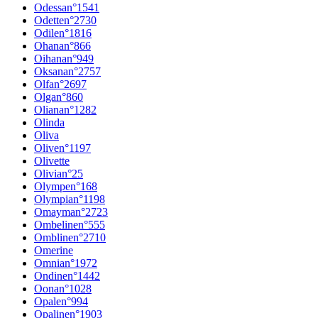
Odessa
n°
1541
Odette
n°
2730
Odile
n°
1816
Ohana
n°
866
Oihana
n°
949
Oksana
n°
2757
Olfa
n°
2697
Olga
n°
860
Oliana
n°
1282
Olinda
Oliva
Olive
n°
1197
Olivette
Olivia
n°
25
Olympe
n°
168
Olympia
n°
1198
Omayma
n°
2723
Ombeline
n°
555
Ombline
n°
2710
Omerine
Omnia
n°
1972
Ondine
n°
1442
Oona
n°
1028
Opale
n°
994
Opaline
n°
1903