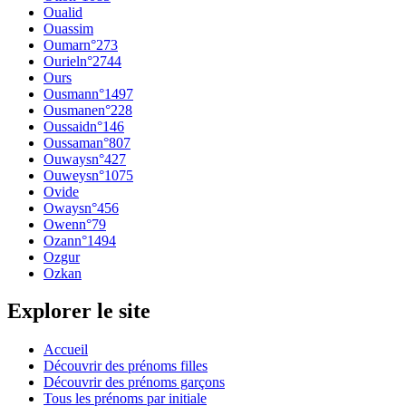
Oualid
Ouassim
Oumar
n°
273
Ouriel
n°
2744
Ours
Ousman
n°
1497
Ousmane
n°
228
Oussaid
n°
146
Oussama
n°
807
Ouways
n°
427
Ouweys
n°
1075
Ovide
Oways
n°
456
Owen
n°
79
Ozan
n°
1494
Ozgur
Ozkan
Explorer le site
Accueil
Découvrir des prénoms filles
Découvrir des prénoms garçons
Tous les prénoms par initiale