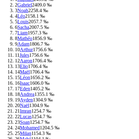
2
Gabriel
240
9.0 ‰
3
Noah
225
8.4 ‰
4
Léo
215
8.1 ‰
5
Louis
205
7.7 ‰
6
Sacha
200
7.5 ‰
7
Liam
195
7.3 ‰
8
Mathéo
185
6.9 ‰
9
Adam
180
6.7 ‰
10
Arthur
175
6.6 ‰
11
Jules
175
6.6 ‰
12
Aaron
170
6.4 ‰
13
Elio
170
6.4 ‰
14
Maël
170
6.4 ‰
15
Léon
165
6.2 ‰
16
Isaac
160
6.0 ‰
17
Eden
140
5.2 ‰
18
Andrea
135
5.1 ‰
19
Ayden
130
4.9 ‰
20
Naël
130
4.9 ‰
21
Imran
125
4.7 ‰
22
Lucas
125
4.7 ‰
23
Soan
125
4.7 ‰
24
Mohamed
120
4.5 ‰
25
Milan
115
4.3 ‰
26
Mahé
110
4.1 ‰