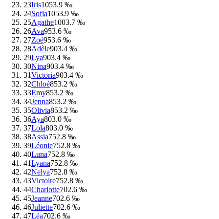
23
Iris
105
3.9 ‰
24
Sofia
105
3.9 ‰
25
Agathe
100
3.7 ‰
26
Ava
95
3.6 ‰
27
Zoé
95
3.6 ‰
28
Adèle
90
3.4 ‰
29
Lya
90
3.4 ‰
30
Nina
90
3.4 ‰
31
Victoria
90
3.4 ‰
32
Chloé
85
3.2 ‰
33
Emy
85
3.2 ‰
34
Jenna
85
3.2 ‰
35
Olivia
85
3.2 ‰
36
Aya
80
3.0 ‰
37
Lola
80
3.0 ‰
38
Assia
75
2.8 ‰
39
Léonie
75
2.8 ‰
40
Luna
75
2.8 ‰
41
Lyana
75
2.8 ‰
42
Nelya
75
2.8 ‰
43
Victoire
75
2.8 ‰
44
Charlotte
70
2.6 ‰
45
Jeanne
70
2.6 ‰
46
Juliette
70
2.6 ‰
47
Léa
70
2.6 ‰