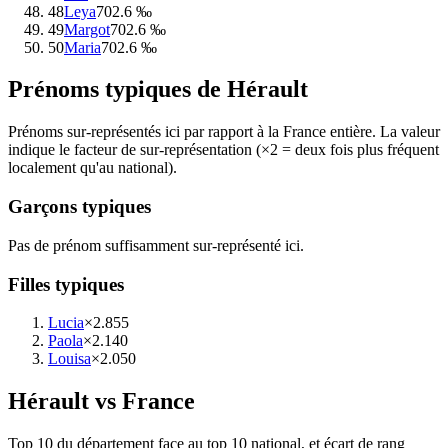
48
Leya
70
2.6 ‰
49
Margot
70
2.6 ‰
50
Maria
70
2.6 ‰
Prénoms typiques de
Hérault
Prénoms sur-représentés ici par rapport à la France entière. La valeur
indique le facteur de sur-représentation (×2 = deux fois plus fréquent
localement qu'au national).
Garçons typiques
Pas de prénom suffisamment sur-représenté ici.
Filles typiques
Lucia
×2.8
55
Paola
×2.1
40
Louisa
×2.0
50
Hérault
vs France
Top 10 du département face au top 10 national, et écart de rang