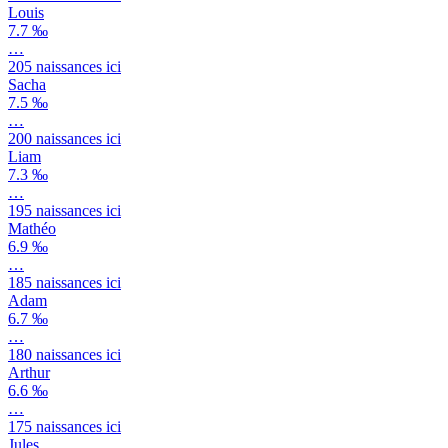
Louis
7.7 ‰
…
205
naissances ici
Sacha
7.5 ‰
…
200
naissances ici
Liam
7.3 ‰
…
195
naissances ici
Mathéo
6.9 ‰
…
185
naissances ici
Adam
6.7 ‰
…
180
naissances ici
Arthur
6.6 ‰
…
175
naissances ici
Jules