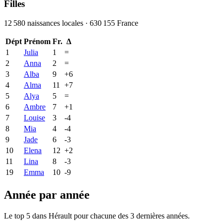
Filles
12 580
naissances locales ·
630 155
France
Dépt
Prénom
Fr.
Δ
1
Julia
1
=
2
Anna
2
=
3
Alba
9
+
6
4
Alma
11
+
7
5
Alya
5
=
6
Ambre
7
+
1
7
Louise
3
-4
8
Mia
4
-4
9
Jade
6
-3
10
Elena
12
+
2
11
Lina
8
-3
19
Emma
10
-9
Année par année
Le top 5 dans
Hérault
pour chacune des
3
dernières années.