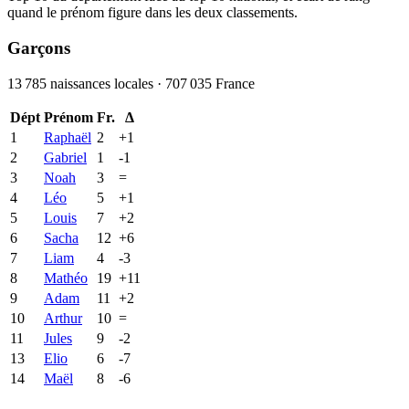
quand le prénom figure dans les deux classements.
Garçons
13 785
naissances locales ·
707 035
France
Dépt
Prénom
Fr.
Δ
1
Raphaël
2
+
1
2
Gabriel
1
-1
3
Noah
3
=
4
Léo
5
+
1
5
Louis
7
+
2
6
Sacha
12
+
6
7
Liam
4
-3
8
Mathéo
19
+
11
9
Adam
11
+
2
10
Arthur
10
=
11
Jules
9
-2
13
Elio
6
-7
14
Maël
8
-6