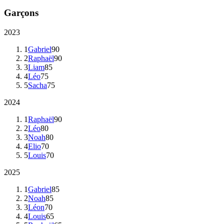
Garçons
2023
1
Gabriel
90
2
Raphaël
90
3
Liam
85
4
Léo
75
5
Sacha
75
2024
1
Raphaël
90
2
Léo
80
3
Noah
80
4
Elio
70
5
Louis
70
2025
1
Gabriel
85
2
Noah
85
3
Léon
70
4
Louis
65