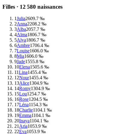
Filles ·
12 580
naissances
1
Julia
260
9.7 ‰
2
Anna
220
8.2 ‰
3
Alba
205
7.7 ‰
4
Alma
180
6.7 ‰
5
Alya
180
6.7 ‰
6
Ambre
170
6.4 ‰
7
Louise
160
6.0 ‰
8
Mia
160
6.0 ‰
9
Jade
155
5.8 ‰
10
Elena
150
5.6 ‰
11
Lina
145
5.4 ‰
12
Nour
145
5.4 ‰
13
Alice
130
4.9 ‰
14
Romy
130
4.9 ‰
15
Lou
125
4.7 ‰
16
Rose
120
4.5 ‰
17
Léna
115
4.3 ‰
18
Charlie
110
4.1 ‰
19
Emma
110
4.1 ‰
20
Inaya
110
4.1 ‰
21
Aria
105
3.9 ‰
22
Eva
105
3.9 ‰