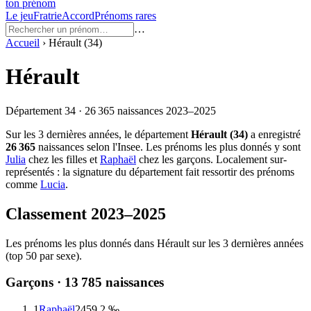
ton prénom
Le jeu
Fratrie
Accord
Prénoms rares
…
Accueil
›
Hérault
(
34
)
Hérault
Département
34
·
26 365
naissances
2023–2025
Sur les
3
dernières années, le département
Hérault
(
34
)
a enregistré
26 365
naissances selon l'Insee.
Les prénoms les plus donnés y sont
Julia
chez les filles et
Raphaël
chez les garçons.
Localement sur-
représentés : la signature du département fait ressortir des prénoms
comme
Lucia
.
Classement
2023–2025
Les prénoms les plus donnés dans
Hérault
sur les
3
dernières années
(top 50 par sexe).
Garçons ·
13 785
naissances
1
Raphaël
245
9.2 ‰