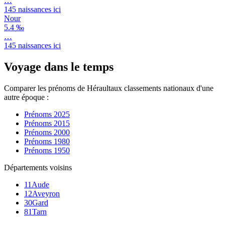
…
145
naissances ici
Nour
5.4 ‰
…
145
naissances ici
Voyage dans le temps
Comparer les prénoms de
Hérault
aux classements nationaux d'une
autre époque :
Prénoms
2025
Prénoms
2015
Prénoms
2000
Prénoms
1980
Prénoms
1950
Départements voisins
11
Aude
12
Aveyron
30
Gard
81
Tarn