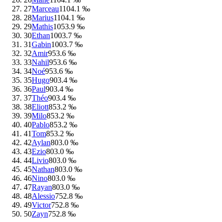
27
Marceau
110
4.1 ‰
28
Marius
110
4.1 ‰
29
Mathis
105
3.9 ‰
30
Ethan
100
3.7 ‰
31
Gabin
100
3.7 ‰
32
Amir
95
3.6 ‰
33
Nahil
95
3.6 ‰
34
Noé
95
3.6 ‰
35
Hugo
90
3.4 ‰
36
Paul
90
3.4 ‰
37
Théo
90
3.4 ‰
38
Eliott
85
3.2 ‰
39
Milo
85
3.2 ‰
40
Pablo
85
3.2 ‰
41
Tom
85
3.2 ‰
42
Aylan
80
3.0 ‰
43
Ezio
80
3.0 ‰
44
Livio
80
3.0 ‰
45
Nathan
80
3.0 ‰
46
Nino
80
3.0 ‰
47
Rayan
80
3.0 ‰
48
Alessio
75
2.8 ‰
49
Victor
75
2.8 ‰
50
Zayn
75
2.8 ‰