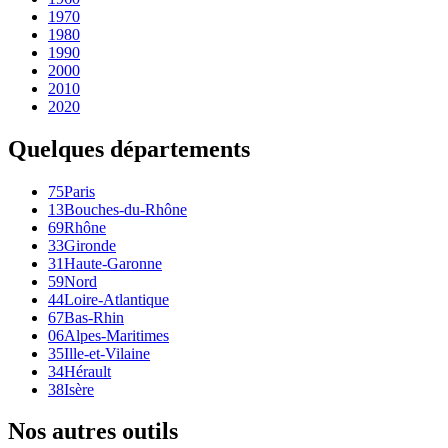
1970
1980
1990
2000
2010
2020
Quelques départements
75
Paris
13
Bouches-du-Rhône
69
Rhône
33
Gironde
31
Haute-Garonne
59
Nord
44
Loire-Atlantique
67
Bas-Rhin
06
Alpes-Maritimes
35
Ille-et-Vilaine
34
Hérault
38
Isère
Nos autres outils