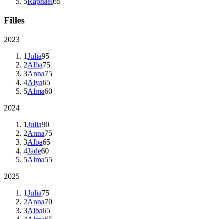
5
Raphaël
65
Filles
2023
1
Julia
95
2
Alba
75
3
Anna
75
4
Alya
65
5
Alma
60
2024
1
Julia
90
2
Anna
75
3
Alba
65
4
Jade
60
5
Alma
55
2025
1
Julia
75
2
Anna
70
3
Alba
65