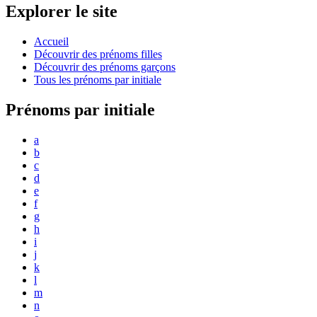
Explorer le site
Accueil
Découvrir des prénoms filles
Découvrir des prénoms garçons
Tous les prénoms par initiale
Prénoms par initiale
a
b
c
d
e
f
g
h
i
j
k
l
m
n