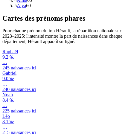
4
Alma
65
5
Alya
60
Cartes des prénoms phares
Pour chaque prénom du top
Hérault
, la répartition nationale sur
2023–2025
: l'intensité montre la part de naissances dans chaque
département,
Hérault
apparaît surligné.
Raphaël
9.2 ‰
…
245
naissances ici
Gabriel
9.0 ‰
…
240
naissances ici
Noah
8.4 ‰
…
225
naissances ici
Léo
8.1 ‰
…
215
naissances ici