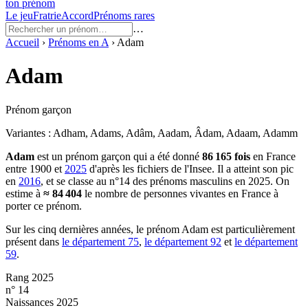
ton prénom
Le jeu
Fratrie
Accord
Prénoms rares
…
Accueil
›
Prénoms en
A
›
Adam
Adam
Prénom garçon
Variantes :
Adham, Adams, Adâm, Aadam, Âdam, Adaam, Adamm
Adam
est un prénom
garçon
qui a été donné
86 165
fois
en France
entre
1900
et
2025
d'après les fichiers de l'Insee. Il a atteint son pic
en
2016
, et se classe au n°14 des prénoms masculins en 2025.
On
estime à
≈
84 404
le nombre de personnes vivantes en France à
porter ce prénom.
Sur les cinq dernières années, le prénom
Adam
est particulièrement
présent dans
le département
75
,
le département
92
et
le département
59
.
Rang 2025
n° 14
Naissances 2025