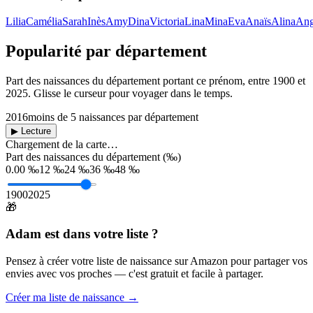
Lilia
Camélia
Sarah
Inès
Amy
Dina
Victoria
Lina
Mina
Eva
Anaïs
Alina
Ang
Popularité par département
Part des naissances du département portant ce prénom, entre
1900
et
2025
. Glisse le curseur pour voyager dans le temps.
2016
moins de 5 naissances par département
▶ Lecture
Chargement de la carte…
Part des naissances du département (‰)
0.00 ‰
12 ‰
24 ‰
36 ‰
48 ‰
1900
2025
🎁
Adam
est dans votre liste ?
Pensez à créer votre liste de naissance sur Amazon pour partager vos
envies avec vos proches — c'est gratuit et facile à partager.
Créer ma liste de naissance →