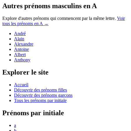
Autres prénoms
masculins
en
A
Explore d'autres prénoms qui commencent par la même lettre.
Voir
tous les prénoms en
A
→
André
Alain
Alexandre
Antoine
Albert
Anthony
Explorer le site
Accueil
Découvrir des prénoms filles
Découvrir des prénoms garçons
Tous les prénoms par initiale
Prénoms par initiale
a
b