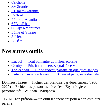
69
Rhône
33
Gironde
31
Haute-Garonne
59
Nord
44
Loire-Atlantique
67
Bas-Rhin
06
Alpes-Maritimes
35
Ille-et-Vilaine
34
Hérault
38
Isère
Nos autres outils
Lucyol — Tout connaître du milieu scolaire
Gentry — Prix immobiliers & qualité de vie
Ton cadeau — L'idée cadeau parfaite en quelques swipes
Liste de naissance Amazon — Créer et partager votre liste
Données :
Insee
— Fichier des prénoms par département (1900–
2025
) et Fichier des personnes décédées · Étymologie et
personnalités : Wikidata, Wikipédia.
©
2026
Ton prénom — un outil indépendant pour aider les futurs
parents.