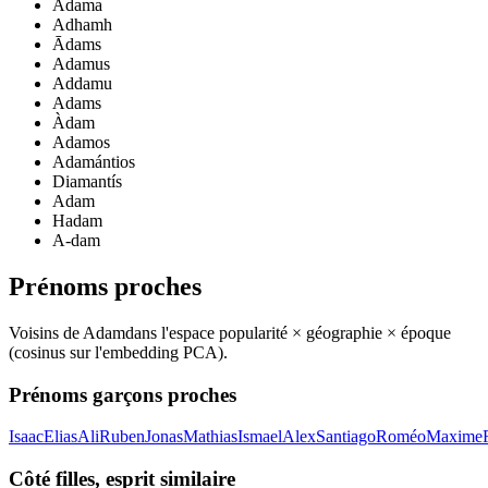
Adama
Adhamh
Ādams
Adamus
Addamu
Adams
Àdam
Adamos
Adamántios
Diamantís
Adam
Hadam
A-dam
Prénoms proches
Voisins de
Adam
dans l'espace popularité × géographie × époque
(cosinus sur l'embedding PCA).
Prénoms garçons proches
Isaac
Elias
Ali
Ruben
Jonas
Mathias
Ismael
Alex
Santiago
Roméo
Maxime
Côté filles, esprit similaire