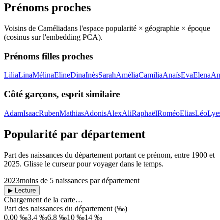
Prénoms proches
Voisins de
Camélia
dans l'espace popularité × géographie × époque
(cosinus sur l'embedding PCA).
Prénoms filles proches
Lilia
Lina
Mélina
Eline
Dina
Inès
Sarah
Amélia
Camilia
Anaïs
Eva
Elena
An
Côté garçons, esprit similaire
Adam
Isaac
Ruben
Mathias
Adonis
Alex
Ali
Raphaël
Roméo
Elias
Léo
Lye
Popularité par département
Part des naissances du département portant ce prénom, entre
1900
et
2025
. Glisse le curseur pour voyager dans le temps.
2023
moins de 5 naissances par département
▶ Lecture
Chargement de la carte…
Part des naissances du département (‰)
0.00 ‰
3.4 ‰
6.8 ‰
10 ‰
14 ‰