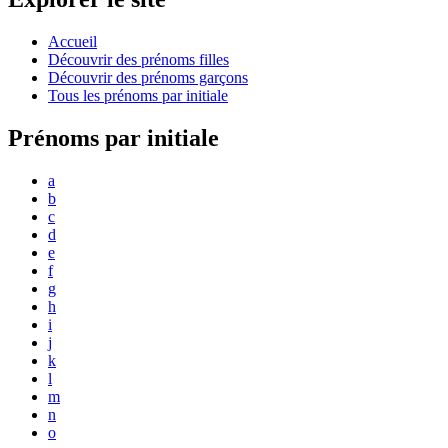
Accueil
Découvrir des prénoms filles
Découvrir des prénoms garçons
Tous les prénoms par initiale
Prénoms par initiale
a
b
c
d
e
f
g
h
i
j
k
l
m
n
o