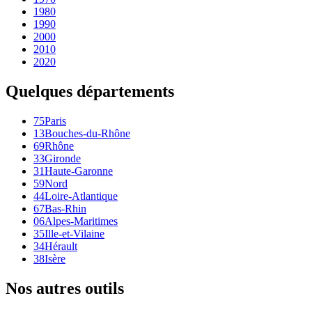
1980
1990
2000
2010
2020
Quelques départements
75
Paris
13
Bouches-du-Rhône
69
Rhône
33
Gironde
31
Haute-Garonne
59
Nord
44
Loire-Atlantique
67
Bas-Rhin
06
Alpes-Maritimes
35
Ille-et-Vilaine
34
Hérault
38
Isère
Nos autres outils