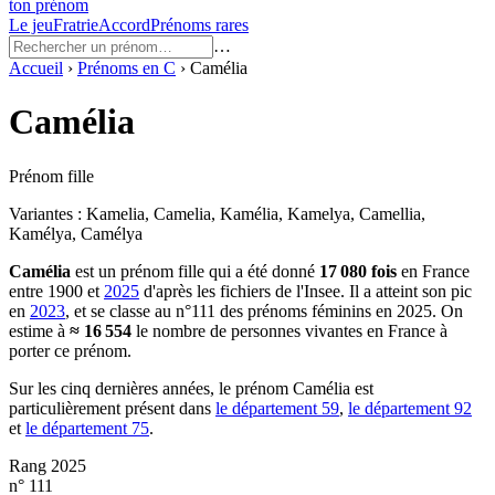
ton prénom
Le jeu
Fratrie
Accord
Prénoms rares
…
Accueil
›
Prénoms en
C
›
Camélia
Camélia
Prénom fille
Variantes :
Kamelia, Camelia, Kamélia, Kamelya, Camellia,
Kamélya, Camélya
Camélia
est un prénom
fille
qui a été donné
17 080
fois
en France
entre
1900
et
2025
d'après les fichiers de l'Insee. Il a atteint son pic
en
2023
, et se classe au n°111 des prénoms féminins en 2025.
On
estime à
≈
16 554
le nombre de personnes vivantes en France à
porter ce prénom.
Sur les cinq dernières années, le prénom
Camélia
est
particulièrement présent dans
le département
59
,
le département
92
et
le département
75
.
Rang 2025
n° 111