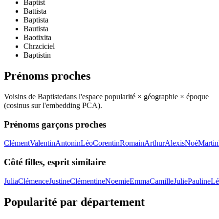
Baptist
Battista
Baptista
Bautista
Baotixita
Chrzciciel
Baptistin
Prénoms proches
Voisins de
Baptiste
dans l'espace popularité × géographie × époque
(cosinus sur l'embedding PCA).
Prénoms garçons proches
Clément
Valentin
Antonin
Léo
Corentin
Romain
Arthur
Alexis
Noé
Martin
Côté filles, esprit similaire
Julia
Clémence
Justine
Clémentine
Noemie
Emma
Camille
Julie
Pauline
Lé
Popularité par département