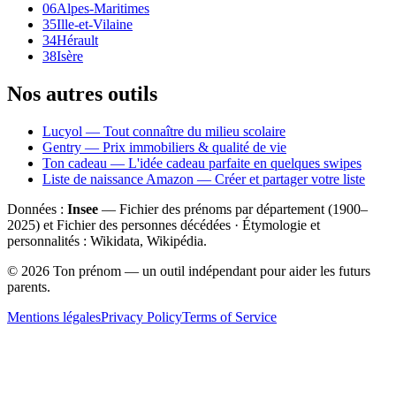
06
Alpes-Maritimes
35
Ille-et-Vilaine
34
Hérault
38
Isère
Nos autres outils
Lucyol — Tout connaître du milieu scolaire
Gentry — Prix immobiliers & qualité de vie
Ton cadeau — L'idée cadeau parfaite en quelques swipes
Liste de naissance Amazon — Créer et partager votre liste
Données :
Insee
— Fichier des prénoms par département (1900–
2025
) et Fichier des personnes décédées · Étymologie et
personnalités : Wikidata, Wikipédia.
©
2026
Ton prénom — un outil indépendant pour aider les futurs
parents.
Mentions légales
Privacy Policy
Terms of Service