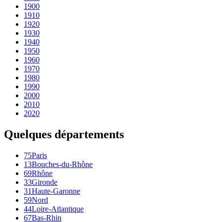
1900
1910
1920
1930
1940
1950
1960
1970
1980
1990
2000
2010
2020
Quelques départements
75
Paris
13
Bouches-du-Rhône
69
Rhône
33
Gironde
31
Haute-Garonne
59
Nord
44
Loire-Atlantique
67
Bas-Rhin