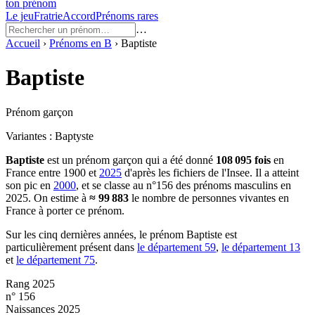
ton prénom
Le jeu
Fratrie
Accord
Prénoms rares
…
Accueil
›
Prénoms en
B
›
Baptiste
Baptiste
Prénom garçon
Variantes :
Baptyste
Baptiste
est un prénom
garçon
qui a été donné
108 095
fois
en
France entre
1900
et
2025
d'après les fichiers de l'Insee. Il a atteint
son pic en
2000
, et se classe au n°156 des prénoms masculins en
2025.
On estime à
≈
99 883
le nombre de personnes vivantes en
France à porter ce prénom.
Sur les cinq dernières années, le prénom
Baptiste
est
particulièrement présent dans
le département
59
,
le département
13
et
le département
75
.
Rang 2025
n° 156
Naissances 2025