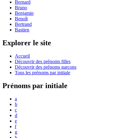
Bernard
Bruno
Benjamin
Benoît
Bertrand
Bastien
Explorer le site
Accueil
Découvrir des prénoms filles
Découvrir des prénoms garçons
Tous les prénoms par initiale
Prénoms par initiale
a
b
c
d
e
f
g
h