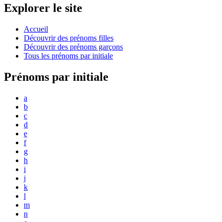
Explorer le site
Accueil
Découvrir des prénoms filles
Découvrir des prénoms garçons
Tous les prénoms par initiale
Prénoms par initiale
a
b
c
d
e
f
g
h
i
j
k
l
m
n