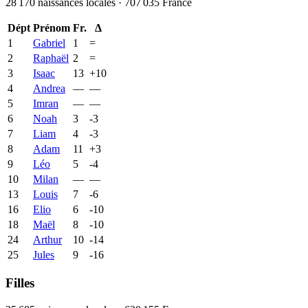
28 170
naissances locales ·
707 035
France
Dépt
Prénom
Fr.
Δ
1
Gabriel
1
=
2
Raphaël
2
=
3
Isaac
13
+
10
4
Andrea
—
—
5
Imran
—
—
6
Noah
3
-3
7
Liam
4
-3
8
Adam
11
+
3
9
Léo
5
-4
10
Milan
—
—
13
Louis
7
-6
16
Elio
6
-10
18
Maël
8
-10
24
Arthur
10
-14
25
Jules
9
-16
Filles