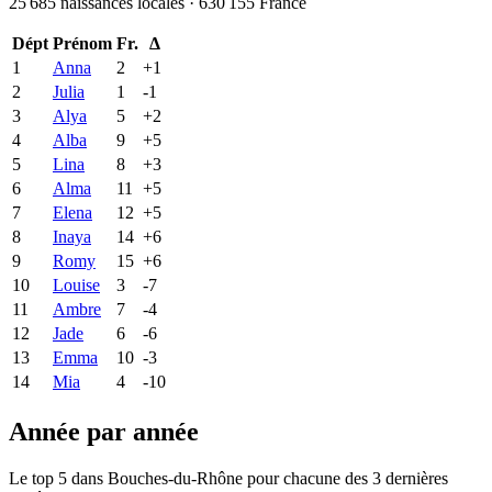
25 685
naissances locales ·
630 155
France
Dépt
Prénom
Fr.
Δ
1
Anna
2
+
1
2
Julia
1
-1
3
Alya
5
+
2
4
Alba
9
+
5
5
Lina
8
+
3
6
Alma
11
+
5
7
Elena
12
+
5
8
Inaya
14
+
6
9
Romy
15
+
6
10
Louise
3
-7
11
Ambre
7
-4
12
Jade
6
-6
13
Emma
10
-3
14
Mia
4
-10
Année par année
Le top 5 dans
Bouches-du-Rhône
pour chacune des
3
dernières