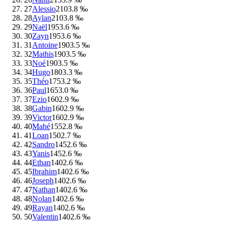
27
Alessio
210
3.8 ‰
28
Aylan
210
3.8 ‰
29
Naël
195
3.6 ‰
30
Zayn
195
3.6 ‰
31
Antoine
190
3.5 ‰
32
Mathis
190
3.5 ‰
33
Noé
190
3.5 ‰
34
Hugo
180
3.3 ‰
35
Théo
175
3.2 ‰
36
Paul
165
3.0 ‰
37
Ezio
160
2.9 ‰
38
Gabin
160
2.9 ‰
39
Victor
160
2.9 ‰
40
Mahé
155
2.8 ‰
41
Loan
150
2.7 ‰
42
Sandro
145
2.6 ‰
43
Yanis
145
2.6 ‰
44
Ethan
140
2.6 ‰
45
Ibrahim
140
2.6 ‰
46
Joseph
140
2.6 ‰
47
Nathan
140
2.6 ‰
48
Nolan
140
2.6 ‰
49
Rayan
140
2.6 ‰
50
Valentin
140
2.6 ‰