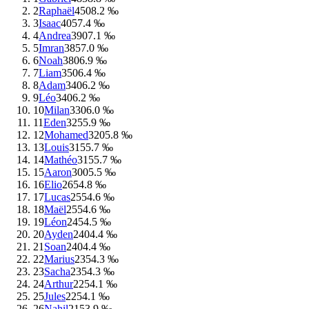
2
Raphaël
450
8.2 ‰
3
Isaac
405
7.4 ‰
4
Andrea
390
7.1 ‰
5
Imran
385
7.0 ‰
6
Noah
380
6.9 ‰
7
Liam
350
6.4 ‰
8
Adam
340
6.2 ‰
9
Léo
340
6.2 ‰
10
Milan
330
6.0 ‰
11
Eden
325
5.9 ‰
12
Mohamed
320
5.8 ‰
13
Louis
315
5.7 ‰
14
Mathéo
315
5.7 ‰
15
Aaron
300
5.5 ‰
16
Elio
265
4.8 ‰
17
Lucas
255
4.6 ‰
18
Maël
255
4.6 ‰
19
Léon
245
4.5 ‰
20
Ayden
240
4.4 ‰
21
Soan
240
4.4 ‰
22
Marius
235
4.3 ‰
23
Sacha
235
4.3 ‰
24
Arthur
225
4.1 ‰
25
Jules
225
4.1 ‰
26
Nahil
215
3.9 ‰