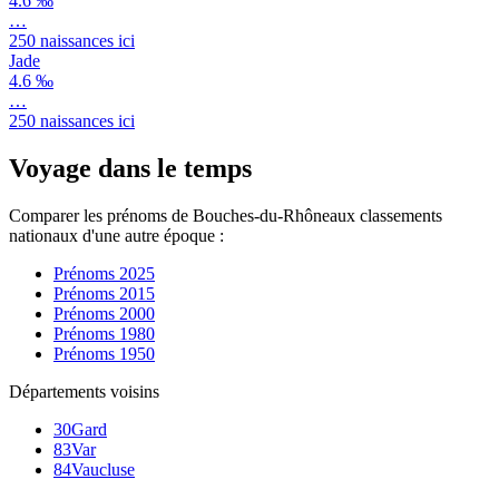
4.6 ‰
…
250
naissances ici
Jade
4.6 ‰
…
250
naissances ici
Voyage dans le temps
Comparer les prénoms de
Bouches-du-Rhône
aux classements
nationaux d'une autre époque :
Prénoms
2025
Prénoms
2015
Prénoms
2000
Prénoms
1980
Prénoms
1950
Départements voisins
30
Gard
83
Var
84
Vaucluse