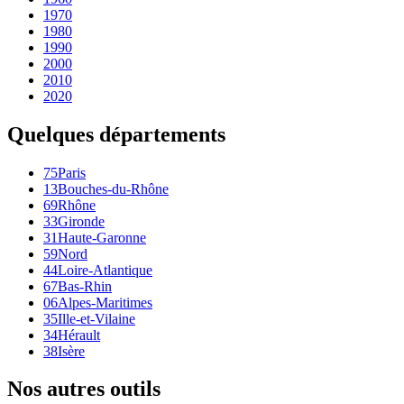
1970
1980
1990
2000
2010
2020
Quelques départements
75
Paris
13
Bouches-du-Rhône
69
Rhône
33
Gironde
31
Haute-Garonne
59
Nord
44
Loire-Atlantique
67
Bas-Rhin
06
Alpes-Maritimes
35
Ille-et-Vilaine
34
Hérault
38
Isère
Nos autres outils