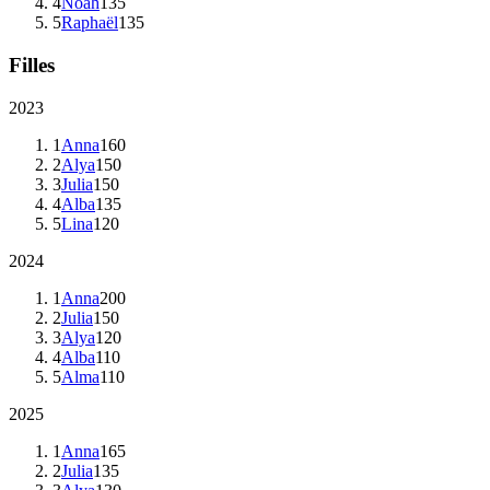
4
Noah
135
5
Raphaël
135
Filles
2023
1
Anna
160
2
Alya
150
3
Julia
150
4
Alba
135
5
Lina
120
2024
1
Anna
200
2
Julia
150
3
Alya
120
4
Alba
110
5
Alma
110
2025
1
Anna
165
2
Julia
135