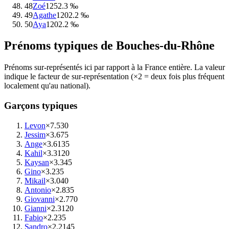
48
Zoé
125
2.3 ‰
49
Agathe
120
2.2 ‰
50
Aya
120
2.2 ‰
Prénoms typiques de
Bouches-du-Rhône
Prénoms sur-représentés ici par rapport à la France entière. La valeur
indique le facteur de sur-représentation (×2 = deux fois plus fréquent
localement qu'au national).
Garçons typiques
Levon
×7.5
30
Jessim
×3.6
75
Ange
×3.6
135
Kahil
×3.3
120
Kaysan
×3.3
45
Gino
×3.2
35
Mikail
×3.0
40
Antonio
×2.8
35
Giovanni
×2.7
70
Gianni
×2.3
120
Fabio
×2.2
35
Sandro
×2.2
145