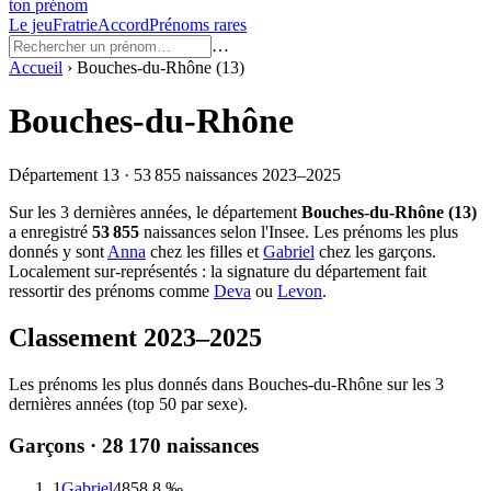
ton prénom
Le jeu
Fratrie
Accord
Prénoms rares
…
Accueil
›
Bouches-du-Rhône
(
13
)
Bouches-du-Rhône
Département
13
·
53 855
naissances
2023–2025
Sur les
3
dernières années, le département
Bouches-du-Rhône
(
13
)
a enregistré
53 855
naissances selon l'Insee.
Les prénoms les plus
donnés y sont
Anna
chez les filles et
Gabriel
chez les garçons.
Localement sur-représentés : la signature du département fait
ressortir des prénoms comme
Deva
ou
Levon
.
Classement
2023–2025
Les prénoms les plus donnés dans
Bouches-du-Rhône
sur les
3
dernières années (top 50 par sexe).
Garçons ·
28 170
naissances
1
Gabriel
485
8.8 ‰