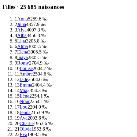
Filles ·
25 685
naissances
1
Anna
525
9.6 ‰
2
Julia
435
7.9 ‰
3
Alya
400
7.3 ‰
4
Alba
345
6.3 ‰
5
Lina
320
5.8 ‰
6
Alma
300
5.5 ‰
7
Elena
300
5.5 ‰
8
Inaya
280
5.1 ‰
9
Romy
270
4.9 ‰
10
Louise
260
4.7 ‰
11
Ambre
250
4.6 ‰
12
Jade
250
4.6 ‰
13
Emma
240
4.4 ‰
14
Mia
235
4.3 ‰
15
Léna
225
4.1 ‰
16
Nour
225
4.1 ‰
17
Lou
220
4.0 ‰
18
Jenna
215
3.9 ‰
19
Ava
200
3.6 ‰
20
Charlie
195
3.6 ‰
21
Olivia
195
3.6 ‰
22
Eva
190
3.5 ‰