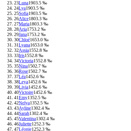
23
Luna
190
3.5 ‰
24
Lya
190
3.5 ‰
25
Sofia
190
3.5 ‰
26
Alice
180
3.3 ‰
27
Maria
180
3.3 ‰
28
Aria
175
3.2 ‰
29
Jana
175
3.2 ‰
30
Chloé
165
3.0 ‰
31
Lyana
165
3.0 ‰
32
Assia
155
2.8 ‰
33
Iris
155
2.8 ‰
34
Victoria
155
2.8 ‰
35
Nina
150
2.7 ‰
36
Rose
150
2.7 ‰
37
Léa
145
2.6 ‰
38
Leya
145
2.6 ‰
39
Livia
145
2.6 ‰
40
Victoire
145
2.6 ‰
41
Emy
135
2.5 ‰
42
Nelya
135
2.5 ‰
43
Ayline
130
2.4 ‰
44
Sarah
130
2.4 ‰
45
Valentina
130
2.4 ‰
46
Juliette
125
2.3 ‰
47
Léonie
125
2.3 ‰