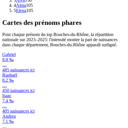
3
Alya
130
4
Alma
105
5
Elena
105
Cartes des prénoms phares
Pour chaque prénom du top
Bouches-du-Rhône
, la répartition
nationale sur
2023–2025
: l'intensité montre la part de naissances
dans chaque département,
Bouches-du-Rhône
apparaît surligné.
Gabriel
8.8 ‰
…
485
naissances ici
Raphaël
8.2 ‰
…
450
naissances ici
Isaac
7.4 ‰
…
405
naissances ici
Andrea
7.1 ‰
…