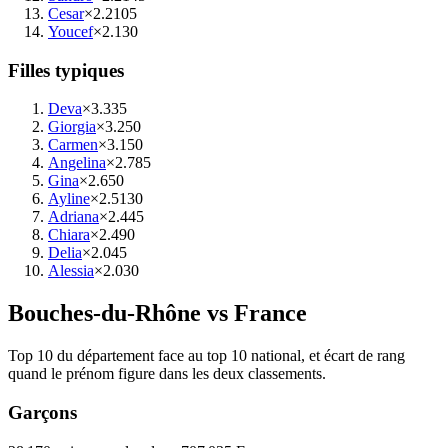
Cesar
×2.2
105
Youcef
×2.1
30
Filles typiques
Deva
×3.3
35
Giorgia
×3.2
50
Carmen
×3.1
50
Angelina
×2.7
85
Gina
×2.6
50
Ayline
×2.5
130
Adriana
×2.4
45
Chiara
×2.4
90
Delia
×2.0
45
Alessia
×2.0
30
Bouches-du-Rhône
vs France
Top 10 du département face au top 10 national, et écart de rang
quand le prénom figure dans les deux classements.
Garçons