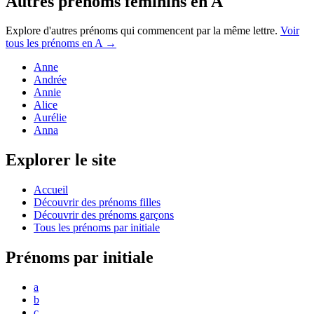
Autres prénoms
féminins
en
A
Explore d'autres prénoms qui commencent par la même lettre.
Voir
tous les prénoms en
A
→
Anne
Andrée
Annie
Alice
Aurélie
Anna
Explorer le site
Accueil
Découvrir des prénoms filles
Découvrir des prénoms garçons
Tous les prénoms par initiale
Prénoms par initiale
a
b
c