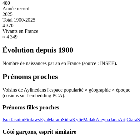
480
Année record
2025
Total 1900-2025
4 370
Vivants en France
≈ 4 349
Évolution depuis
1900
Nombre de naissances par an en France (source : INSEE).
Prénoms proches
Voisins de
Ayline
dans l'espace popularité × géographie × époque
(cosinus sur l'embedding PCA).
Prénoms filles proches
Isra
Tasnim
Firdaws
Eya
Maram
Sidra
Kylie
Malak
Aleyna
Jana
Arij
Ciara
S
Côté garçons, esprit similaire