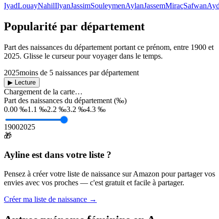
Iyad
Louay
Nahil
Ilyan
Jassim
Souleymen
Aylan
Jassem
Miraç
Safwan
Ay
Popularité par département
Part des naissances du département portant ce prénom, entre
1900
et
2025
. Glisse le curseur pour voyager dans le temps.
2025
moins de 5 naissances par département
▶ Lecture
Chargement de la carte…
Part des naissances du département (‰)
0.00 ‰
1.1 ‰
2.2 ‰
3.2 ‰
4.3 ‰
1900
2025
🎁
Ayline
est dans votre liste ?
Pensez à créer votre liste de naissance sur Amazon pour partager vos
envies avec vos proches — c'est gratuit et facile à partager.
Créer ma liste de naissance →