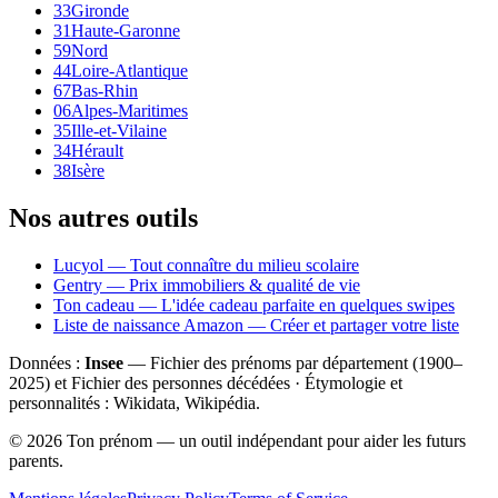
33
Gironde
31
Haute-Garonne
59
Nord
44
Loire-Atlantique
67
Bas-Rhin
06
Alpes-Maritimes
35
Ille-et-Vilaine
34
Hérault
38
Isère
Nos autres outils
Lucyol — Tout connaître du milieu scolaire
Gentry — Prix immobiliers & qualité de vie
Ton cadeau — L'idée cadeau parfaite en quelques swipes
Liste de naissance Amazon — Créer et partager votre liste
Données :
Insee
— Fichier des prénoms par département (1900–
2025
) et Fichier des personnes décédées · Étymologie et
personnalités : Wikidata, Wikipédia.
©
2026
Ton prénom — un outil indépendant pour aider les futurs
parents.