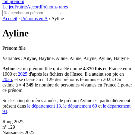
ton prénom
Le jeu
Fratrie
Accord
Prénoms rares
…
Accueil
›
Prénoms en
A
›
Ayline
Ayline
Prénom fille
Variantes :
Aïlyne, Hayline, Ailine, Aïline, Ailyne, Aylïne, Haïlyne
Ayline
est un prénom
fille
qui a été donné
4 370
fois
en France entre
1900
et
2025
d'après les fichiers de l'Insee. Il a atteint son pic en
2025
, et se classe au n°129 des prénoms féminins en 2025.
On
estime à
≈
4 349
le nombre de personnes vivantes en France à porter
ce prénom.
Sur les cinq dernières années, le prénom
Ayline
est particulièrement
présent dans
le département
13
,
le département
69
et
le département
93
.
Rang 2025
n° 129
Naissances 2025