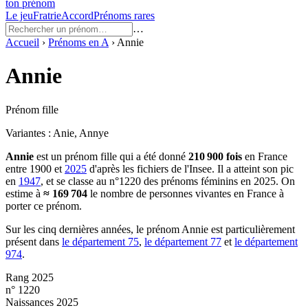
ton prénom
Le jeu
Fratrie
Accord
Prénoms rares
…
Accueil
›
Prénoms en
A
›
Annie
Annie
Prénom fille
Variantes :
Anie, Annye
Annie
est un prénom
fille
qui a été donné
210 900
fois
en France
entre
1900
et
2025
d'après les fichiers de l'Insee. Il a atteint son pic
en
1947
, et se classe au n°1220 des prénoms féminins en 2025.
On
estime à
≈
169 704
le nombre de personnes vivantes en France à
porter ce prénom.
Sur les cinq dernières années, le prénom
Annie
est particulièrement
présent dans
le département
75
,
le département
77
et
le département
974
.
Rang 2025
n° 1220
Naissances 2025