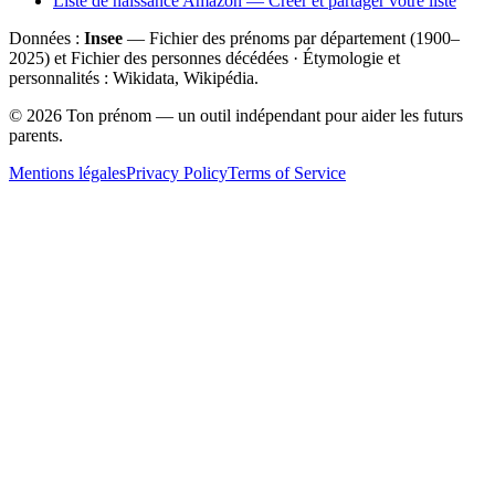
Liste de naissance Amazon — Créer et partager votre liste
Données :
Insee
— Fichier des prénoms par département (1900–
2025
) et Fichier des personnes décédées · Étymologie et
personnalités : Wikidata, Wikipédia.
©
2026
Ton prénom — un outil indépendant pour aider les futurs
parents.
Mentions légales
Privacy Policy
Terms of Service