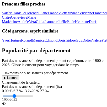
Prénoms filles proches
Valérie
Danielle
Florence
Eliane
France
Yvette
Viviane
Vivienne
Francine
Claire
Geneviève
Marie-
Madeleine
Andrée
Vera
Gilda
Jeannette
Joëlle
Paule
Henriette
Doris
Côté garçons, esprit similaire
Yves
Hugues
Roland
Maurice
Edmond
Boris
Isidore
Guy
Didier
Valere
Pie
Popularité par département
Part des naissances du département portant ce prénom, entre
1900
et
2025
. Glisse le curseur pour voyager dans le temps.
1947
moins de 5 naissances par département
▶ Lecture
Chargement de la carte…
Part des naissances du département (‰)
0.00 ‰
6.7 ‰
13 ‰
20 ‰
27 ‰
1900
2025
🎁