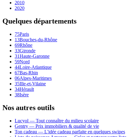
2010
2020
Quelques départements
75
Paris
13
Bouches-du-Rhône
69
Rhône
33
Gironde
31
Haute-Garonne
59
Nord
44
Loire-Atlantique
67
Bas-Rhin
06
Alpes-Maritimes
35
Ille-et-Vilaine
34
Hérault
38
Isère
Nos autres outils
Lucyol — Tout connaître du milieu scolaire
Gentry — Prix immobiliers & qualité de vie
Ton cadeau — L'idée cadeau parfaite en quelques swipes