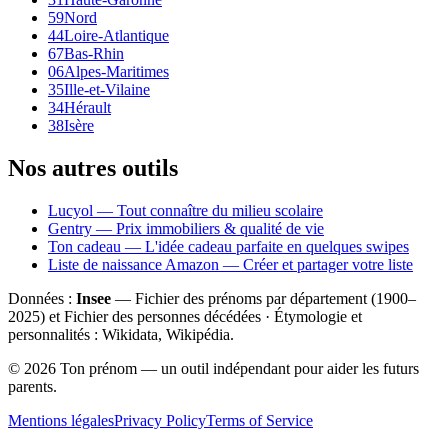
59
Nord
44
Loire-Atlantique
67
Bas-Rhin
06
Alpes-Maritimes
35
Ille-et-Vilaine
34
Hérault
38
Isère
Nos autres outils
Lucyol — Tout connaître du milieu scolaire
Gentry — Prix immobiliers & qualité de vie
Ton cadeau — L'idée cadeau parfaite en quelques swipes
Liste de naissance Amazon — Créer et partager votre liste
Données :
Insee
— Fichier des prénoms par département (1900–
2025
) et Fichier des personnes décédées · Étymologie et
personnalités : Wikidata, Wikipédia.
©
2026
Ton prénom — un outil indépendant pour aider les futurs
parents.
Mentions légales
Privacy Policy
Terms of Service