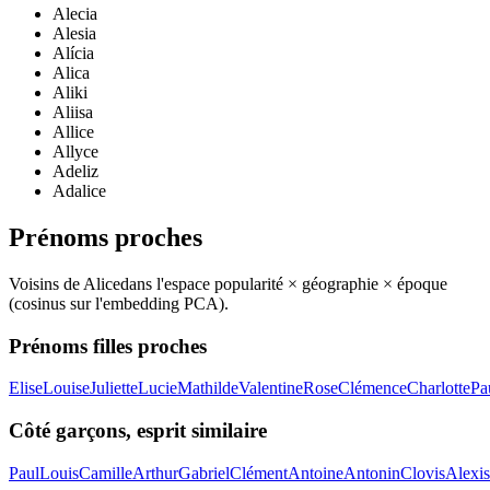
Alecia
Alesia
Alícia
Alica
Aliki
Aliisa
Allice
Allyce
Adeliz
Adalice
Prénoms proches
Voisins de
Alice
dans l'espace popularité × géographie × époque
(cosinus sur l'embedding PCA).
Prénoms filles proches
Elise
Louise
Juliette
Lucie
Mathilde
Valentine
Rose
Clémence
Charlotte
Pa
Côté garçons, esprit similaire
Paul
Louis
Camille
Arthur
Gabriel
Clément
Antoine
Antonin
Clovis
Alexis