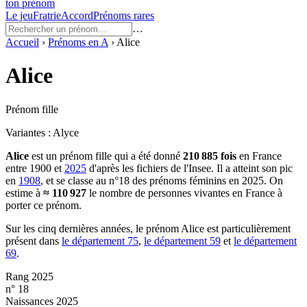
ton prénom
Le jeu
Fratrie
Accord
Prénoms rares
…
Accueil
›
Prénoms en
A
›
Alice
Alice
Prénom fille
Variantes :
Alyce
Alice
est un prénom
fille
qui a été donné
210 885
fois
en France
entre
1900
et
2025
d'après les fichiers de l'Insee. Il a atteint son pic
en
1908
, et se classe au n°18 des prénoms féminins en 2025.
On
estime à
≈
110 927
le nombre de personnes vivantes en France à
porter ce prénom.
Sur les cinq dernières années, le prénom
Alice
est particulièrement
présent dans
le département
75
,
le département
59
et
le département
69
.
Rang 2025
n° 18
Naissances 2025