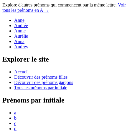
Explore d'autres prénoms qui commencent par la même lettre.
Voir
tous les prénoms en
A
→
Anne
Andrée
Annie
Aurélie
Anna
Audrey
Explorer le site
Accueil
Découvrir des prénoms filles
Découvrir des prénoms garçons
Tous les prénoms par initiale
Prénoms par initiale
a
b
c
d