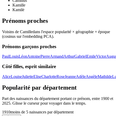
Camillus
Kamille
Kamilė
Prénoms proches
Voisins de
Camille
dans l'espace popularité × géographie × époque
(cosinus sur l'embedding PCA).
Prénoms garçons proches
Paul
Louis
Léon
Antoine
Pierre
Armand
Arthur
Gabriel
Emile
Victor
Augus
Côté filles, esprit similaire
Alice
Louise
Juliette
Elise
Charlotte
Rose
Jeanne
Adèle
Angèle
Mathilde
L
Popularité par département
Part des naissances du département portant ce prénom, entre
1900
et
2025
. Glisse le curseur pour voyager dans le temps.
1910
moins de 5 naissances par département