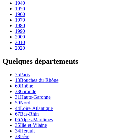
1940
1950
1960
1970
1980
1990
2000
2010
2020
Quelques départements
75
Paris
13
Bouches-du-Rhône
69
Rhône
33
Gironde
31
Haute-Garonne
59
Nord
44
Loire-Atlantique
67
Bas-Rhin
06
Alpes-Maritimes
35
Ille-et-Vilaine
34
Hérault
38
Isère