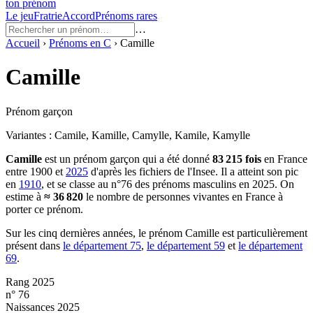
ton prénom
Le jeu
Fratrie
Accord
Prénoms rares
…
Accueil
›
Prénoms en
C
›
Camille
Camille
Prénom garçon
Variantes :
Camile, Kamille, Camylle, Kamile, Kamylle
Camille
est un prénom
garçon
qui a été donné
83 215
fois
en France
entre
1900
et
2025
d'après les fichiers de l'Insee. Il a atteint son pic
en
1910
, et se classe au n°76 des prénoms masculins en 2025.
On
estime à
≈
36 820
le nombre de personnes vivantes en France à
porter ce prénom.
Sur les cinq dernières années, le prénom
Camille
est particulièrement
présent dans
le département
75
,
le département
59
et
le département
69
.
Rang 2025
n° 76
Naissances 2025