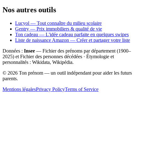
Nos autres outils
Lucyol — Tout connaître du milieu scolaire
Gentry — Prix immobiliers & qualité de vie
Ton cadeau — L'idée cadeau parfaite en quelques swipes
Liste de naissance Amazon — Créer et partager votre liste
Données :
Insee
— Fichier des prénoms par département (1900–
2025
) et Fichier des personnes décédées · Étymologie et
personnalités : Wikidata, Wikipédia.
©
2026
Ton prénom — un outil indépendant pour aider les futurs
parents.
Mentions légales
Privacy Policy
Terms of Service