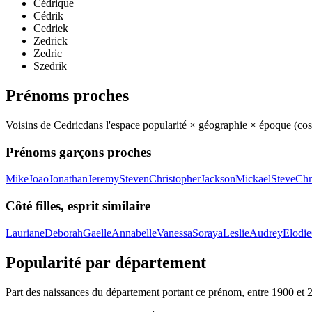
Cédrique
Cédrik
Cedriek
Zedrick
Zedric
Szedrik
Prénoms proches
Voisins de
Cedric
dans l'espace popularité × géographie × époque (co
Prénoms garçons proches
Mike
Joao
Jonathan
Jeremy
Steven
Christopher
Jackson
Mickael
Steve
Chr
Côté filles, esprit similaire
Lauriane
Deborah
Gaelle
Annabelle
Vanessa
Soraya
Leslie
Audrey
Elodie
Popularité par département
Part des naissances du département portant ce prénom, entre
1900
et