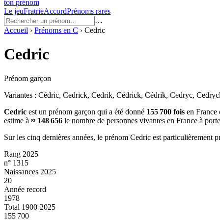
ton prénom
Le jeu
Fratrie
Accord
Prénoms rares
…
Accueil
›
Prénoms en
C
›
Cedric
Cedric
Prénom garçon
Variantes :
Cédric, Cedrick, Cedrik, Cédrick, Cédrik, Cedryc, Cedryc
Cedric
est un prénom
garçon
qui a été donné
155 700
fois
en France 
estime à
≈
148 656
le nombre de personnes vivantes en France à port
Sur les cinq dernières années, le prénom
Cedric
est particulièrement p
Rang 2025
n° 1315
Naissances 2025
20
Année record
1978
Total 1900-2025
155 700