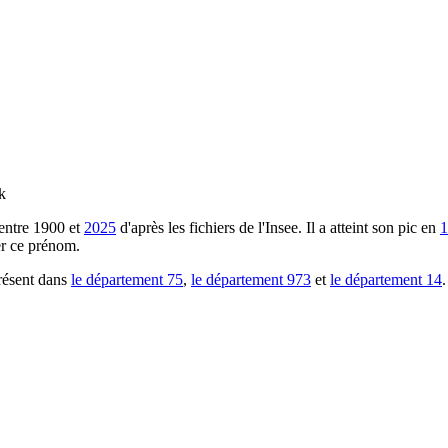
k
entre
1900
et
2025
d'après les fichiers de l'Insee. Il a atteint son pic en
1
er ce prénom.
résent dans
le département
75
,
le département
973
et
le département
14
.