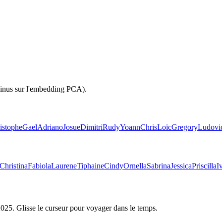
sinus sur l'embedding PCA).
istophe
Gael
Adriano
Josue
Dimitri
Rudy
Yoann
Chris
Loïc
Gregory
Ludovi
Christina
Fabiola
Laurene
Tiphaine
Cindy
Ornella
Sabrina
Jessica
Priscilla
I
2025
. Glisse le curseur pour voyager dans le temps.