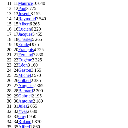
11
Maurice
10 040
12
Paul
8 775
13
Joseph
8 155
14
Raymond
7 540
15
Albert
6 265
16
Lucien
6 220
17
Jacques
5 455
18
Charles
5 265
19
Emile
4 975
20
François
4 725
21
Fernand
3 830
22
Eugène
3 325
23
Léon
3 160
24
Gaston
3 155
25
Michel
2 570
26
Gilbert
2 385
27
Auguste
2 365
28
Bernard
2 200
29
Gabriel
2 195
30
Antoine
2 180
31
Jules
2 055
32
Yves
2 030
33
Guy
1 950
34
Roland
1 870
35
Alfred
1 860