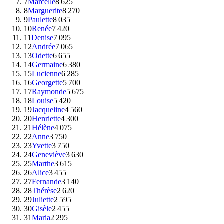
7
Marcelle
8 625
8
Marguerite
8 270
9
Paulette
8 035
10
Renée
7 420
11
Denise
7 095
12
Andrée
7 065
13
Odette
6 655
14
Germaine
6 380
15
Lucienne
6 285
16
Georgette
5 700
17
Raymonde
5 675
18
Louise
5 420
19
Jacqueline
4 560
20
Henriette
4 300
21
Hélène
4 075
22
Anne
3 750
23
Yvette
3 750
24
Geneviève
3 630
25
Marthe
3 615
26
Alice
3 455
27
Fernande
3 140
28
Thérèse
2 620
29
Juliette
2 595
30
Gisèle
2 455
31
Maria
2 295