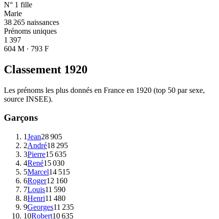
N° 1 fille
Marie
38 265 naissances
Prénoms uniques
1 397
604 M · 793 F
Classement
1920
Les prénoms les plus donnés en France en
1920
(top 50 par sexe,
source INSEE).
Garçons
1
Jean
28 905
2
André
18 295
3
Pierre
15 635
4
René
15 030
5
Marcel
14 515
6
Roger
12 160
7
Louis
11 590
8
Henri
11 480
9
Georges
11 235
10
Robert
10 635