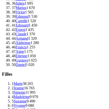
36
Julien
1 695
37
Marius
1 670
38
Victor
1 565
39
Edmond
1 530
40
Camille
1 520
41
Edouard
1 450
42
Ernest
1 435
43
Claude
1 370
44
Armand
1 320
45
Alphonse
1 280
46
Francis
1 255
47
Aime
1 175
48
Etienne
1 050
49
Gustave
1 025
50
Daniel
1 020
Filles
1
Marie
38 265
2
Jeanne
16 765
3
Simone
11 995
4
Madeleine
9 970
5
Suzanne
9 490
6
Yvonne
9 080