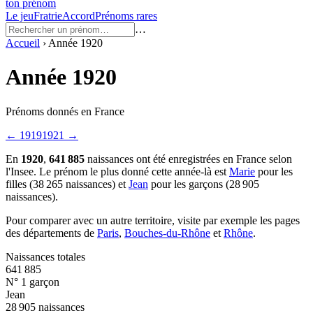
ton prénom
Le jeu
Fratrie
Accord
Prénoms rares
…
Accueil
›
Année
1920
Année
1920
Prénoms donnés en France
←
1919
1921
→
En
1920
,
641 885
naissances ont été enregistrées en France selon
l'Insee.
Le prénom le plus donné cette année-là est
Marie
pour les
filles (
38 265
naissances) et
Jean
pour les garçons (
28 905
naissances).
Pour comparer avec un autre territoire, visite par exemple les pages
des départements de
Paris
,
Bouches-du-Rhône
et
Rhône
.
Naissances totales
641 885
N° 1 garçon
Jean
28 905 naissances