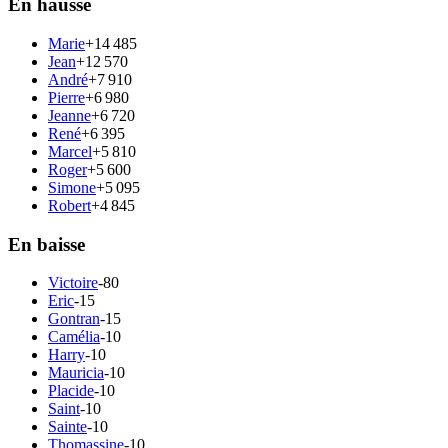
En hausse
Marie
+14 485
Jean
+12 570
André
+7 910
Pierre
+6 980
Jeanne
+6 720
René
+6 395
Marcel
+5 810
Roger
+5 600
Simone
+5 095
Robert
+4 845
En baisse
Victoire
-80
Eric
-15
Gontran
-15
Camélia
-10
Harry
-10
Mauricia
-10
Placide
-10
Saint
-10
Sainte
-10
Thomassine
-10