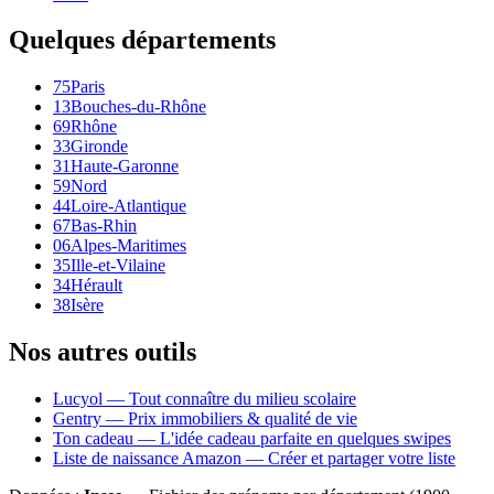
Quelques départements
75
Paris
13
Bouches-du-Rhône
69
Rhône
33
Gironde
31
Haute-Garonne
59
Nord
44
Loire-Atlantique
67
Bas-Rhin
06
Alpes-Maritimes
35
Ille-et-Vilaine
34
Hérault
38
Isère
Nos autres outils
Lucyol — Tout connaître du milieu scolaire
Gentry — Prix immobiliers & qualité de vie
Ton cadeau — L'idée cadeau parfaite en quelques swipes
Liste de naissance Amazon — Créer et partager votre liste