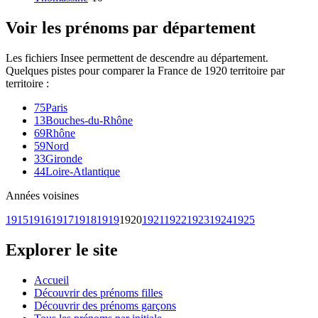
Voir les prénoms par département
Les fichiers Insee permettent de descendre au département.
Quelques pistes pour comparer la France de
1920
territoire par
territoire :
75
Paris
13
Bouches-du-Rhône
69
Rhône
59
Nord
33
Gironde
44
Loire-Atlantique
Années voisines
1915
1916
1917
1918
1919
1920
1921
1922
1923
1924
1925
Explorer le site
Accueil
Découvrir des prénoms filles
Découvrir des prénoms garçons