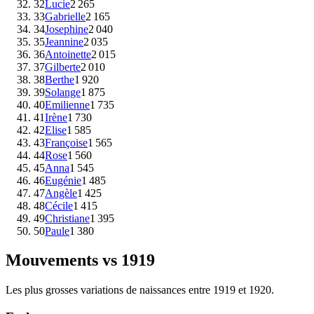
32
Lucie
2 265
33
Gabrielle
2 165
34
Josephine
2 040
35
Jeannine
2 035
36
Antoinette
2 015
37
Gilberte
2 010
38
Berthe
1 920
39
Solange
1 875
40
Emilienne
1 735
41
Irène
1 730
42
Elise
1 585
43
Françoise
1 565
44
Rose
1 560
45
Anna
1 545
46
Eugénie
1 485
47
Angèle
1 425
48
Cécile
1 415
49
Christiane
1 395
50
Paule
1 380
Mouvements vs
1919
Les plus grosses variations de naissances entre
1919
et
1920
.