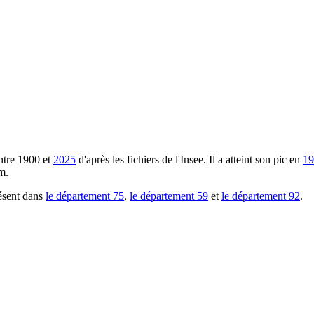
ntre
1900
et
2025
d'après les fichiers de l'Insee. Il a atteint son pic en
19
m.
ésent dans
le département
75
,
le département
59
et
le département
92
.