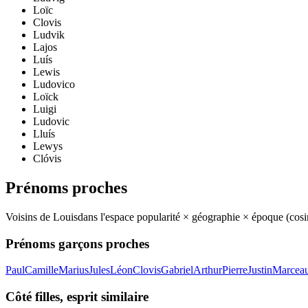
Loïc
Clovis
Ludvik
Lajos
Luís
Lewis
Ludovico
Loïck
Luigi
Ludovic
Lluís
Lewys
Clóvis
Prénoms proches
Voisins de
Louis
dans l'espace popularité × géographie × époque (cos
Prénoms garçons proches
Paul
Camille
Marius
Jules
Léon
Clovis
Gabriel
Arthur
Pierre
Justin
Marcea
Côté filles, esprit similaire