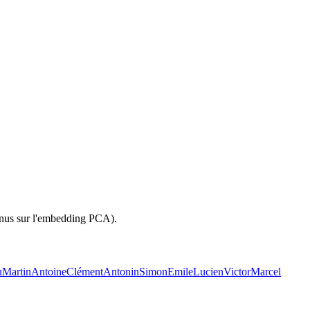
inus sur l'embedding PCA).
u
Martin
Antoine
Clément
Antonin
Simon
Emile
Lucien
Victor
Marcel