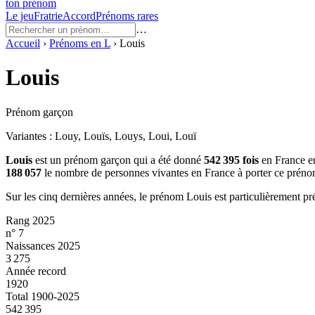
ton prénom
Le jeu
Fratrie
Accord
Prénoms rares
…
Accueil
›
Prénoms en
L
›
Louis
Louis
Prénom garçon
Variantes :
Louy, Louïs, Louys, Loui, Louï
Louis
est un prénom
garçon
qui a été donné
542 395
fois
en France e
188 057
le nombre de personnes vivantes en France à porter ce préno
Sur les cinq dernières années, le prénom
Louis
est particulièrement pr
Rang 2025
n° 7
Naissances 2025
3 275
Année record
1920
Total 1900-2025
542 395