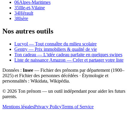
06
Alpes-Maritimes
35
Ille-et-Vilaine
34
Hérault
38
Isère
Nos autres outils
Lucyol — Tout connaître du milieu scolaire
Gentry — Prix immobiliers & qualité de vie
Ton cadeau — L'idée cadeau parfaite en quelques swipes
Liste de naissance Amazon — Créer et partager votre liste
Données :
Insee
— Fichier des prénoms par département (1900–
2025
) et Fichier des personnes décédées · Étymologie et
personnalités : Wikidata, Wikipédia.
©
2026
Ton prénom — un outil indépendant pour aider les futurs
parents.
Mentions légales
Privacy Policy
Terms of Service