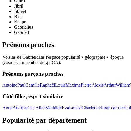
Gibril
Jibril
Jibreel
Biel
Kaapo
Gabrielius
Gabriell
Prénoms proches
Voisins de
Gabriel
dans l'espace popularité × géographie × époque
(cosinus sur l'embedding PCA).
Prénoms garçons proches
Antoine
Paul
Camille
Raphaël
Louis
Maxime
Pierre
Alexis
Arthur
William
Côté filles, esprit similaire
Anna
Andréa
Elise
Alice
Mathilde
Eva
Louise
Charlotte
Flora
Léa
Lucie
Jul
Popularité par département