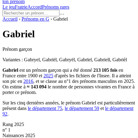
ton prénom
Le jeu
Fratrie
Accord
Prénoms rares
…
Accueil
›
Prénoms en
G
›
Gabriel
Gabriel
Prénom garçon
Variantes :
Gabryel, Gabriël, Gabryël, Gabrïel, Gabriell, Gabrièl
Gabriel
est un prénom
garçon
qui a été donné
213 105
fois
en
France entre
1900
et
2025
d'après les fichiers de l'Insee. Il a atteint
son pic en
2016
, et se classe au n°1 des prénoms masculins en 2025.
On estime à
≈
143 094
le nombre de personnes vivantes en France à
porter ce prénom.
Sur les cinq dernières années, le prénom
Gabriel
est particulièrement
présent dans
le département
75
,
le département
59
et
le département
92
.
Rang 2025
n° 1
Naissances 2025