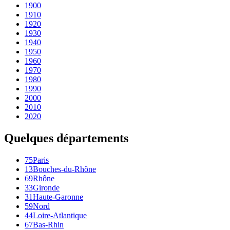
1900
1910
1920
1930
1940
1950
1960
1970
1980
1990
2000
2010
2020
Quelques départements
75
Paris
13
Bouches-du-Rhône
69
Rhône
33
Gironde
31
Haute-Garonne
59
Nord
44
Loire-Atlantique
67
Bas-Rhin