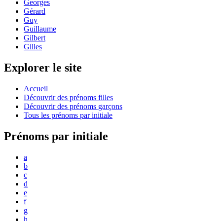
Georges
Gérard
Guy
Guillaume
Gilbert
Gilles
Explorer le site
Accueil
Découvrir des prénoms filles
Découvrir des prénoms garçons
Tous les prénoms par initiale
Prénoms par initiale
a
b
c
d
e
f
g
h