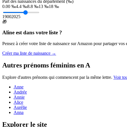
Part des naissances du département (‰)
0.00 ‰
4.4 ‰
8.8 ‰
13 ‰
18 ‰
1900
2025
🎁
Aline
est dans votre liste ?
Pensez à créer votre liste de naissance sur Amazon pour partager vos en
Créer ma liste de naissance →
Autres prénoms
féminins
en
A
Explore d'autres prénoms qui commencent par la même lettre.
Voir to
Anne
Andrée
Annie
Alice
Aurélie
Anna
Explorer le site