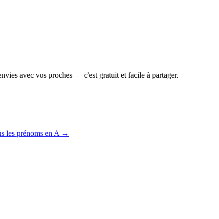
vies avec vos proches — c'est gratuit et facile à partager.
us les prénoms en
A
→