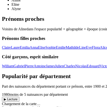
Alline
Eline
Alyne
Prénoms proches
Voisins de
Aline
dans l'espace popularité × géographie × époque (cos
Prénoms filles proches
Claire
Laure
Emilia
Anna
Elise
Sophie
Emilie
Mathilde
Line
Eve
Flora
Alic
Côté garçons, esprit similaire
William
Gabriel
Pierre
Antoine
James
Julien
Charles
Nicolas
Edouard
Vict
Popularité par département
Part des naissances du département portant ce prénom, entre
1900
et
1980
moins de 5 naissances par département
▶ Lecture
Chargement de la carte…