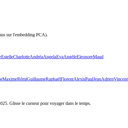
inus sur l'embedding PCA).
e
Estelle
Charlotte
Andréa
Angela
Eva
Angèle
Eleonore
Maud
or
Maxime
Rémi
Guillaume
Raphaël
Florent
Alexis
Paul
Jean
Adrien
Vincent
2025
. Glisse le curseur pour voyager dans le temps.