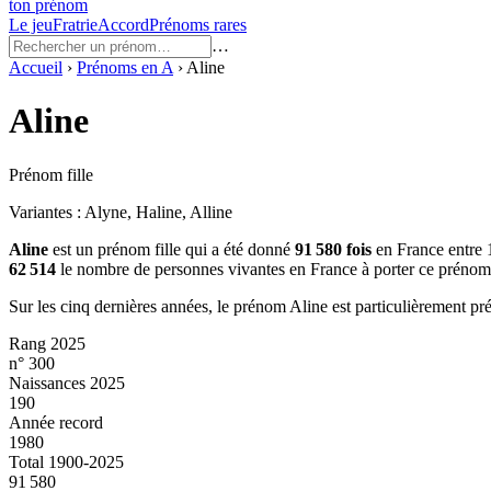
ton prénom
Le jeu
Fratrie
Accord
Prénoms rares
…
Accueil
›
Prénoms en
A
›
Aline
Aline
Prénom fille
Variantes :
Alyne, Haline, Alline
Aline
est un prénom
fille
qui a été donné
91 580
fois
en France entre
62 514
le nombre de personnes vivantes en France à porter ce prénom
Sur les cinq dernières années, le prénom
Aline
est particulièrement pr
Rang 2025
n° 300
Naissances 2025
190
Année record
1980
Total 1900-2025
91 580