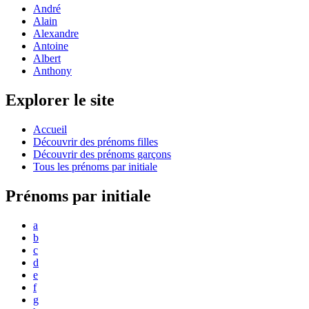
André
Alain
Alexandre
Antoine
Albert
Anthony
Explorer le site
Accueil
Découvrir des prénoms filles
Découvrir des prénoms garçons
Tous les prénoms par initiale
Prénoms par initiale
a
b
c
d
e
f
g