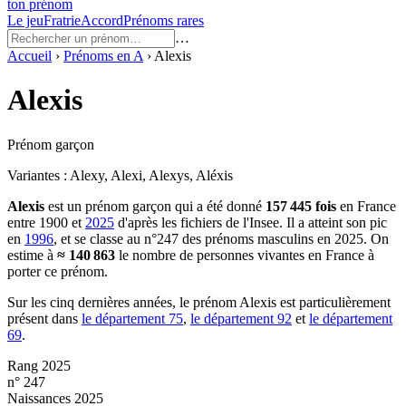
ton prénom
Le jeu
Fratrie
Accord
Prénoms rares
…
Accueil
›
Prénoms en
A
›
Alexis
Alexis
Prénom garçon
Variantes :
Alexy, Alexi, Alexys, Aléxis
Alexis
est un prénom
garçon
qui a été donné
157 445
fois
en France
entre
1900
et
2025
d'après les fichiers de l'Insee. Il a atteint son pic
en
1996
, et se classe au n°247 des prénoms masculins en 2025.
On
estime à
≈
140 863
le nombre de personnes vivantes en France à
porter ce prénom.
Sur les cinq dernières années, le prénom
Alexis
est particulièrement
présent dans
le département
75
,
le département
92
et
le département
69
.
Rang 2025
n° 247
Naissances 2025