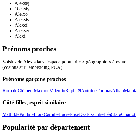
Aleksej
Oleksiy
Aleixo
Aleksis
Alexeï
Aleksei
Alexi
Prénoms proches
Voisins de
Alexis
dans l'espace popularité × géographie × époque
(cosinus sur l'embedding PCA).
Prénoms garçons proches
Romain
Clément
Maxime
Valentin
Raphaël
Antoine
Thomas
Alban
Mathi
Côté filles, esprit similaire
Mathilde
Pauline
Flora
Camille
Lucie
Elise
Eva
Elsa
Julie
Léa
Clara
Charlot
Popularité par département