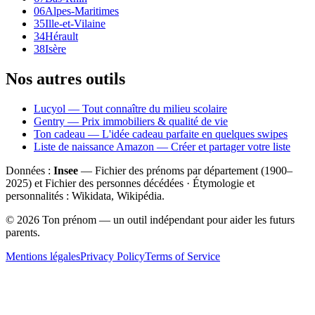
06
Alpes-Maritimes
35
Ille-et-Vilaine
34
Hérault
38
Isère
Nos autres outils
Lucyol — Tout connaître du milieu scolaire
Gentry — Prix immobiliers & qualité de vie
Ton cadeau — L'idée cadeau parfaite en quelques swipes
Liste de naissance Amazon — Créer et partager votre liste
Données :
Insee
— Fichier des prénoms par département (1900–
2025
) et Fichier des personnes décédées · Étymologie et
personnalités : Wikidata, Wikipédia.
©
2026
Ton prénom — un outil indépendant pour aider les futurs
parents.
Mentions légales
Privacy Policy
Terms of Service