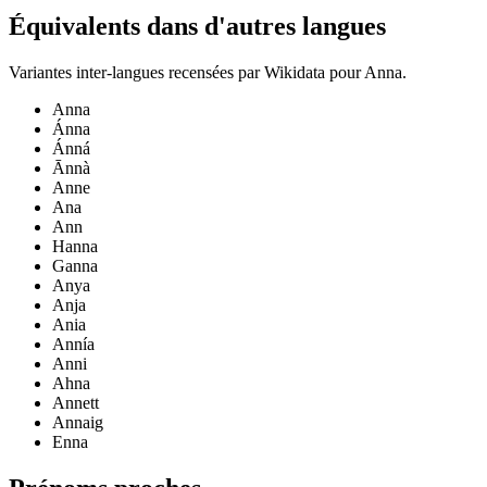
Équivalents dans d'autres langues
Variantes inter-langues recensées par Wikidata pour
Anna
.
Anna
Ánna
Ánná
Ānnà
Anne
Ana
Ann
Hanna
Ganna
Anya
Anja
Ania
Annía
Anni
Ahna
Annett
Annaig
Enna