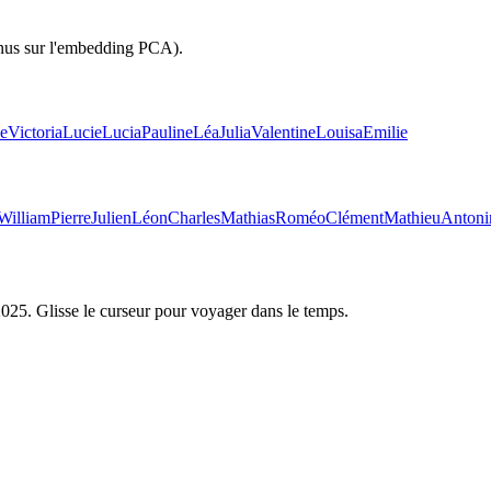
inus sur l'embedding PCA).
e
Victoria
Lucie
Lucia
Pauline
Léa
Julia
Valentine
Louisa
Emilie
William
Pierre
Julien
Léon
Charles
Mathias
Roméo
Clément
Mathieu
Antoni
2025
. Glisse le curseur pour voyager dans le temps.