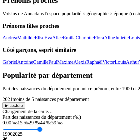
Prénoms proches
Voisins de
Anna
dans l'espace popularité × géographie × époque (cos
Prénoms filles proches
Andréa
Mathilde
Elise
Eva
Alice
Emilia
Charlotte
Flora
Aline
Juliette
Louis
Côté garçons, esprit similaire
Gabriel
Antoine
Camille
Paul
Maxime
Alexis
Raphaël
Victor
Louis
Arthur
Popularité par département
Part des naissances du département portant ce prénom, entre
1900
et
2021
moins de 5 naissances par département
▶ Lecture
Chargement de la carte…
Part des naissances du département (‰)
0.00 ‰
15 ‰
29 ‰
44 ‰
59 ‰
1900
2025
🎁