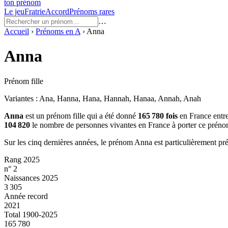
ton prénom
Le jeu
Fratrie
Accord
Prénoms rares
…
Accueil
›
Prénoms en
A
›
Anna
Anna
Prénom fille
Variantes :
Ana, Hanna, Hana, Hannah, Hanaa, Annah, Anah
Anna
est un prénom
fille
qui a été donné
165 780
fois
en France entr
104 820
le nombre de personnes vivantes en France à porter ce préno
Sur les cinq dernières années, le prénom
Anna
est particulièrement pr
Rang 2025
n° 2
Naissances 2025
3 305
Année record
2021
Total 1900-2025
165 780