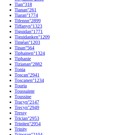
Tia
n°
318
Tiana
n°
261
Tiara
n°
1774
Tifenn
n°
2899
Tiffany
n°
1323
Tiguida
n°
1771
Tiguidanke
n°
1209
Timéa
n°
1203
Tina
n°
564
Tiphaine
n°
1324
Tiphanie
Tiziana
n°
2882
Tonia
Tosca
n°
2941
Toscane
n°
1234
Touria
Toussainte
Toussine
Tracy
n°
2147
Trecy
n°
2949
Tressy
Tricia
n°
2953
Trinite
n°
2954
Trinity
Tsipora
n°
2104