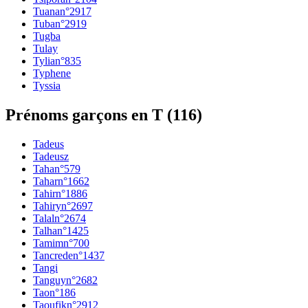
Tuana
n°
2917
Tuba
n°
2919
Tugba
Tulay
Tylia
n°
835
Typhene
Tyssia
Prénoms garçons en T
(
116
)
Tadeus
Tadeusz
Taha
n°
579
Tahar
n°
1662
Tahir
n°
1886
Tahiry
n°
2697
Talal
n°
2674
Talha
n°
1425
Tamim
n°
700
Tancrede
n°
1437
Tangi
Tanguy
n°
2682
Tao
n°
186
Taoufik
n°
2912