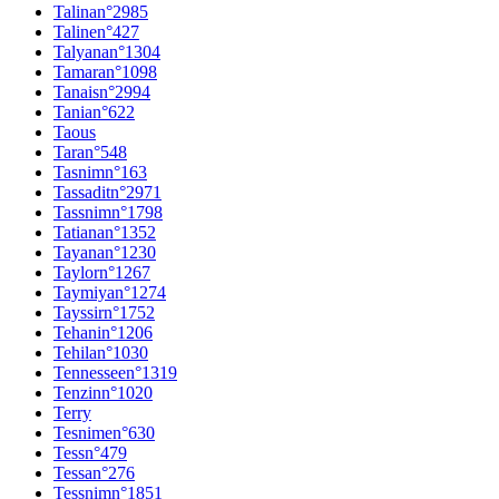
Talina
n°
2985
Taline
n°
427
Talyana
n°
1304
Tamara
n°
1098
Tanais
n°
2994
Tania
n°
622
Taous
Tara
n°
548
Tasnim
n°
163
Tassadit
n°
2971
Tassnim
n°
1798
Tatiana
n°
1352
Tayana
n°
1230
Taylor
n°
1267
Taymiya
n°
1274
Tayssir
n°
1752
Tehani
n°
1206
Tehila
n°
1030
Tennessee
n°
1319
Tenzin
n°
1020
Terry
Tesnime
n°
630
Tess
n°
479
Tessa
n°
276
Tessnim
n°
1851