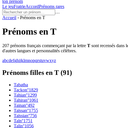
ton prénom
Le jeu
Fratrie
Accord
Prénoms rares
…
Accueil
›
Prénoms en
T
Prénoms en
T
207
prénoms français commençant par la lettre
T
sont recensés dans l
d'autres langues et personnalités célèbres.
a
b
c
d
e
f
g
h
i
j
k
l
m
n
o
p
q
r
s
t
u
v
w
x
y
z
Prénoms filles en T
(
91
)
Tabatha
Tacko
n°
1829
Tahia
n°
1299
Tahira
n°
1061
Taina
n°
492
Taïssa
n°
1755
Taïssia
n°
756
Tal
n°
1751
Tali
n°
1056