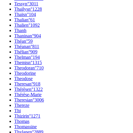
Tessy
n°
3011
Thaïlys
n°
1228
Thaïs
n°
104
Thalia
n°
61
Thalie
n°
1092
Thanh
Thanina
n°
904
Théa
n°
59
Théana
n°
811
Thélia
n°
909
Thelma
n°
194
Themis
n°
1315
Theodora
n°
710
Theodorine
Theodose
Theresa
n°
918
Thérèse
n°
1322
Thérèse-Marie
Theresia
n°
3006
Thereze
Thi
Thiziri
n°
1271
Thomas
Thomassine
Thylane
n°
2889