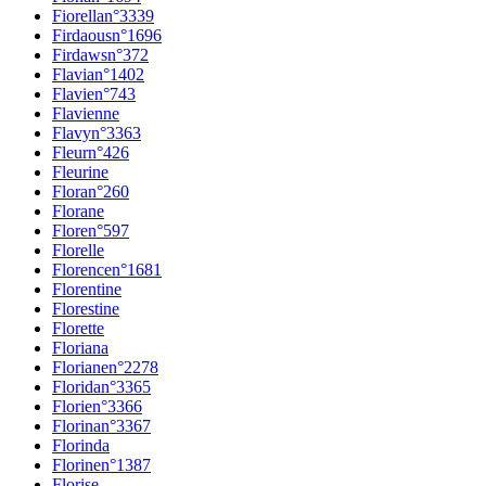
Fiorella
n°
3339
Firdaous
n°
1696
Firdaws
n°
372
Flavia
n°
1402
Flavie
n°
743
Flavienne
Flavy
n°
3363
Fleur
n°
426
Fleurine
Flora
n°
260
Florane
Flore
n°
597
Florelle
Florence
n°
1681
Florentine
Florestine
Florette
Floriana
Floriane
n°
2278
Florida
n°
3365
Florie
n°
3366
Florina
n°
3367
Florinda
Florine
n°
1387
Florise