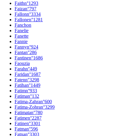
Faith
n°
1293
Faiza
n°
797
Fallon
n°
3334
Fallone
n°
1281
Fanchon
Fanelie
Fanette
Fannie
Fanny
n°
924
Fanta
n°
286
Fantine
n°
1686
Faouzia
Farah
n°
449
Farida
n°
1687
Faten
n°
3298
Fatiha
n°
1449
Fatim
n°
933
Fatima
n°
132
Fatima-Zahra
n°
600
Fatima-Zohra
n°
3299
Fatimata
n°
780
Fatime
n°
2287
Fatine
n°
3301
Fatma
n°
596
Fatna
n°
3303