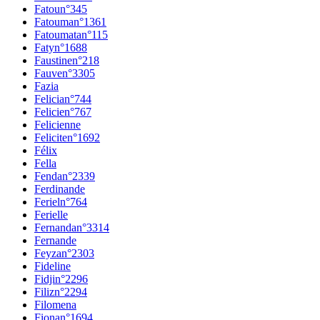
Fatou
n°
345
Fatouma
n°
1361
Fatoumata
n°
115
Faty
n°
1688
Faustine
n°
218
Fauve
n°
3305
Fazia
Felicia
n°
744
Felicie
n°
767
Felicienne
Felicite
n°
1692
Félix
Fella
Fenda
n°
2339
Ferdinande
Feriel
n°
764
Ferielle
Fernanda
n°
3314
Fernande
Feyza
n°
2303
Fideline
Fidji
n°
2296
Filiz
n°
2294
Filomena
Fiona
n°
1694