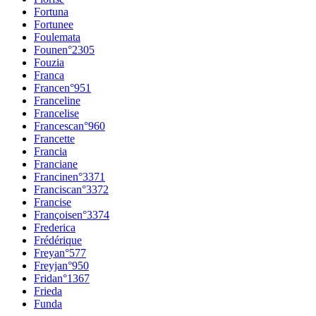
Fortuna
Fortunee
Foulemata
Foune
n°
2305
Fouzia
Franca
France
n°
951
Franceline
Francelise
Francesca
n°
960
Francette
Francia
Franciane
Francine
n°
3371
Francisca
n°
3372
Francise
Françoise
n°
3374
Frederica
Frédérique
Freya
n°
577
Freyja
n°
950
Frida
n°
1367
Frieda
Funda