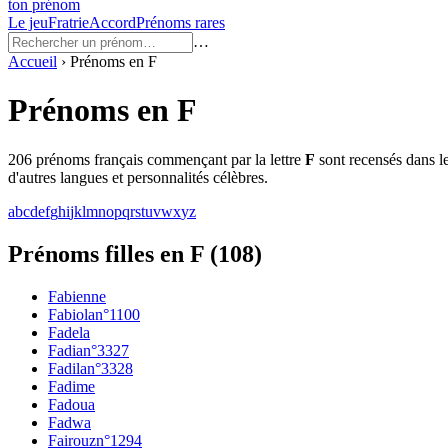
ton prénom
Le jeu
Fratrie
Accord
Prénoms rares
…
Accueil
›
Prénoms en
F
Prénoms en
F
206
prénoms français commençant par la lettre
F
sont recensés dans l
d'autres langues et personnalités célèbres.
a
b
c
d
e
f
g
h
i
j
k
l
m
n
o
p
q
r
s
t
u
v
w
x
y
z
Prénoms filles en F
(
108
)
Fabienne
Fabiola
n°
1100
Fadela
Fadia
n°
3327
Fadila
n°
3328
Fadime
Fadoua
Fadwa
Fairouz
n°
1294