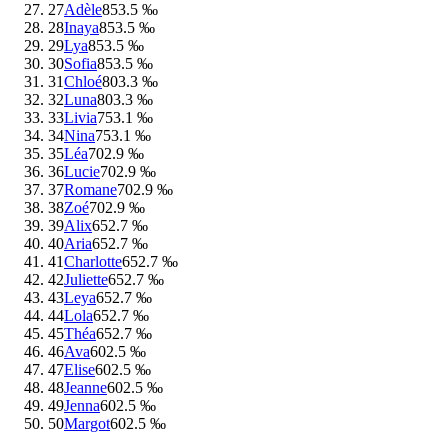
27
Adèle
85
3.5 ‰
28
Inaya
85
3.5 ‰
29
Lya
85
3.5 ‰
30
Sofia
85
3.5 ‰
31
Chloé
80
3.3 ‰
32
Luna
80
3.3 ‰
33
Livia
75
3.1 ‰
34
Nina
75
3.1 ‰
35
Léa
70
2.9 ‰
36
Lucie
70
2.9 ‰
37
Romane
70
2.9 ‰
38
Zoé
70
2.9 ‰
39
Alix
65
2.7 ‰
40
Aria
65
2.7 ‰
41
Charlotte
65
2.7 ‰
42
Juliette
65
2.7 ‰
43
Leya
65
2.7 ‰
44
Lola
65
2.7 ‰
45
Théa
65
2.7 ‰
46
Ava
60
2.5 ‰
47
Elise
60
2.5 ‰
48
Jeanne
60
2.5 ‰
49
Jenna
60
2.5 ‰
50
Margot
60
2.5 ‰