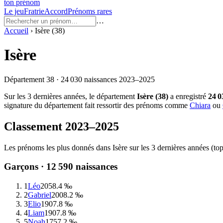
ton prénom
Le jeu
Fratrie
Accord
Prénoms rares
…
Accueil
›
Isère
(
38
)
Isère
Département
38
·
24 030
naissances
2023–2025
Sur les
3
dernières années, le département
Isère
(
38
)
a enregistré
24 0
signature du département fait ressortir des prénoms comme
Chiara
ou
Classement
2023–2025
Les prénoms les plus donnés dans
Isère
sur les
3
dernières années (top
Garçons ·
12 590
naissances
1
Léo
205
8.4 ‰
2
Gabriel
200
8.2 ‰
3
Elio
190
7.8 ‰
4
Liam
190
7.8 ‰
5
Noah
175
7.2 ‰