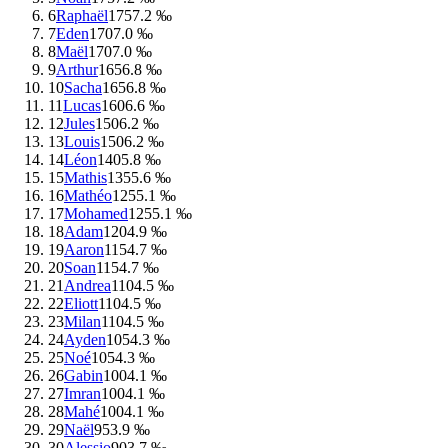
6
Raphaël
175
7.2 ‰
7
Eden
170
7.0 ‰
8
Maël
170
7.0 ‰
9
Arthur
165
6.8 ‰
10
Sacha
165
6.8 ‰
11
Lucas
160
6.6 ‰
12
Jules
150
6.2 ‰
13
Louis
150
6.2 ‰
14
Léon
140
5.8 ‰
15
Mathis
135
5.6 ‰
16
Mathéo
125
5.1 ‰
17
Mohamed
125
5.1 ‰
18
Adam
120
4.9 ‰
19
Aaron
115
4.7 ‰
20
Soan
115
4.7 ‰
21
Andrea
110
4.5 ‰
22
Eliott
110
4.5 ‰
23
Milan
110
4.5 ‰
24
Ayden
105
4.3 ‰
25
Noé
105
4.3 ‰
26
Gabin
100
4.1 ‰
27
Imran
100
4.1 ‰
28
Mahé
100
4.1 ‰
29
Naël
95
3.9 ‰
30
Alessio
90
3.7 ‰