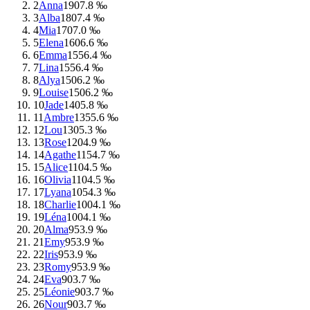
2
Anna
190
7.8 ‰
3
Alba
180
7.4 ‰
4
Mia
170
7.0 ‰
5
Elena
160
6.6 ‰
6
Emma
155
6.4 ‰
7
Lina
155
6.4 ‰
8
Alya
150
6.2 ‰
9
Louise
150
6.2 ‰
10
Jade
140
5.8 ‰
11
Ambre
135
5.6 ‰
12
Lou
130
5.3 ‰
13
Rose
120
4.9 ‰
14
Agathe
115
4.7 ‰
15
Alice
110
4.5 ‰
16
Olivia
110
4.5 ‰
17
Lyana
105
4.3 ‰
18
Charlie
100
4.1 ‰
19
Léna
100
4.1 ‰
20
Alma
95
3.9 ‰
21
Emy
95
3.9 ‰
22
Iris
95
3.9 ‰
23
Romy
95
3.9 ‰
24
Eva
90
3.7 ‰
25
Léonie
90
3.7 ‰
26
Nour
90
3.7 ‰