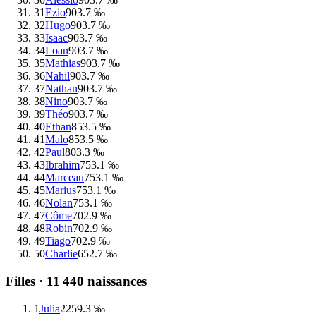
31
Ezio
90
3.7 ‰
32
Hugo
90
3.7 ‰
33
Isaac
90
3.7 ‰
34
Loan
90
3.7 ‰
35
Mathias
90
3.7 ‰
36
Nahil
90
3.7 ‰
37
Nathan
90
3.7 ‰
38
Nino
90
3.7 ‰
39
Théo
90
3.7 ‰
40
Ethan
85
3.5 ‰
41
Malo
85
3.5 ‰
42
Paul
80
3.3 ‰
43
Ibrahim
75
3.1 ‰
44
Marceau
75
3.1 ‰
45
Marius
75
3.1 ‰
46
Nolan
75
3.1 ‰
47
Côme
70
2.9 ‰
48
Robin
70
2.9 ‰
49
Tiago
70
2.9 ‰
50
Charlie
65
2.7 ‰
Filles ·
11 440
naissances
1
Julia
225
9.3 ‰