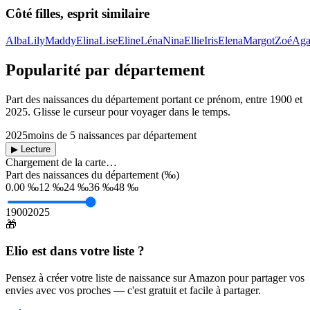
Côté filles, esprit similaire
Alba
Lily
Maddy
Elina
Lise
Eline
Léna
Nina
Ellie
Iris
Elena
Margot
Zoé
Aga
Popularité par département
Part des naissances du département portant ce prénom, entre
1900
et
2025
. Glisse le curseur pour voyager dans le temps.
2025
moins de 5 naissances par département
▶ Lecture
Chargement de la carte…
Part des naissances du département (‰)
0.00 ‰
12 ‰
24 ‰
36 ‰
48 ‰
1900
2025
🎁
Elio
est dans votre liste ?
Pensez à créer votre liste de naissance sur Amazon pour partager vos
envies avec vos proches — c'est gratuit et facile à partager.