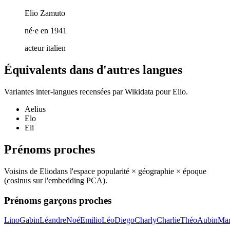
Elio Zamuto
né·e en 1941
acteur italien
Équivalents dans d'autres langues
Variantes inter-langues recensées par Wikidata pour
Elio
.
Aelius
Elo
Eli
Prénoms proches
Voisins de
Elio
dans l'espace popularité × géographie × époque
(cosinus sur l'embedding PCA).
Prénoms garçons proches
Lino
Gabin
Léandre
Noé
Emilio
Léo
Diego
Charly
Charlie
Théo
Aubin
Mar