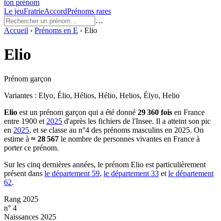
ton prénom
Le jeu
Fratrie
Accord
Prénoms rares
…
Accueil
›
Prénoms en
E
›
Elio
Elio
Prénom garçon
Variantes :
Elyo, Élio, Hélios, Hélio, Helios, Élyo, Helio
Elio
est un prénom
garçon
qui a été donné
29 360
fois
en France
entre
1900
et
2025
d'après les fichiers de l'Insee. Il a atteint son pic
en
2025
, et se classe au n°4 des prénoms masculins en 2025.
On
estime à
≈
28 567
le nombre de personnes vivantes en France à
porter ce prénom.
Sur les cinq dernières années, le prénom
Elio
est particulièrement
présent dans
le département
59
,
le département
33
et
le département
62
.
Rang 2025
n° 4
Naissances 2025