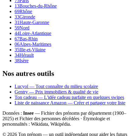
75
Paris
13
Bouches-du-Rhône
69
Rhône
33
Gironde
31
Haute-Garonne
59
Nord
44
Loire-Atlantique
67
Bas-Rhin
06
Alpes-Maritimes
35
Ille-et-Vilaine
34
Hérault
38
Isère
Nos autres outils
Lucyol — Tout connaître du milieu scolaire
Gentry — Prix immobiliers & qualité de vie
Ton cadeau — L'idée cadeau parfaite en quelques swipes
Liste de naissance Amazon — Créer et partager votre liste
Données :
Insee
— Fichier des prénoms par département (1900–
2025
) et Fichier des personnes décédées · Étymologie et
personnalités : Wikidata, Wikipédia.
©
2026
Ton prénom — un outil indépendant pour aider les futurs