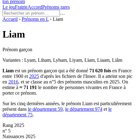
ton prénom
Le jeu
Fratrie
Accord
Prénoms rares
…
Accueil
›
Prénoms en
L
›
Liam
Liam
Prénom garçon
Variantes :
Lyam, Liham, Lyham, Liyam, Lïam, Liaam, Liâm
Liam
est un prénom
garçon
qui a été donné
71 620
fois
en France
entre
1900
et
2025
d'après les fichiers de l'Insee. Il a atteint son pic
en
2016
, et se classe au n°5 des prénoms masculins en 2025.
On
estime à
≈
71 191
le nombre de personnes vivantes en France à
porter ce prénom.
Sur les cinq dernières années, le prénom
Liam
est particulièrement
présent dans
le département
59
,
le département
974
et
le
département
75
.
Rang 2025
n° 5
Naissances 2025