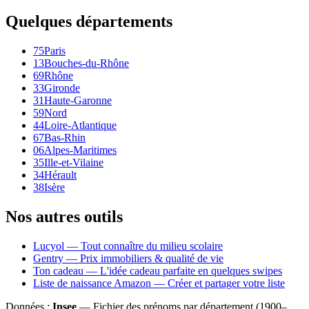
Quelques départements
75
Paris
13
Bouches-du-Rhône
69
Rhône
33
Gironde
31
Haute-Garonne
59
Nord
44
Loire-Atlantique
67
Bas-Rhin
06
Alpes-Maritimes
35
Ille-et-Vilaine
34
Hérault
38
Isère
Nos autres outils
Lucyol — Tout connaître du milieu scolaire
Gentry — Prix immobiliers & qualité de vie
Ton cadeau — L'idée cadeau parfaite en quelques swipes
Liste de naissance Amazon — Créer et partager votre liste
Données :
Insee
— Fichier des prénoms par département (1900–