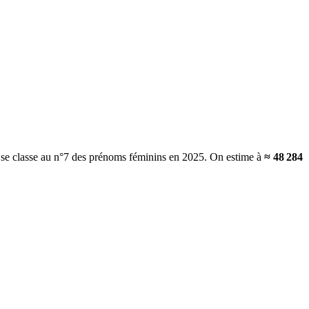
t se classe au n°7 des prénoms féminins en 2025.
On estime à
≈
48 284