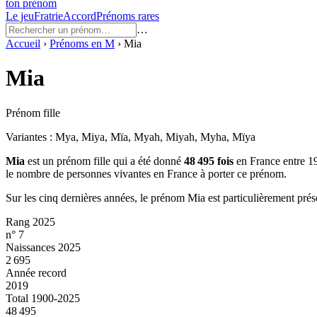
ton prénom
Le jeu
Fratrie
Accord
Prénoms rares
…
Accueil
›
Prénoms en
M
›
Mia
Mia
Prénom fille
Variantes :
Mya, Miya, Mïa, Myah, Miyah, Myha, Mïya
Mia
est un prénom
fille
qui a été donné
48 495
fois
en France entre
1
le nombre de personnes vivantes en France à porter ce prénom.
Sur les cinq dernières années, le prénom
Mia
est particulièrement prés
Rang 2025
n° 7
Naissances 2025
2 695
Année record
2019
Total 1900-2025
48 495