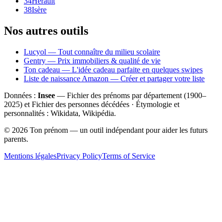
34
Hérault
38
Isère
Nos autres outils
Lucyol — Tout connaître du milieu scolaire
Gentry — Prix immobiliers & qualité de vie
Ton cadeau — L'idée cadeau parfaite en quelques swipes
Liste de naissance Amazon — Créer et partager votre liste
Données :
Insee
— Fichier des prénoms par département (1900–
2025
) et Fichier des personnes décédées · Étymologie et
personnalités : Wikidata, Wikipédia.
©
2026
Ton prénom — un outil indépendant pour aider les futurs
parents.
Mentions légales
Privacy Policy
Terms of Service