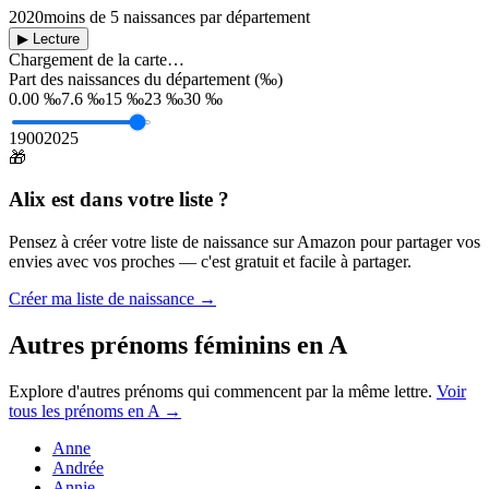
2020
moins de 5 naissances par département
▶ Lecture
Chargement de la carte…
Part des naissances du département (‰)
0.00 ‰
7.6 ‰
15 ‰
23 ‰
30 ‰
1900
2025
🎁
Alix
est dans votre liste ?
Pensez à créer votre liste de naissance sur Amazon pour partager vos
envies avec vos proches — c'est gratuit et facile à partager.
Créer ma liste de naissance →
Autres prénoms
féminins
en
A
Explore d'autres prénoms qui commencent par la même lettre.
Voir
tous les prénoms en
A
→
Anne
Andrée
Annie