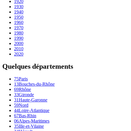
1920
1930
1940
1950
1960
1970
1980
1990
2000
2010
2020
Quelques départements
75
Paris
13
Bouches-du-Rhône
69
Rhône
33
Gironde
31
Haute-Garonne
59
Nord
44
Loire-Atlantique
67
Bas-Rhin
06
Alpes-Maritimes
35
Ille-et-Vilaine