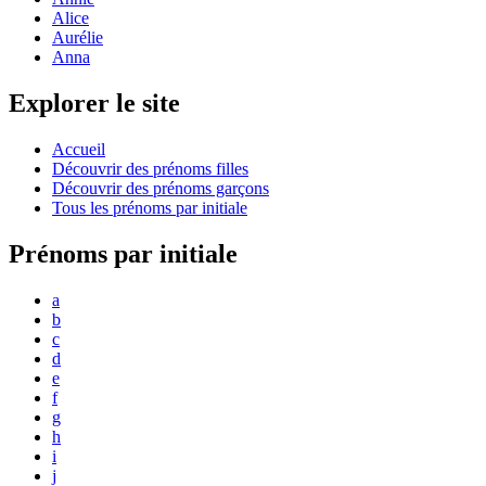
Alice
Aurélie
Anna
Explorer le site
Accueil
Découvrir des prénoms filles
Découvrir des prénoms garçons
Tous les prénoms par initiale
Prénoms par initiale
a
b
c
d
e
f
g
h
i
j