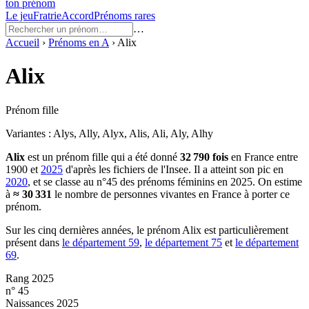
ton prénom
Le jeu
Fratrie
Accord
Prénoms rares
…
Accueil
›
Prénoms en
A
›
Alix
Alix
Prénom fille
Variantes :
Alys, Ally, Alyx, Alis, Ali, Aly, Alhy
Alix
est un prénom
fille
qui a été donné
32 790
fois
en France entre
1900
et
2025
d'après les fichiers de l'Insee. Il a atteint son pic en
2020
, et se classe au n°45 des prénoms féminins en 2025.
On estime
à
≈
30 331
le nombre de personnes vivantes en France à porter ce
prénom.
Sur les cinq dernières années, le prénom
Alix
est particulièrement
présent dans
le département
59
,
le département
75
et
le département
69
.
Rang 2025
n° 45
Naissances 2025