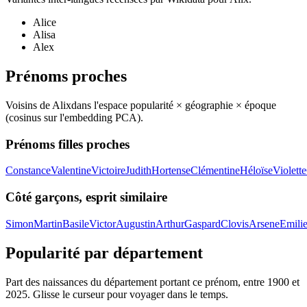
Alice
Alisa
Alex
Prénoms proches
Voisins de
Alix
dans l'espace popularité × géographie × époque
(cosinus sur l'embedding PCA).
Prénoms filles proches
Constance
Valentine
Victoire
Judith
Hortense
Clémentine
Héloïse
Violette
Côté garçons, esprit similaire
Simon
Martin
Basile
Victor
Augustin
Arthur
Gaspard
Clovis
Arsene
Emili
Popularité par département
Part des naissances du département portant ce prénom, entre
1900
et
2025
. Glisse le curseur pour voyager dans le temps.