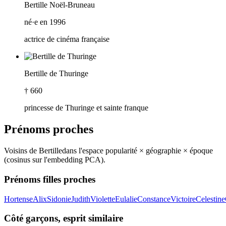
Bertille Noël-Bruneau
né·e en 1996
actrice de cinéma française
Bertille de Thuringe
† 660
princesse de Thuringe et sainte franque
Prénoms proches
Voisins de
Bertille
dans l'espace popularité × géographie × époque
(cosinus sur l'embedding PCA).
Prénoms filles proches
Hortense
Alix
Sidonie
Judith
Violette
Eulalie
Constance
Victoire
Celestine
Côté garçons, esprit similaire