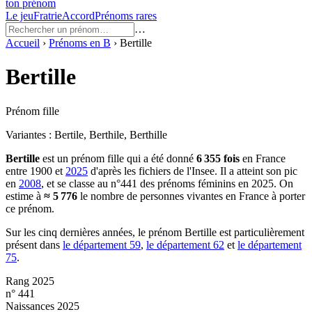
ton prénom
Le jeu
Fratrie
Accord
Prénoms rares
…
Accueil
›
Prénoms en
B
›
Bertille
Bertille
Prénom fille
Variantes :
Bertile, Berthile, Berthille
Bertille
est un prénom
fille
qui a été donné
6 355
fois
en France
entre
1900
et
2025
d'après les fichiers de l'Insee. Il a atteint son pic
en
2008
, et se classe au n°441 des prénoms féminins en 2025.
On
estime à
≈
5 776
le nombre de personnes vivantes en France à porter
ce prénom.
Sur les cinq dernières années, le prénom
Bertille
est particulièrement
présent dans
le département
59
,
le département
62
et
le département
75
.
Rang 2025
n° 441
Naissances 2025