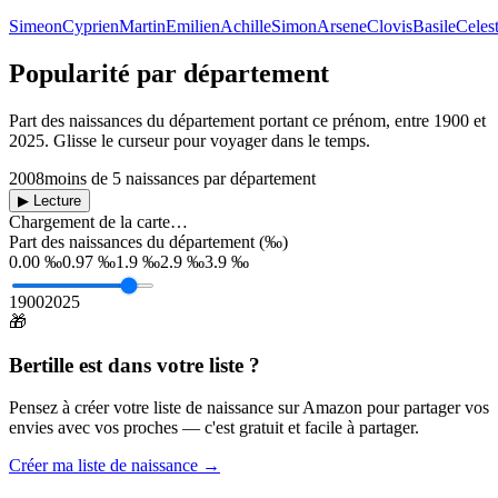
Simeon
Cyprien
Martin
Emilien
Achille
Simon
Arsene
Clovis
Basile
Celes
Popularité par département
Part des naissances du département portant ce prénom, entre
1900
et
2025
. Glisse le curseur pour voyager dans le temps.
2008
moins de 5 naissances par département
▶ Lecture
Chargement de la carte…
Part des naissances du département (‰)
0.00 ‰
0.97 ‰
1.9 ‰
2.9 ‰
3.9 ‰
1900
2025
🎁
Bertille
est dans votre liste ?
Pensez à créer votre liste de naissance sur Amazon pour partager vos
envies avec vos proches — c'est gratuit et facile à partager.
Créer ma liste de naissance →