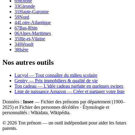
69
Rhône
33
Gironde
31
Haute-Garonne
59
Nord
44
Loire-Atlantique
67
Bas-Rhin
06
Alpes-Maritimes
35
Ille-et-Vilaine
34
Hérault
38
Isère
Nos autres outils
Lucyol — Tout connaître du milieu scolaire
Gentry — Prix immobiliers & qualité de vie
Ton cadeau — L'idée cadeau parfaite en quelques swipes
Liste de naissance Amazon — Créer et partager votre liste
Données :
Insee
— Fichier des prénoms par département (1900–
2025
) et Fichier des personnes décédées · Étymologie et
personnalités : Wikidata, Wikipédia.
©
2026
Ton prénom — un outil indépendant pour aider les futurs
parents.