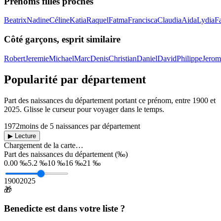
Prénoms filles proches
Beatrix
Nadine
Céline
Katia
Raquel
Fatma
Francisca
Claudia
Aida
Lydia
F
Côté garçons, esprit similaire
Robert
Jeremie
Michael
Marc
Denis
Christian
Daniel
David
Philippe
Jerom
Popularité par département
Part des naissances du département portant ce prénom, entre
1900
et
2025
. Glisse le curseur pour voyager dans le temps.
1972
moins de 5 naissances par département
▶ Lecture
Chargement de la carte…
Part des naissances du département (‰)
0.00 ‰
5.2 ‰
10 ‰
16 ‰
21 ‰
1900
2025
🎁
Benedicte
est dans votre liste ?