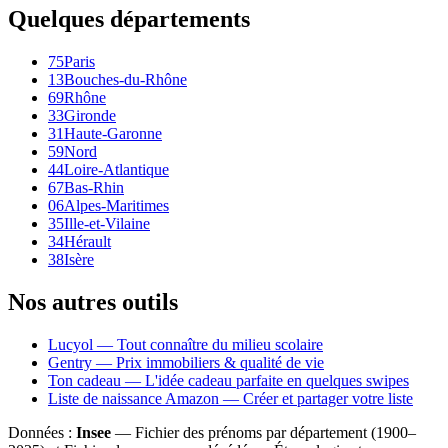
Quelques départements
75
Paris
13
Bouches-du-Rhône
69
Rhône
33
Gironde
31
Haute-Garonne
59
Nord
44
Loire-Atlantique
67
Bas-Rhin
06
Alpes-Maritimes
35
Ille-et-Vilaine
34
Hérault
38
Isère
Nos autres outils
Lucyol — Tout connaître du milieu scolaire
Gentry — Prix immobiliers & qualité de vie
Ton cadeau — L'idée cadeau parfaite en quelques swipes
Liste de naissance Amazon — Créer et partager votre liste
Données :
Insee
— Fichier des prénoms par département (1900–