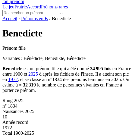
ton prénom
Le jeu
Fratrie
Accord
Prénoms rares
…
Accueil
›
Prénoms en
B
›
Benedicte
Benedicte
Prénom fille
Variantes :
Bénédicte, Benedikte, Bénedicte
Benedicte
est un prénom
fille
qui a été donné
34 995
fois
en France
entre
1900
et
2025
d'après les fichiers de l'Insee. Il a atteint son pic
en
1972
, et se classe au n°1834 des prénoms féminins en 2025.
On
estime à
≈
32 319
le nombre de personnes vivantes en France à
porter ce prénom.
Rang 2025
n° 1834
Naissances 2025
10
Année record
1972
Total 1900-2025