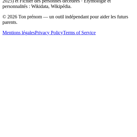
2025
) et Fichier des personnes décédées · Étymologie et
personnalités : Wikidata, Wikipédia.
©
2026
Ton prénom — un outil indépendant pour aider les futurs
parents.
Mentions légales
Privacy Policy
Terms of Service