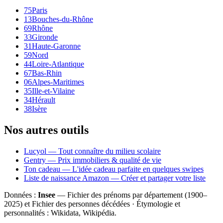
75
Paris
13
Bouches-du-Rhône
69
Rhône
33
Gironde
31
Haute-Garonne
59
Nord
44
Loire-Atlantique
67
Bas-Rhin
06
Alpes-Maritimes
35
Ille-et-Vilaine
34
Hérault
38
Isère
Nos autres outils
Lucyol — Tout connaître du milieu scolaire
Gentry — Prix immobiliers & qualité de vie
Ton cadeau — L'idée cadeau parfaite en quelques swipes
Liste de naissance Amazon — Créer et partager votre liste
Données :
Insee
— Fichier des prénoms par département (1900–
2025
) et Fichier des personnes décédées · Étymologie et
personnalités : Wikidata, Wikipédia.