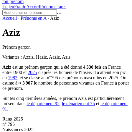
ton prénom
Le jeu
Fratrie
Accord
Prénoms rares
…
Accueil
›
Prénoms en
A
›
Aziz
Aziz
Prénom garçon
Variantes :
Azziz, Haziz, Aaziz, Azis
Aziz
est un prénom
garçon
qui a été donné
4 330
fois
en France
entre
1900
et
2025
d'après les fichiers de l'Insee. Il a atteint son pic
en
1982
, et se classe au n°795 des prénoms masculins en 2025.
On
estime à
≈
3 907
le nombre de personnes vivantes en France à porter
ce prénom.
Sur les cinq dernières années, le prénom
Aziz
est particulièrement
présent dans
le département
92
,
le département
75
et
le département
91
.
Rang 2025
n° 795
Naissances 2025