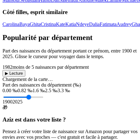
Mansour
Sebastian
Habib
Dan
Salem
Idir
Alioune
Malek
Lamine
Michael
Côté filles, esprit similaire
Carolina
Baya
Ghita
Cristina
Kate
Katia
Ndeye
Dalia
Fatimata
Audrey
Gha
Popularité par département
Part des naissances du département portant ce prénom, entre
1900
et
2025
. Glisse le curseur pour voyager dans le temps.
1982
moins de 5 naissances par département
▶ Lecture
Chargement de la carte…
Part des naissances du département (‰)
0.00 ‰
0.82 ‰
1.6 ‰
2.5 ‰
3.3 ‰
1900
2025
🎁
Aziz
est dans votre liste ?
Pensez à créer votre liste de naissance sur Amazon pour partager vos
envies avec vos proches — c'est gratuit et facile à partager.