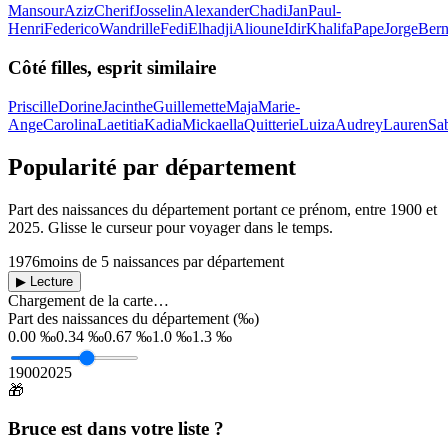
Mansour
Aziz
Cherif
Josselin
Alexander
Chadi
Jan
Paul-
Henri
Federico
Wandrille
Fedi
Elhadji
Alioune
Idir
Khalifa
Pape
Jorge
Bern
Côté filles, esprit similaire
Priscille
Dorine
Jacinthe
Guillemette
Maja
Marie-
Ange
Carolina
Laetitia
Kadia
Mickaella
Quitterie
Luiza
Audrey
Lauren
Sa
Popularité par département
Part des naissances du département portant ce prénom, entre
1900
et
2025
. Glisse le curseur pour voyager dans le temps.
1976
moins de 5 naissances par département
▶ Lecture
Chargement de la carte…
Part des naissances du département (‰)
0.00 ‰
0.34 ‰
0.67 ‰
1.0 ‰
1.3 ‰
1900
2025
🎁
Bruce
est dans votre liste ?