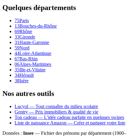
Quelques départements
75
Paris
13
Bouches-du-Rhône
69
Rhône
33
Gironde
31
Haute-Garonne
59
Nord
44
Loire-Atlantique
67
Bas-Rhin
06
Alpes-Maritimes
35
Ille-et-Vilaine
34
Hérault
38
Isère
Nos autres outils
Lucyol — Tout connaître du milieu scolaire
Gentry — Prix immobiliers & qualité de vie
Ton cadeau — L'idée cadeau parfaite en quelques swipes
Liste de naissance Amazon — Créer et partager votre liste
Données :
Insee
— Fichier des prénoms par département (1900–