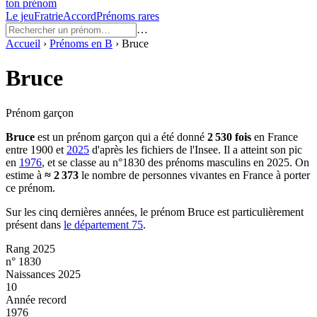
ton prénom
Le jeu
Fratrie
Accord
Prénoms rares
…
Accueil
›
Prénoms en
B
›
Bruce
Bruce
Prénom garçon
Bruce
est un prénom
garçon
qui a été donné
2 530
fois
en France
entre
1900
et
2025
d'après les fichiers de l'Insee. Il a atteint son pic
en
1976
, et se classe au n°1830 des prénoms masculins en 2025.
On
estime à
≈
2 373
le nombre de personnes vivantes en France à porter
ce prénom.
Sur les cinq dernières années, le prénom
Bruce
est particulièrement
présent dans
le département
75
.
Rang 2025
n° 1830
Naissances 2025
10
Année record
1976