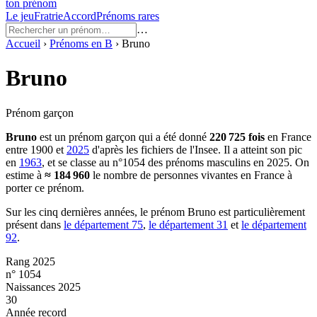
ton prénom
Le jeu
Fratrie
Accord
Prénoms rares
…
Accueil
›
Prénoms en
B
›
Bruno
Bruno
Prénom garçon
Bruno
est un prénom
garçon
qui a été donné
220 725
fois
en France
entre
1900
et
2025
d'après les fichiers de l'Insee. Il a atteint son pic
en
1963
, et se classe au n°1054 des prénoms masculins en 2025.
On
estime à
≈
184 960
le nombre de personnes vivantes en France à
porter ce prénom.
Sur les cinq dernières années, le prénom
Bruno
est particulièrement
présent dans
le département
75
,
le département
31
et
le département
92
.
Rang 2025
n° 1054
Naissances 2025
30
Année record