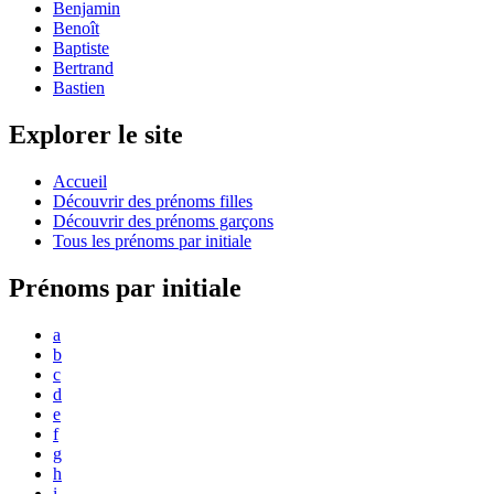
Benjamin
Benoît
Baptiste
Bertrand
Bastien
Explorer le site
Accueil
Découvrir des prénoms filles
Découvrir des prénoms garçons
Tous les prénoms par initiale
Prénoms par initiale
a
b
c
d
e
f
g
h
i