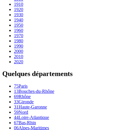
1910
1920
1930
1940
1950
1960
1970
1980
1990
2000
2010
2020
Quelques départements
75
Paris
13
Bouches-du-Rhône
69
Rhône
33
Gironde
31
Haute-Garonne
59
Nord
44
Loire-Atlantique
67
Bas-Rhin
06
Alpes-Maritimes