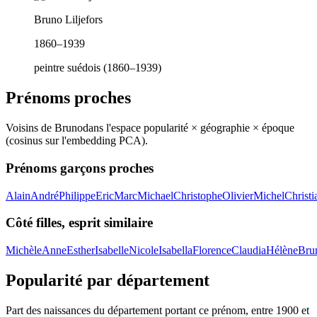
Bruno Liljefors
1860–1939
peintre suédois (1860–1939)
Prénoms proches
Voisins de
Bruno
dans l'espace popularité × géographie × époque
(cosinus sur l'embedding PCA).
Prénoms garçons proches
Alain
André
Philippe
Eric
Marc
Michael
Christophe
Olivier
Michel
Christi
Côté filles, esprit similaire
Michèle
Anne
Esther
Isabelle
Nicole
Isabella
Florence
Claudia
Hélène
Bru
Popularité par département
Part des naissances du département portant ce prénom, entre
1900
et