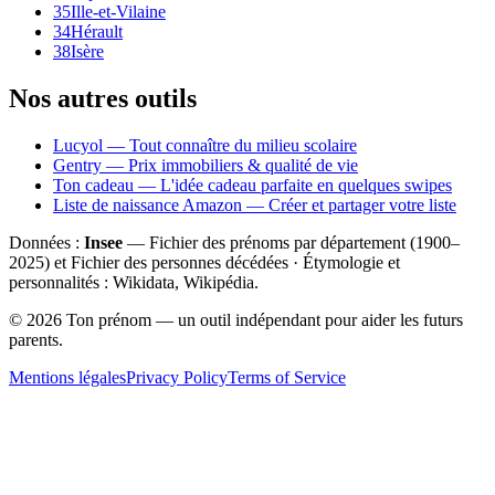
35
Ille-et-Vilaine
34
Hérault
38
Isère
Nos autres outils
Lucyol — Tout connaître du milieu scolaire
Gentry — Prix immobiliers & qualité de vie
Ton cadeau — L'idée cadeau parfaite en quelques swipes
Liste de naissance Amazon — Créer et partager votre liste
Données :
Insee
— Fichier des prénoms par département (1900–
2025
) et Fichier des personnes décédées · Étymologie et
personnalités : Wikidata, Wikipédia.
©
2026
Ton prénom — un outil indépendant pour aider les futurs
parents.
Mentions légales
Privacy Policy
Terms of Service