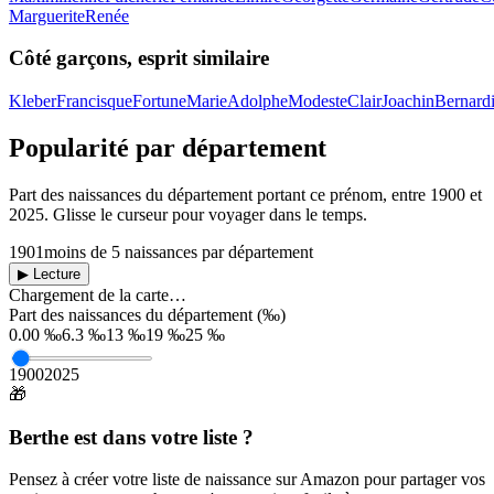
Marguerite
Renée
Côté garçons, esprit similaire
Kleber
Francisque
Fortune
Marie
Adolphe
Modeste
Clair
Joachin
Bernard
Popularité par département
Part des naissances du département portant ce prénom, entre
1900
et
2025
. Glisse le curseur pour voyager dans le temps.
1901
moins de 5 naissances par département
▶ Lecture
Chargement de la carte…
Part des naissances du département (‰)
0.00 ‰
6.3 ‰
13 ‰
19 ‰
25 ‰
1900
2025
🎁
Berthe
est dans votre liste ?
Pensez à créer votre liste de naissance sur Amazon pour partager vos