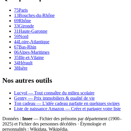
75
Paris
13
Bouches-du-Rhône
69
Rhône
33
Gironde
31
Haute-Garonne
59
Nord
44
Loire-Atlantique
67
Bas-Rhin
06
Alpes-Maritimes
35
Ille-et-Vilaine
34
Hérault
38
Isère
Nos autres outils
Lucyol — Tout connaître du milieu scolaire
Gentry — Prix immobiliers & qualité de vie
Ton cadeau — L'idée cadeau parfaite en quelques swipes
Liste de naissance Amazon — Créer et partager votre liste
Données :
Insee
— Fichier des prénoms par département (1900–
2025
) et Fichier des personnes décédées · Étymologie et
personnalités : Wikidata, Wikipédia.