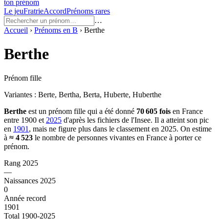
ton prénom
Le jeu
Fratrie
Accord
Prénoms rares
…
Accueil
›
Prénoms en
B
›
Berthe
Berthe
Prénom fille
Variantes :
Berte, Bertha, Berta, Huberte, Huberthe
Berthe
est un prénom
fille
qui a été donné
70 605
fois
en France
entre
1900
et
2025
d'après les fichiers de l'Insee. Il a atteint son pic
en
1901
, mais ne figure plus dans le classement en 2025.
On estime
à
≈
4 523
le nombre de personnes vivantes en France à porter ce
prénom.
Rang 2025
—
Naissances 2025
0
Année record
1901
Total 1900-2025