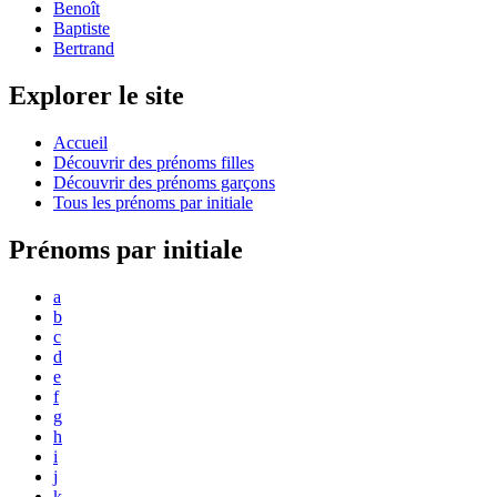
Benoît
Baptiste
Bertrand
Explorer le site
Accueil
Découvrir des prénoms filles
Découvrir des prénoms garçons
Tous les prénoms par initiale
Prénoms par initiale
a
b
c
d
e
f
g
h
i
j
k