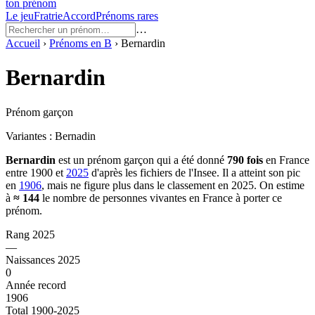
ton prénom
Le jeu
Fratrie
Accord
Prénoms rares
…
Accueil
›
Prénoms en
B
›
Bernardin
Bernardin
Prénom garçon
Variantes :
Bernadin
Bernardin
est un prénom
garçon
qui a été donné
790
fois
en France
entre
1900
et
2025
d'après les fichiers de l'Insee. Il a atteint son pic
en
1906
, mais ne figure plus dans le classement en 2025.
On estime
à
≈
144
le nombre de personnes vivantes en France à porter ce
prénom.
Rang 2025
—
Naissances 2025
0
Année record
1906
Total 1900-2025