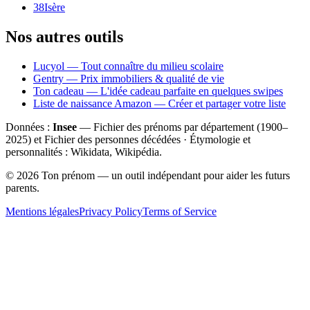
38
Isère
Nos autres outils
Lucyol — Tout connaître du milieu scolaire
Gentry — Prix immobiliers & qualité de vie
Ton cadeau — L'idée cadeau parfaite en quelques swipes
Liste de naissance Amazon — Créer et partager votre liste
Données :
Insee
— Fichier des prénoms par département (1900–
2025
) et Fichier des personnes décédées · Étymologie et
personnalités : Wikidata, Wikipédia.
©
2026
Ton prénom — un outil indépendant pour aider les futurs
parents.
Mentions légales
Privacy Policy
Terms of Service