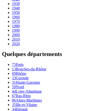
1930
1940
1950
1960
1970
1980
1990
2000
2010
2020
Quelques départements
75
Paris
13
Bouches-du-Rhône
69
Rhône
33
Gironde
31
Haute-Garonne
59
Nord
44
Loire-Atlantique
67
Bas-Rhin
06
Alpes-Maritimes
35
Ille-et-Vilaine
34
Hérault