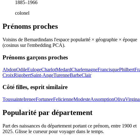
1885–1966
colonel
Prénoms proches
Voisins de
Bernardin
dans l'espace popularité × géographie × époque
(cosinus sur l'embedding PCA).
Prénoms garçons proches
Abdon
Odile
Euloge
Charlot
Medard
Charlemagne
Francisque
Philbert
Fr
Croix
Rigobert
Saint-Ange
Turenne
Barbe
Clair
Côté filles, esprit similaire
Toussainte
Irenee
Fortunee
Felicienne
Modeste
Assomption
Oliva
Virgina
Popularité par département
Part des naissances du département portant ce prénom, entre
1900
et
2025
. Glisse le curseur pour voyager dans le temps.