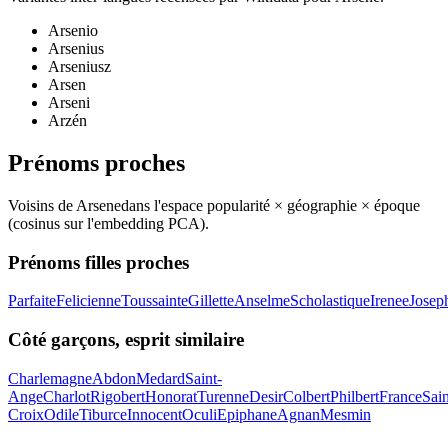
Arsenio
Arsenius
Arseniusz
Arsen
Arseni
Arzén
Prénoms proches
Voisins de
Arsene
dans l'espace popularité × géographie × époque
(cosinus sur l'embedding PCA).
Prénoms filles proches
Parfaite
Felicienne
Toussainte
Gillette
Anselme
Scholastique
Irenee
Josep
Côté garçons, esprit similaire
Charlemagne
Abdon
Medard
Saint-
Ange
Charlot
Rigobert
Honorat
Turenne
Desir
Colbert
Philbert
France
Sain
Croix
Odile
Tiburce
Innocent
Oculi
Epiphane
Agnan
Mesmin