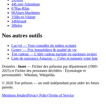
44
Loire-Atlantique
67
Bas-Rhin
06
Alpes-Maritimes
35
Ille-et-Vilaine
34
Hérault
38
Isère
Nos autres outils
Lucyol — Tout connaître du milieu scolaire
Gentry — Prix immobiliers & qualité de vie
Ton cadeau — L'idée cadeau parfaite en quelques swipes
Liste de naissance Amazon — Créer et partager votre liste
Données :
Insee
— Fichier des prénoms par département (1900–
2025
) et Fichier des personnes décédées · Étymologie et
personnalités : Wikidata, Wikipédia.
©
2026
Ton prénom — un outil indépendant pour aider les futurs
parents.
Mentions légales
Privacy Policy
Terms of Service