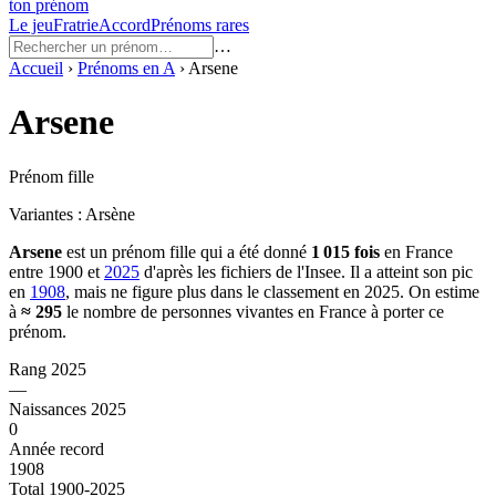
ton prénom
Le jeu
Fratrie
Accord
Prénoms rares
…
Accueil
›
Prénoms en
A
›
Arsene
Arsene
Prénom fille
Variantes :
Arsène
Arsene
est un prénom
fille
qui a été donné
1 015
fois
en France
entre
1900
et
2025
d'après les fichiers de l'Insee. Il a atteint son pic
en
1908
, mais ne figure plus dans le classement en 2025.
On estime
à
≈
295
le nombre de personnes vivantes en France à porter ce
prénom.
Rang 2025
—
Naissances 2025
0
Année record
1908
Total 1900-2025