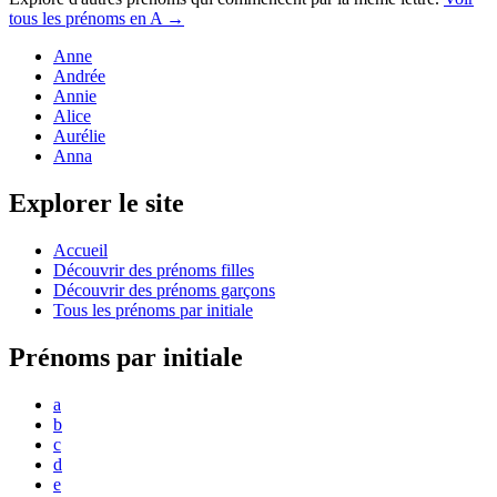
tous les prénoms en
A
→
Anne
Andrée
Annie
Alice
Aurélie
Anna
Explorer le site
Accueil
Découvrir des prénoms filles
Découvrir des prénoms garçons
Tous les prénoms par initiale
Prénoms par initiale
a
b
c
d
e