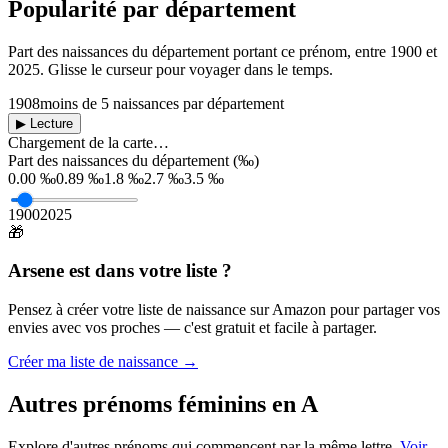
Popularité par département
Part des naissances du département portant ce prénom, entre
1900
et
2025
. Glisse le curseur pour voyager dans le temps.
1908
moins de 5 naissances par département
▶ Lecture
Chargement de la carte…
Part des naissances du département (‰)
0.00 ‰
0.89 ‰
1.8 ‰
2.7 ‰
3.5 ‰
1900
2025
🎁
Arsene
est dans votre liste ?
Pensez à créer votre liste de naissance sur Amazon pour partager vos
envies avec vos proches — c'est gratuit et facile à partager.
Créer ma liste de naissance →
Autres prénoms
féminins
en
A
Explore d'autres prénoms qui commencent par la même lettre.
Voir