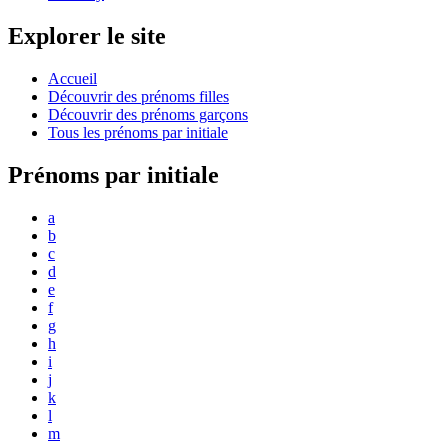
Explorer le site
Accueil
Découvrir des prénoms filles
Découvrir des prénoms garçons
Tous les prénoms par initiale
Prénoms par initiale
a
b
c
d
e
f
g
h
i
j
k
l
m