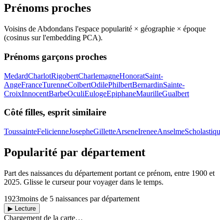
Prénoms proches
Voisins de
Abdon
dans l'espace popularité × géographie × époque
(cosinus sur l'embedding PCA).
Prénoms garçons proches
Medard
Charlot
Rigobert
Charlemagne
Honorat
Saint-
Ange
France
Turenne
Colbert
Odile
Philbert
Bernardin
Sainte-
Croix
Innocent
Barbe
Oculi
Euloge
Epiphane
Maurille
Gualbert
Côté filles, esprit similaire
Toussainte
Felicienne
Josephe
Gillette
Arsene
Irenee
Anselme
Scholastiq
Popularité par département
Part des naissances du département portant ce prénom, entre
1900
et
2025
. Glisse le curseur pour voyager dans le temps.
1923
moins de 5 naissances par département
▶ Lecture
Chargement de la carte…