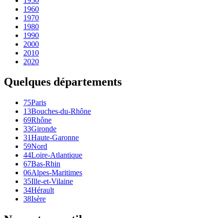
1950
1960
1970
1980
1990
2000
2010
2020
Quelques départements
75
Paris
13
Bouches-du-Rhône
69
Rhône
33
Gironde
31
Haute-Garonne
59
Nord
44
Loire-Atlantique
67
Bas-Rhin
06
Alpes-Maritimes
35
Ille-et-Vilaine
34
Hérault
38
Isère