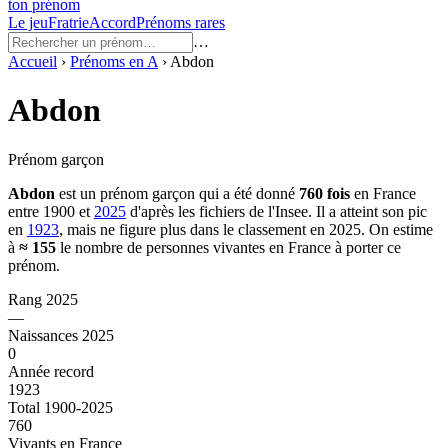
ton prénom
Le jeu
Fratrie
Accord
Prénoms rares
…
Accueil
›
Prénoms en
A
›
Abdon
Abdon
Prénom garçon
Abdon
est un prénom
garçon
qui a été donné
760
fois
en France
entre
1900
et
2025
d'après les fichiers de l'Insee. Il a atteint son pic
en
1923
, mais ne figure plus dans le classement en 2025.
On estime
à
≈
155
le nombre de personnes vivantes en France à porter ce
prénom.
Rang 2025
—
Naissances 2025
0
Année record
1923
Total 1900-2025
760
Vivants en France