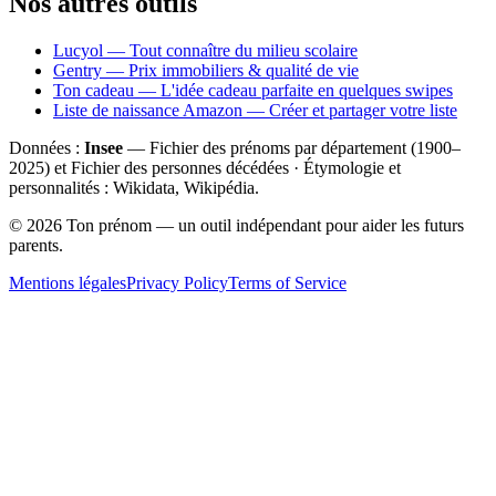
Nos autres outils
Lucyol — Tout connaître du milieu scolaire
Gentry — Prix immobiliers & qualité de vie
Ton cadeau — L'idée cadeau parfaite en quelques swipes
Liste de naissance Amazon — Créer et partager votre liste
Données :
Insee
— Fichier des prénoms par département (1900–
2025
) et Fichier des personnes décédées · Étymologie et
personnalités : Wikidata, Wikipédia.
©
2026
Ton prénom — un outil indépendant pour aider les futurs
parents.
Mentions légales
Privacy Policy
Terms of Service