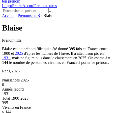
ton prénom
Le jeu
Fratrie
Accord
Prénoms rares
…
Accueil
›
Prénoms en
B
›
Blaise
Blaise
Prénom fille
Blaise
est un prénom
fille
qui a été donné
395
fois
en France entre
1900
et
2025
d'après les fichiers de l'Insee. Il a atteint son pic en
1931
, mais ne figure plus dans le classement en 2025.
On estime à
≈
144
le nombre de personnes vivantes en France à porter ce prénom.
Rang 2025
—
Naissances 2025
0
Année record
1931
Total 1900-2025
395
Vivants en France
≈ 144