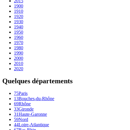
2015
1900
1910
1920
1930
1940
1950
1960
1970
1980
1990
2000
2010
2020
Quelques départements
75
Paris
13
Bouches-du-Rhône
69
Rhône
33
Gironde
31
Haute-Garonne
59
Nord
44
Loire-Atlantique
67
Bas-Rhin