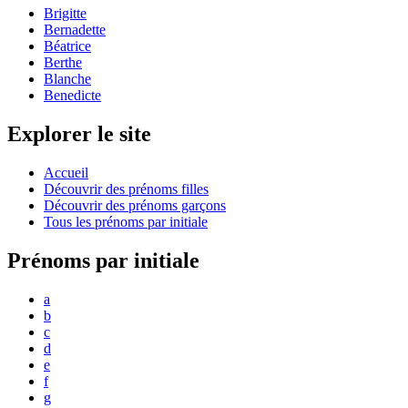
Brigitte
Bernadette
Béatrice
Berthe
Blanche
Benedicte
Explorer le site
Accueil
Découvrir des prénoms filles
Découvrir des prénoms garçons
Tous les prénoms par initiale
Prénoms par initiale
a
b
c
d
e
f
g