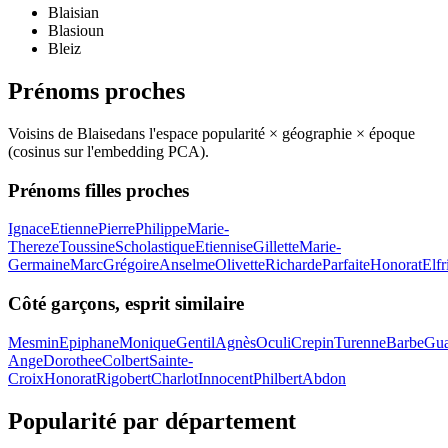
Blaisian
Blasioun
Bleiz
Prénoms proches
Voisins de
Blaise
dans l'espace popularité × géographie × époque
(cosinus sur l'embedding PCA).
Prénoms filles proches
Ignace
Etienne
Pierre
Philippe
Marie-
Thereze
Toussine
Scholastique
Etiennise
Gillette
Marie-
Germaine
Marc
Grégoire
Anselme
Olivette
Richarde
Parfaite
Honorat
Elfr
Côté garçons, esprit similaire
Mesmin
Epiphane
Monique
Gentil
Agnès
Oculi
Crepin
Turenne
Barbe
Gua
Ange
Dorothee
Colbert
Sainte-
Croix
Honorat
Rigobert
Charlot
Innocent
Philbert
Abdon
Popularité par département