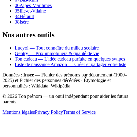
06
Alpes-Maritimes
35
Ille-et-Vilaine
34
Hérault
38
Isère
Nos autres outils
Lucyol — Tout connaître du milieu scolaire
Gentry — Prix immobiliers & qualité de vie
Ton cadeau — L'idée cadeau parfaite en quelques swipes
Liste de naissance Amazon — Créer et partager votre liste
Données :
Insee
— Fichier des prénoms par département (1900–
2025
) et Fichier des personnes décédées · Étymologie et
personnalités : Wikidata, Wikipédia.
©
2026
Ton prénom — un outil indépendant pour aider les futurs
parents.
Mentions légales
Privacy Policy
Terms of Service