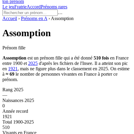
ton prénom
Le jeu
Fratrie
Accord
Prénoms rares
…
Accueil
›
Prénoms en
A
›
Assomption
Assomption
Prénom fille
Assomption
est un prénom
fille
qui a été donné
510
fois
en France
entre
1900
et
2025
d'après les fichiers de l'Insee. Il a atteint son pic
en
1921
, mais ne figure plus dans le classement en 2025.
On estime
à
≈
69
le nombre de personnes vivantes en France à porter ce
prénom.
Rang 2025
—
Naissances 2025
0
Année record
1921
Total 1900-2025
510
Vivants en France