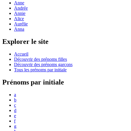
Anne
Andrée
Annie
Alice
Aurélie
Anna
Explorer le site
Accueil
Découvrir des prénoms filles
Découvrir des prénoms garçons
Tous les prénoms par initiale
Prénoms par initiale
a
b
c
d
e
f
g