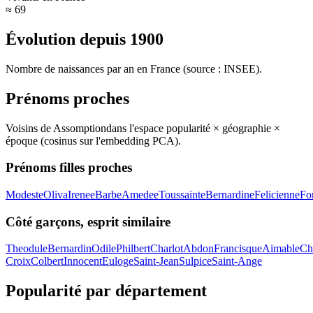
≈ 69
Évolution depuis
1900
Nombre de naissances par an en France (source : INSEE).
Prénoms proches
Voisins de
Assomption
dans l'espace popularité × géographie ×
époque (cosinus sur l'embedding PCA).
Prénoms filles proches
Modeste
Oliva
Irenee
Barbe
Amedee
Toussainte
Bernardine
Felicienne
Fo
Côté garçons, esprit similaire
Theodule
Bernardin
Odile
Philbert
Charlot
Abdon
Francisque
Aimable
Ch
Croix
Colbert
Innocent
Euloge
Saint-Jean
Sulpice
Saint-Ange
Popularité par département