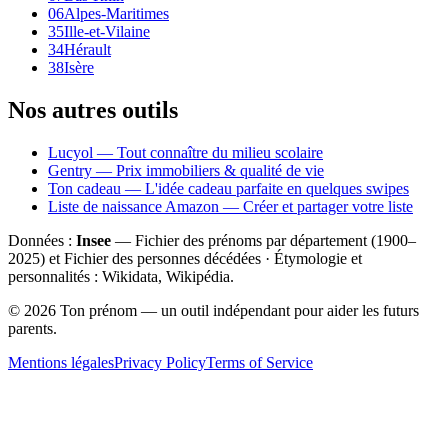
06
Alpes-Maritimes
35
Ille-et-Vilaine
34
Hérault
38
Isère
Nos autres outils
Lucyol — Tout connaître du milieu scolaire
Gentry — Prix immobiliers & qualité de vie
Ton cadeau — L'idée cadeau parfaite en quelques swipes
Liste de naissance Amazon — Créer et partager votre liste
Données :
Insee
— Fichier des prénoms par département (1900–
2025
) et Fichier des personnes décédées · Étymologie et
personnalités : Wikidata, Wikipédia.
©
2026
Ton prénom — un outil indépendant pour aider les futurs
parents.
Mentions légales
Privacy Policy
Terms of Service