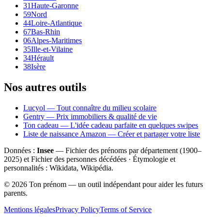
31
Haute-Garonne
59
Nord
44
Loire-Atlantique
67
Bas-Rhin
06
Alpes-Maritimes
35
Ille-et-Vilaine
34
Hérault
38
Isère
Nos autres outils
Lucyol — Tout connaître du milieu scolaire
Gentry — Prix immobiliers & qualité de vie
Ton cadeau — L'idée cadeau parfaite en quelques swipes
Liste de naissance Amazon — Créer et partager votre liste
Données :
Insee
— Fichier des prénoms par département (1900–
2025
) et Fichier des personnes décédées · Étymologie et
personnalités : Wikidata, Wikipédia.
©
2026
Ton prénom — un outil indépendant pour aider les futurs
parents.
Mentions légales
Privacy Policy
Terms of Service