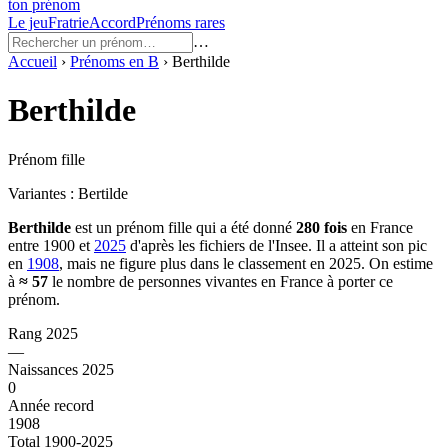
ton prénom
Le jeu
Fratrie
Accord
Prénoms rares
…
Accueil
›
Prénoms en
B
›
Berthilde
Berthilde
Prénom fille
Variantes :
Bertilde
Berthilde
est un prénom
fille
qui a été donné
280
fois
en France
entre
1900
et
2025
d'après les fichiers de l'Insee. Il a atteint son pic
en
1908
, mais ne figure plus dans le classement en 2025.
On estime
à
≈
57
le nombre de personnes vivantes en France à porter ce
prénom.
Rang 2025
—
Naissances 2025
0
Année record
1908
Total 1900-2025