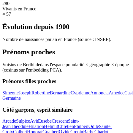
280
Vivants en France
≈ 57
Évolution depuis
1900
Nombre de naissances par an en France (source : INSEE).
Prénoms proches
Voisins de
Berthilde
dans l'espace popularité × géographie × époque
(cosinus sur l'embedding PCA).
Prénoms filles proches
Simeone
Joseph
Robertine
Bernardine
Cyprienne
Annoncia
Amedee
Casi
Germaine
Côté garçons, esprit similaire
Arcade
Sulpice
Avit
Eusebe
Crescent
Saint-
Jean
Theodule
Hilarion
Helmut
Chretien
Philbert
Odile
Sainte-
Croix
Colbert
Honorat
Gualbert
Ovide
Crepin
Barbe
Charlot