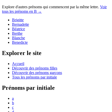
Explore d'autres prénoms qui commencent par la même lettre.
Voir
tous les prénoms en
B
→
Brigitte
Bernadette
Béatrice
Berthe
Blanche
Benedicte
Explorer le site
Accueil
Découvrir des prénoms filles
Découvrir des prénoms garçons
Tous les prénoms par initiale
Prénoms par initiale
a
b
c
d