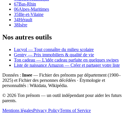
67
Bas-Rhin
06
Alpes-Maritimes
35
Ille-et-Vilaine
34
Hérault
38
Isère
Nos autres outils
Lucyol — Tout connaître du milieu scolaire
Gentry — Prix immobiliers & qualité de vie
Ton cadeau — L'idée cadeau parfaite en quelques swipes
Liste de naissance Amazon — Créer et partager votre liste
Données :
Insee
— Fichier des prénoms par département (1900–
2025
) et Fichier des personnes décédées · Étymologie et
personnalités : Wikidata, Wikipédia.
©
2026
Ton prénom — un outil indépendant pour aider les futurs
parents.
Mentions légales
Privacy Policy
Terms of Service