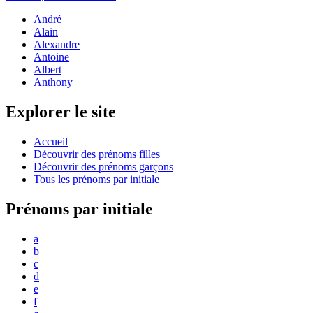
André
Alain
Alexandre
Antoine
Albert
Anthony
Explorer le site
Accueil
Découvrir des prénoms filles
Découvrir des prénoms garçons
Tous les prénoms par initiale
Prénoms par initiale
a
b
c
d
e
f