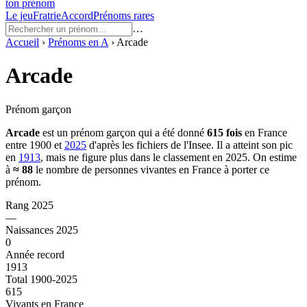
ton prénom
Le jeu
Fratrie
Accord
Prénoms rares
…
Accueil
›
Prénoms en
A
›
Arcade
Arcade
Prénom garçon
Arcade
est un prénom
garçon
qui a été donné
615
fois
en France
entre
1900
et
2025
d'après les fichiers de l'Insee. Il a atteint son pic
en
1913
, mais ne figure plus dans le classement en 2025.
On estime
à
≈
88
le nombre de personnes vivantes en France à porter ce
prénom.
Rang 2025
—
Naissances 2025
0
Année record
1913
Total 1900-2025
615
Vivants en France