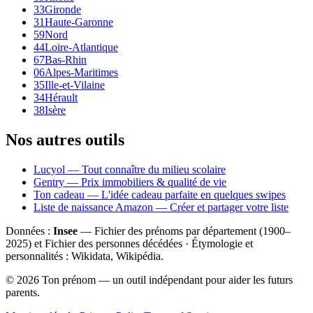
33
Gironde
31
Haute-Garonne
59
Nord
44
Loire-Atlantique
67
Bas-Rhin
06
Alpes-Maritimes
35
Ille-et-Vilaine
34
Hérault
38
Isère
Nos autres outils
Lucyol — Tout connaître du milieu scolaire
Gentry — Prix immobiliers & qualité de vie
Ton cadeau — L'idée cadeau parfaite en quelques swipes
Liste de naissance Amazon — Créer et partager votre liste
Données :
Insee
— Fichier des prénoms par département (1900–
2025
) et Fichier des personnes décédées · Étymologie et
personnalités : Wikidata, Wikipédia.
©
2026
Ton prénom — un outil indépendant pour aider les futurs
parents.