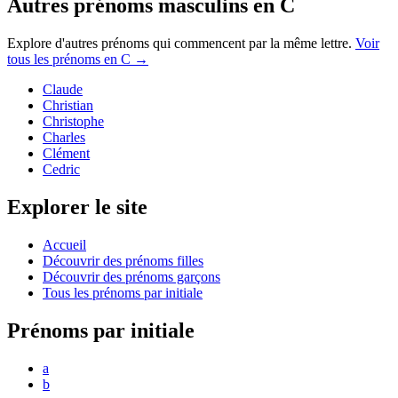
Autres prénoms
masculins
en
C
Explore d'autres prénoms qui commencent par la même lettre.
Voir
tous les prénoms en
C
→
Claude
Christian
Christophe
Charles
Clément
Cedric
Explorer le site
Accueil
Découvrir des prénoms filles
Découvrir des prénoms garçons
Tous les prénoms par initiale
Prénoms par initiale
a
b