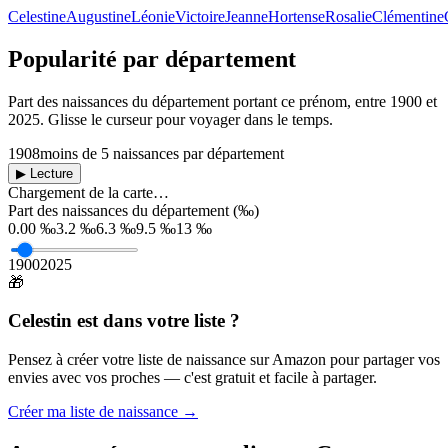
Celestine
Augustine
Léonie
Victoire
Jeanne
Hortense
Rosalie
Clémentine
Popularité par département
Part des naissances du département portant ce prénom, entre
1900
et
2025
. Glisse le curseur pour voyager dans le temps.
1908
moins de 5 naissances par département
▶ Lecture
Chargement de la carte…
Part des naissances du département (‰)
0.00 ‰
3.2 ‰
6.3 ‰
9.5 ‰
13 ‰
1900
2025
🎁
Celestin
est dans votre liste ?
Pensez à créer votre liste de naissance sur Amazon pour partager vos
envies avec vos proches — c'est gratuit et facile à partager.
Créer ma liste de naissance →