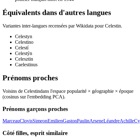
Équivalents dans d'autres langues
Variantes inter-langues recensées par Wikidata pour
Celestin
.
Celestyn
Celestino
Celestí
Celestýn
Celesztin
Caelestinus
Prénoms proches
Voisins de
Celestin
dans l'espace popularité × géographie × époque
(cosinus sur l'embedding PCA).
Prénoms garçons proches
Marceau
Clovis
Simeon
Emilien
Gaston
Paulin
Arsene
Léandre
Achille
Cy
Côté filles, esprit similaire