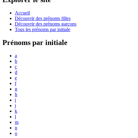
Accueil
Découvrir des prénoms filles
Découvrir des prénoms garçons
Tous les prénoms par initiale
Prénoms par initiale
a
b
c
d
e
f
g
h
i
j
k
l
m
n
o