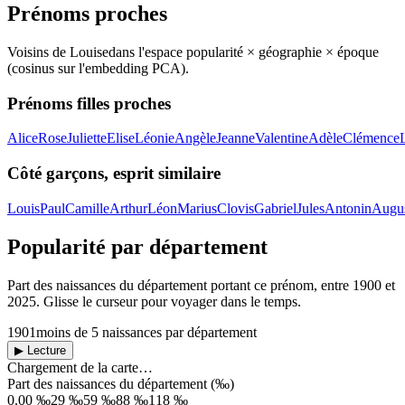
Prénoms proches
Voisins de
Louise
dans l'espace popularité × géographie × époque
(cosinus sur l'embedding PCA).
Prénoms filles proches
Alice
Rose
Juliette
Elise
Léonie
Angèle
Jeanne
Valentine
Adèle
Clémence
Côté garçons, esprit similaire
Louis
Paul
Camille
Arthur
Léon
Marius
Clovis
Gabriel
Jules
Antonin
Augus
Popularité par département
Part des naissances du département portant ce prénom, entre
1900
et
2025
. Glisse le curseur pour voyager dans le temps.
1901
moins de 5 naissances par département
▶ Lecture
Chargement de la carte…
Part des naissances du département (‰)
0.00 ‰
29 ‰
59 ‰
88 ‰
118 ‰