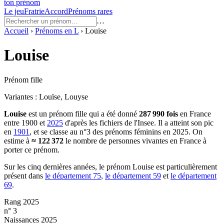
ton prénom
Le jeu
Fratrie
Accord
Prénoms rares
…
Accueil
›
Prénoms en
L
›
Louise
Louise
Prénom fille
Variantes :
Louïse, Louyse
Louise
est un prénom
fille
qui a été donné
287 990
fois
en France
entre
1900
et
2025
d'après les fichiers de l'Insee. Il a atteint son pic
en
1901
, et se classe au n°3 des prénoms féminins en 2025.
On
estime à
≈
122 372
le nombre de personnes vivantes en France à
porter ce prénom.
Sur les cinq dernières années, le prénom
Louise
est particulièrement
présent dans
le département
75
,
le département
59
et
le département
69
.
Rang 2025
n° 3
Naissances 2025