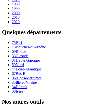
1980
1990
2000
2010
2020
Quelques départements
75
Paris
13
Bouches-du-Rhône
69
Rhône
33
Gironde
31
Haute-Garonne
59
Nord
44
Loire-Atlantique
67
Bas-Rhin
06
Alpes-Maritimes
35
Ille-et-Vilaine
34
Hérault
38
Isère
Nos autres outils