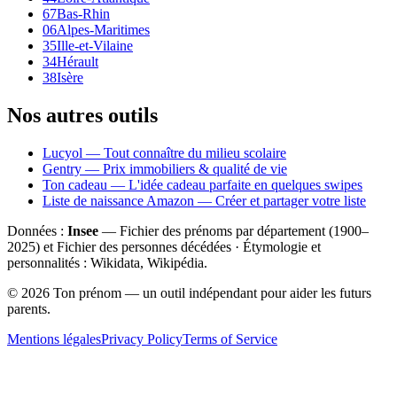
67
Bas-Rhin
06
Alpes-Maritimes
35
Ille-et-Vilaine
34
Hérault
38
Isère
Nos autres outils
Lucyol — Tout connaître du milieu scolaire
Gentry — Prix immobiliers & qualité de vie
Ton cadeau — L'idée cadeau parfaite en quelques swipes
Liste de naissance Amazon — Créer et partager votre liste
Données :
Insee
— Fichier des prénoms par département (1900–
2025
) et Fichier des personnes décédées · Étymologie et
personnalités : Wikidata, Wikipédia.
©
2026
Ton prénom — un outil indépendant pour aider les futurs
parents.
Mentions légales
Privacy Policy
Terms of Service