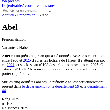
ton prénom
Le jeu
Fratrie
Accord
Prénoms rares
…
Accueil
›
Prénoms en
A
›
Abel
Abel
Prénom garçon
Variantes :
Habel
Abel
est un prénom
garçon
qui a été donné
29 405
fois
en France
entre
1900
et
2025
d'après les fichiers de l'Insee. Il a atteint son pic
en
2021
, et se classe au n°108 des prénoms masculins en 2025.
On
estime à
≈
13 262
le nombre de personnes vivantes en France à
porter ce prénom.
Sur les cinq dernières années, le prénom
Abel
est particulièrement
présent dans
le département
75
,
le département
59
et
le département
44
.
Rang 2025
n° 108
Naissances 2025