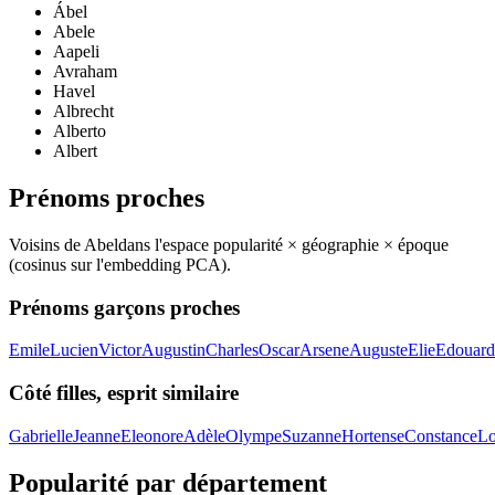
Ábel
Abele
Aapeli
Avraham
Havel
Albrecht
Alberto
Albert
Prénoms proches
Voisins de
Abel
dans l'espace popularité × géographie × époque
(cosinus sur l'embedding PCA).
Prénoms garçons proches
Emile
Lucien
Victor
Augustin
Charles
Oscar
Arsene
Auguste
Elie
Edouard
Côté filles, esprit similaire
Gabrielle
Jeanne
Eleonore
Adèle
Olympe
Suzanne
Hortense
Constance
Lo
Popularité par département