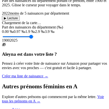
Part des naissances du département portant ce prénom, entre
1900
et
2025
. Glisse le curseur pour voyager dans le temps.
2022
moins de 5 naissances par département
▶ Lecture
Chargement de la carte…
Part des naissances du département (‰)
0.00 ‰
0.97 ‰
1.9 ‰
2.9 ‰
3.9 ‰
1900
2025
🎁
Aleyna
est dans votre liste ?
Pensez à créer votre liste de naissance sur Amazon pour partager vos
envies avec vos proches — c'est gratuit et facile à partager.
Créer ma liste de naissance →
Autres prénoms
féminins
en
A
Explore d'autres prénoms qui commencent par la même lettre.
Voir
tous les prénoms en
A
→