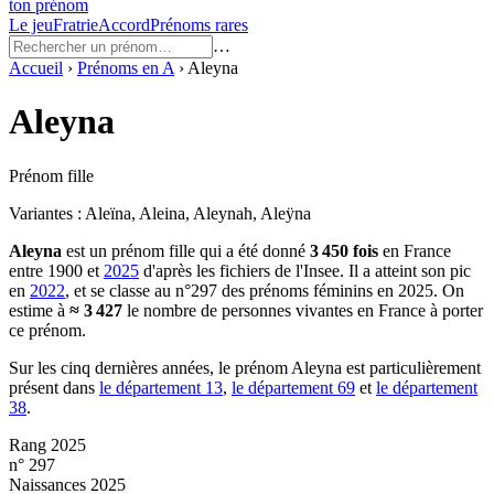
ton prénom
Le jeu
Fratrie
Accord
Prénoms rares
…
Accueil
›
Prénoms en
A
›
Aleyna
Aleyna
Prénom fille
Variantes :
Aleïna, Aleina, Aleynah, Aleÿna
Aleyna
est un prénom
fille
qui a été donné
3 450
fois
en France
entre
1900
et
2025
d'après les fichiers de l'Insee. Il a atteint son pic
en
2022
, et se classe au n°297 des prénoms féminins en 2025.
On
estime à
≈
3 427
le nombre de personnes vivantes en France à porter
ce prénom.
Sur les cinq dernières années, le prénom
Aleyna
est particulièrement
présent dans
le département
13
,
le département
69
et
le département
38
.
Rang 2025
n° 297
Naissances 2025