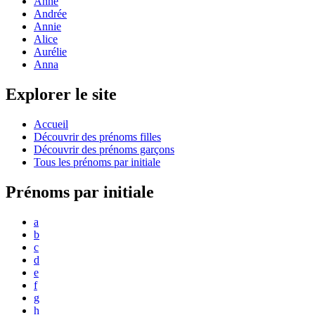
Anne
Andrée
Annie
Alice
Aurélie
Anna
Explorer le site
Accueil
Découvrir des prénoms filles
Découvrir des prénoms garçons
Tous les prénoms par initiale
Prénoms par initiale
a
b
c
d
e
f
g
h