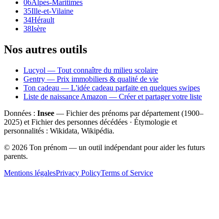
06
Alpes-Maritimes
35
Ille-et-Vilaine
34
Hérault
38
Isère
Nos autres outils
Lucyol — Tout connaître du milieu scolaire
Gentry — Prix immobiliers & qualité de vie
Ton cadeau — L'idée cadeau parfaite en quelques swipes
Liste de naissance Amazon — Créer et partager votre liste
Données :
Insee
— Fichier des prénoms par département (1900–
2025
) et Fichier des personnes décédées · Étymologie et
personnalités : Wikidata, Wikipédia.
©
2026
Ton prénom — un outil indépendant pour aider les futurs
parents.
Mentions légales
Privacy Policy
Terms of Service