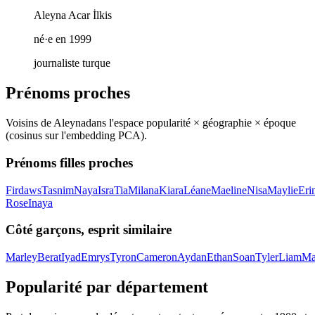
Aleyna Acar İlkis
né·e en 1999
journaliste turque
Prénoms proches
Voisins de
Aleyna
dans l'espace popularité × géographie × époque
(cosinus sur l'embedding PCA).
Prénoms filles proches
Firdaws
Tasnim
Naya
Isra
Tia
Milana
Kiara
Léane
Maeline
Nisa
Maylie
Eri
Rose
Inaya
Côté garçons, esprit similaire
Marley
Berat
Iyad
Emrys
Tyron
Cameron
Aydan
Ethan
Soan
Tyler
Liam
Ma
Popularité par département