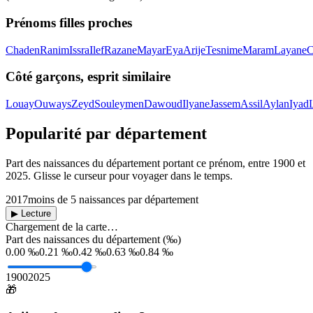
Prénoms filles proches
Chaden
Ranim
Issra
Ilef
Razane
Mayar
Eya
Arije
Tesnime
Maram
Layane
C
Côté garçons, esprit similaire
Louay
Ouways
Zeyd
Souleymen
Dawoud
Ilyane
Jassem
Assil
Aylan
Iyad
Popularité par département
Part des naissances du département portant ce prénom, entre
1900
et
2025
. Glisse le curseur pour voyager dans le temps.
2017
moins de 5 naissances par département
▶ Lecture
Chargement de la carte…
Part des naissances du département (‰)
0.00 ‰
0.21 ‰
0.42 ‰
0.63 ‰
0.84 ‰
1900
2025
🎁