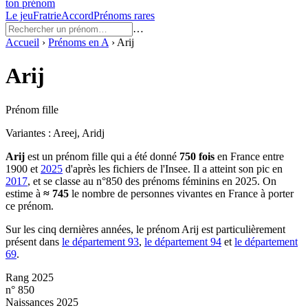
ton prénom
Le jeu
Fratrie
Accord
Prénoms rares
…
Accueil
›
Prénoms en
A
›
Arij
Arij
Prénom fille
Variantes :
Areej, Aridj
Arij
est un prénom
fille
qui a été donné
750
fois
en France entre
1900
et
2025
d'après les fichiers de l'Insee. Il a atteint son pic en
2017
, et se classe au n°850 des prénoms féminins en 2025.
On
estime à
≈
745
le nombre de personnes vivantes en France à porter
ce prénom.
Sur les cinq dernières années, le prénom
Arij
est particulièrement
présent dans
le département
93
,
le département
94
et
le département
69
.
Rang 2025
n° 850
Naissances 2025