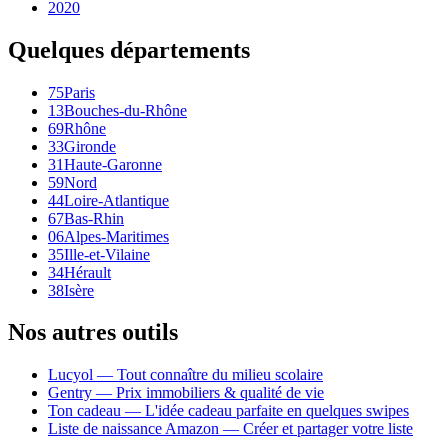
2020
Quelques départements
75
Paris
13
Bouches-du-Rhône
69
Rhône
33
Gironde
31
Haute-Garonne
59
Nord
44
Loire-Atlantique
67
Bas-Rhin
06
Alpes-Maritimes
35
Ille-et-Vilaine
34
Hérault
38
Isère
Nos autres outils
Lucyol — Tout connaître du milieu scolaire
Gentry — Prix immobiliers & qualité de vie
Ton cadeau — L'idée cadeau parfaite en quelques swipes
Liste de naissance Amazon — Créer et partager votre liste