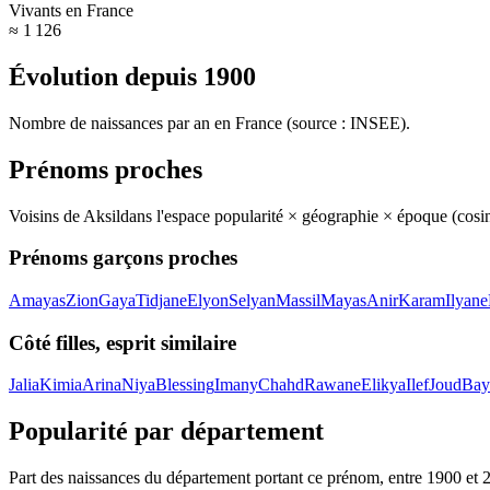
Vivants en France
≈ 1 126
Évolution depuis
1900
Nombre de naissances par an en France (source : INSEE).
Prénoms proches
Voisins de
Aksil
dans l'espace popularité × géographie × époque (cos
Prénoms garçons proches
Amayas
Zion
Gaya
Tidjane
Elyon
Selyan
Massil
Mayas
Anir
Karam
Ilyane
Côté filles, esprit similaire
Jalia
Kimia
Arina
Niya
Blessing
Imany
Chahd
Rawane
Elikya
Ilef
Joud
Bay
Popularité par département
Part des naissances du département portant ce prénom, entre
1900
et