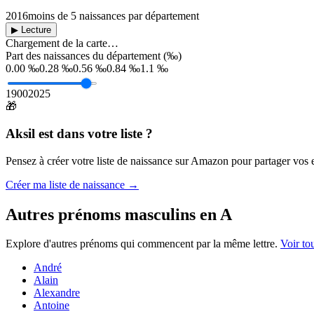
2016
moins de 5 naissances par département
▶ Lecture
Chargement de la carte…
Part des naissances du département (‰)
0.00 ‰
0.28 ‰
0.56 ‰
0.84 ‰
1.1 ‰
1900
2025
🎁
Aksil
est dans votre liste ?
Pensez à créer votre liste de naissance sur Amazon pour partager vos en
Créer ma liste de naissance →
Autres prénoms
masculins
en
A
Explore d'autres prénoms qui commencent par la même lettre.
Voir to
André
Alain
Alexandre
Antoine