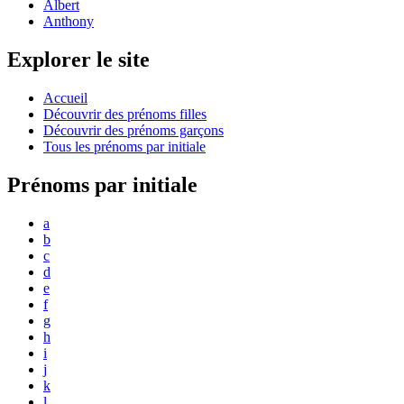
Albert
Anthony
Explorer le site
Accueil
Découvrir des prénoms filles
Découvrir des prénoms garçons
Tous les prénoms par initiale
Prénoms par initiale
a
b
c
d
e
f
g
h
i
j
k
l