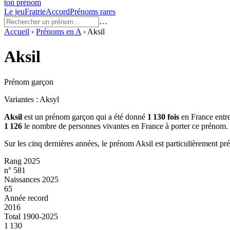
ton prénom
Le jeu
Fratrie
Accord
Prénoms rares
…
Accueil
›
Prénoms en
A
›
Aksil
Aksil
Prénom garçon
Variantes :
Aksyl
Aksil
est un prénom
garçon
qui a été donné
1 130
fois
en France entr
1 126
le nombre de personnes vivantes en France à porter ce prénom.
Sur les cinq dernières années, le prénom
Aksil
est particulièrement pr
Rang 2025
n° 581
Naissances 2025
65
Année record
2016
Total 1900-2025
1 130