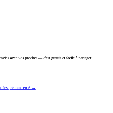
vies avec vos proches — c'est gratuit et facile à partager.
us les prénoms en
A
→