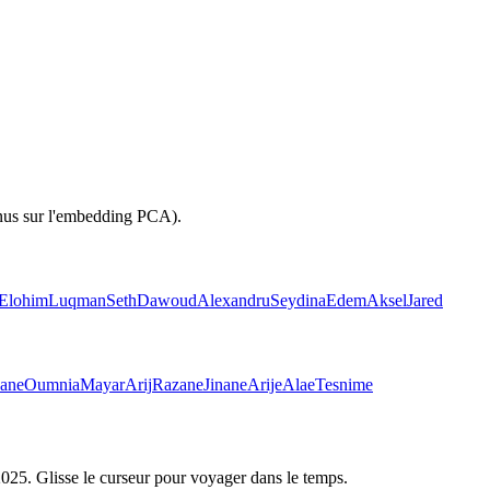
inus sur l'embedding PCA).
Elohim
Luqman
Seth
Dawoud
Alexandru
Seydina
Edem
Aksel
Jared
ane
Oumnia
Mayar
Arij
Razane
Jinane
Arije
Alae
Tesnime
2025
. Glisse le curseur pour voyager dans le temps.